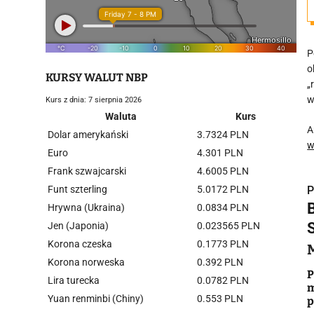
P
o
KURSY WALUT NBP
„
w
Kurs z dnia: 7 sierpnia 2026
Waluta
Kurs
A
Dolar amerykański
3.7324 PLN
w
Euro
4.301 PLN
Frank szwajcarski
4.6005 PLN
Funt szterling
5.0172 PLN
P
Hrywna (Ukraina)
0.0834 PLN
Jen (Japonia)
0.023565 PLN
Korona czeska
0.1773 PLN
Korona norweska
0.392 PLN
i
P
Lira turecka
0.0782 PLN
m
Yuan renminbi (Chiny)
0.553 PLN
p