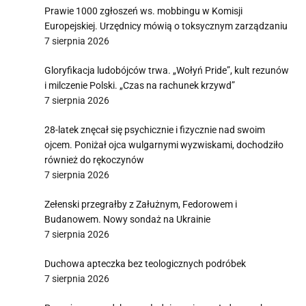
Prawie 1000 zgłoszeń ws. mobbingu w Komisji
Europejskiej. Urzędnicy mówią o toksycznym zarządzaniu
7 sierpnia 2026
Gloryfikacja ludobójców trwa. „Wołyń Pride”, kult rezunów
i milczenie Polski. „Czas na rachunek krzywd”
7 sierpnia 2026
28-latek znęcał się psychicznie i fizycznie nad swoim
ojcem. Poniżał ojca wulgarnymi wyzwiskami, dochodziło
również do rękoczynów
7 sierpnia 2026
Zełenski przegrałby z Załużnym, Fedorowem i
Budanowem. Nowy sondaż na Ukrainie
7 sierpnia 2026
Duchowa apteczka bez teologicznych podróbek
7 sierpnia 2026