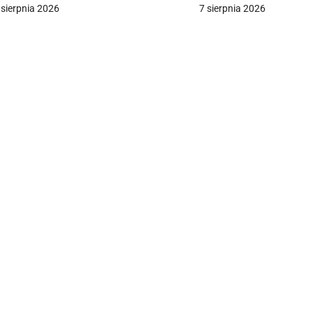
ziała
 sierpnia 2026
7 sierpnia 2026
a
c
a
w
p
s
u