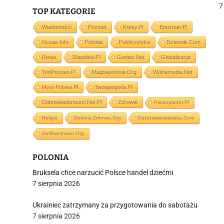
d
7
TOP KATEGORIE
Wiadomości
Poznań
Kresy.pl
Epoznan.pl
Nczas.info
Polonia
Publicystyka
Dziennik.com
j
Rosja
Dlapolski.pl
Goniec.net
Globalizacja
TenPoznan.pl
Magnapolonia.org
Wolnemedia.net
Mysl-Polska.pl
Twojapogoda.pl
Dobrewiadomosci.net.pl
Zdrowie
Prisonplanet.pl
Religia
Sekrety-Zdrowia.org
Gazetawarszawska.com
i
Stolikwolnosci.org
POLONIA
Bruksela chce narzucić Polsce handel dziećmi
7 sierpnia 2026
Ukrainiec zatrzymany za przygotowania do sabotażu
7 sierpnia 2026