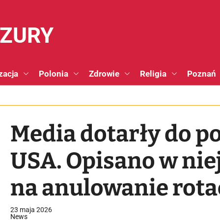
NZURY
zacja
Polonia
Zdrowie
Religia
Poznań
Media dotarły do p
USA. Opisano w niej
na anulowanie rota
23 maja 2026
News