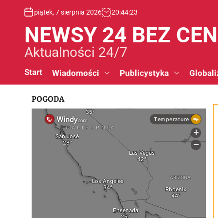
S
piątek, 7 sierpnia 2026
20
:
44
:
23
k
i
NEWSY 24 BEZ CE
p
t
Aktualności 24/7
o
c
Start
Wiadomości
Publicystyka
Globali
o
n
POGODA
t
e
n
t