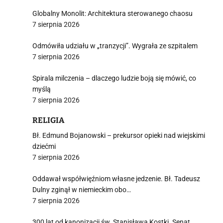
Globalny Monolit: Architektura sterowanego chaosu
7 sierpnia 2026
Odmówiła udziału w „tranzycji”. Wygrała ze szpitalem
7 sierpnia 2026
Spirala milczenia – dlaczego ludzie boją się mówić, co
myślą
7 sierpnia 2026
RELIGIA
Bł. Edmund Bojanowski – prekursor opieki nad wiejskimi
dziećmi
7 sierpnia 2026
Oddawał współwięźniom własne jedzenie. Bł. Tadeusz
Dulny zginął w niemieckim obo…
7 sierpnia 2026
300 lat od kanonizacji św. Stanisława Kostki. Senat