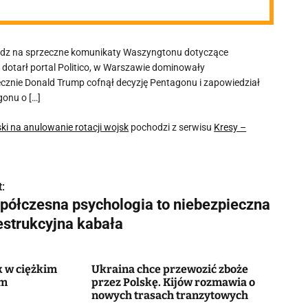
adz na sprzeczne komunikaty Waszyngtonu dotyczące
dotarł portal Politico, w Warszawie dominowały
tecznie Donald Trump cofnął decyzję Pentagonu i zapowiedział
gonu o […]
ki na anulowanie rotacji wojsk
pochodzi z serwisu
Kresy –
:
półczesna psychologia to niebezpieczna
estrukcyjna kabała
k w ciężkim
Ukraina chce przewozić zboże
ym
przez Polskę. Kijów rozmawia o
nowych trasach tranzytowych