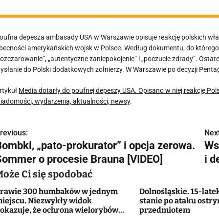
oufna depesza ambasady USA w Warszawie opisuje reakcję polskich wł
becności amerykańskich wojsk w Polsce. Według dokumentu, do którego 
rozczarowanie”, „autentyczne zaniepokojenie” i „poczucie zdrady”. Osta
ysłanie do Polski dodatkowych żołnierzy. W Warszawie po decyzji Penta
rtykuł
Media dotarły do poufnej depeszy USA. Opisano w niej reakcję Pols
iadomości, wydarzenia, aktualności, newsy
.
revious:
Next
N
Bombki, „pato-prokurator” i opcja zerowa.
Ws
a
Sommer o procesie Brauna [VIDEO]
i d
w
Może Ci się spodobać
rawie 300 humbaków w jednym
Dolnośląskie. 15-late
iejscu. Niezwykły widok
stanie po ataku ostr
g
okazuje, że ochrona wielorybów
przedmiotem