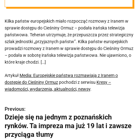
Iranem o
Kilka państw europejskich miało rozpocząć rozmowy z Iranem w
dostępie do
sprawie dostępu do Cieśniny Ormuz – podała irańska telewizja
państwowa. Teheran utrzymuje, że przepuszcza przez strategiczny
Cieśniny Ormuz
szlak jednostki „przyjaznych państw”. Kilka państw europejskich
prowadzi rozmowy z Iranem w sprawie dostępu do Cieśniny Ormuz
– podała w sobotę irańska telewizja państwowa. Nie ujawniono, o
które kraje chodzi. […]
Artykuł
Media: Europejskie państwa rozmawiają z Iranem o
dostępie do Cieśniny Ormuz
pochodzi z serwisu
Kresy –
wiadomości, wydarzenia, aktualności, newsy
.
Previous:
N
Dzieje się na jednym z poznańskich
a
rynków. Ta impreza ma już 19 lat i zawsze
w
przyciąga tłumy