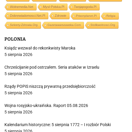
Wolnemedia.net
Mysl-Polska.pl
Twojapogoda.pl
Dobrewiadomosci.net.pl
Zdrowie
Prisonplanet.pl
Religia
Sekrety-Zdrowia.org
Gazetawarszawska.com
Stolikwolnosci.org
POLONIA
Ksiądz wezwał do rekonkwisty Maroka
5 sierpnia 2026
Chrześcijanie pod ostrzałem. Seria ataków w Izraelu
5 sierpnia 2026
Rządy POPiS niszczą prywatną przedsiębiorczość
5 sierpnia 2026
Wojna rosyjsko-ukraińska. Raport 05.08.2026
5 sierpnia 2026
Kalendarium historyczne: 5 sierpnia 1772 – I rozbiór Polski
5 sierpnia 2026