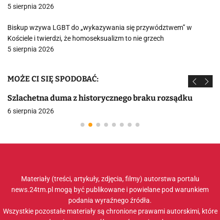
5 sierpnia 2026
Biskup wzywa LGBT do „wykazywania się przywództwem” w
Kościele i twierdzi, że homoseksualizm to nie grzech
5 sierpnia 2026
MOŻE CI SIĘ SPODOBAĆ:
Szlachetna duma z historycznego braku rozsądku
6 sierpnia 2026
Materiały (treści, artykuły, zdjęcia, filmy) autorstwa portalu
news.24tm.pl mogą być publikowane i powielane pod warunkiem
podania wyraźnego źródła.
Wszystkie pozostałe materiały są chronione prawami autorskimi, które