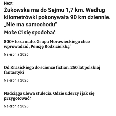
Next:
i
Żukowska ma do Sejmu 1,7 km. Według
g
kilometrówki pokonywała 90 km dziennie.
„Nie ma samochodu”
a
Może Ci się spodobać
c
800+ to za mało. Grupa Morawieckiego chce
j
wprowadzić „Pensję Rodzicielską”
a
6 sierpnia 2026
w
Od Krasickiego do science fiction. 250 lat polskiej
fantastyki
p
6 sierpnia 2026
i
s
Nadciąga ulewa stulecia. Gdzie uderzy i jak się
przygotować?
u
6 sierpnia 2026