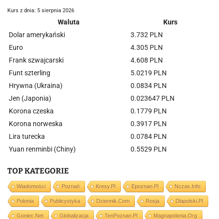
Kurs z dnia: 5 sierpnia 2026
Waluta
Kurs
Dolar amerykański
3.732 PLN
Euro
4.305 PLN
Frank szwajcarski
4.608 PLN
Funt szterling
5.0219 PLN
Hrywna (Ukraina)
0.0834 PLN
Jen (Japonia)
0.023647 PLN
Korona czeska
0.1779 PLN
Korona norweska
0.3917 PLN
Lira turecka
0.0784 PLN
Yuan renminbi (Chiny)
0.5529 PLN
TOP KATEGORIE
Wiadomości
Poznań
Kresy.pl
Epoznan.pl
Nczas.info
Polonia
Publicystyka
Dziennik.com
Rosja
Dlapolski.pl
Goniec.net
Globalizacja
TenPoznan.pl
Magnapolonia.org