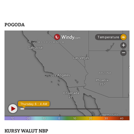
POGODA
KURSY WALUT NBP