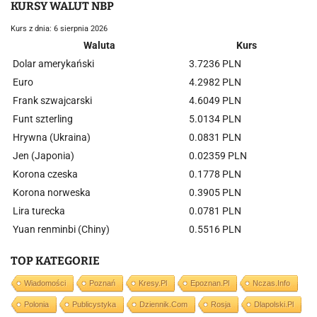
KURSY WALUT NBP
Kurs z dnia: 6 sierpnia 2026
Waluta
Kurs
Dolar amerykański
3.7236 PLN
Euro
4.2982 PLN
Frank szwajcarski
4.6049 PLN
Funt szterling
5.0134 PLN
Hrywna (Ukraina)
0.0831 PLN
Jen (Japonia)
0.02359 PLN
Korona czeska
0.1778 PLN
Korona norweska
0.3905 PLN
Lira turecka
0.0781 PLN
Yuan renminbi (Chiny)
0.5516 PLN
TOP KATEGORIE
Wiadomości
Poznań
Kresy.pl
Epoznan.pl
Nczas.info
Polonia
Publicystyka
Dziennik.com
Rosja
Dlapolski.pl