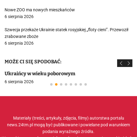
Nowe ZOO ma nowych mieszkańców
6 sierpnia 2026
Szwecja przekaże Ukrainie statek rosyjskiej „floty cieni”. Przewoził
zrabowane zboże
6 sierpnia 2026
MOŻE CI SIĘ SPODOBAĆ:
Ukraińcy w wieku poborowym
6 sierpnia 2026
Materiały (treści, artykuły, zdjęcia, filmy) autorstwa portalu
news.24tm.pl mogą być publikowane i powielane pod warunkiem
podania wyraźnego źródła.