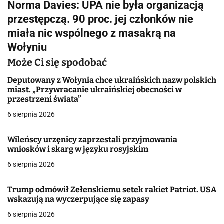
Norma Davies: UPA nie była organizacją
i
przestępczą. 90 proc. jej członków nie
g
miała nic wspólnego z masakrą na
Wołyniu
a
Może Ci się spodobać
c
Deputowany z Wołynia chce ukraińskich nazw polskich
j
miast. „Przywracanie ukraińskiej obecności w
przestrzeni świata”
a
6 sierpnia 2026
w
Wileńscy urzęnicy zaprzestali przyjmowania
p
wniosków i skarg w języku rosyjskim
i
6 sierpnia 2026
s
Trump odmówił Zełenskiemu setek rakiet Patriot. USA
u
wskazują na wyczerpujące się zapasy
6 sierpnia 2026