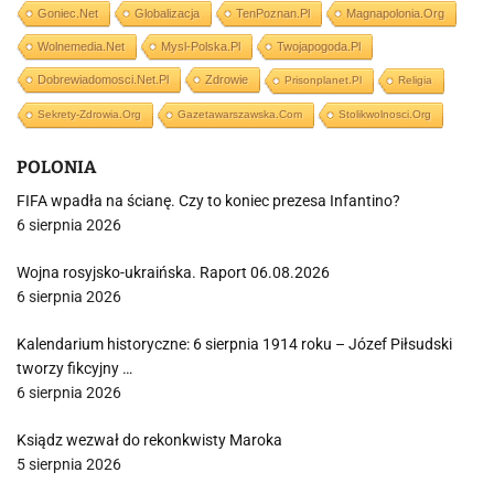
Goniec.net
Globalizacja
TenPoznan.pl
Magnapolonia.org
Wolnemedia.net
Mysl-Polska.pl
Twojapogoda.pl
Dobrewiadomosci.net.pl
Zdrowie
Prisonplanet.pl
Religia
Sekrety-Zdrowia.org
Gazetawarszawska.com
Stolikwolnosci.org
POLONIA
FIFA wpadła na ścianę. Czy to koniec prezesa Infantino?
6 sierpnia 2026
Wojna rosyjsko-ukraińska. Raport 06.08.2026
6 sierpnia 2026
Kalendarium historyczne: 6 sierpnia 1914 roku – Józef Piłsudski
tworzy fikcyjny …
6 sierpnia 2026
Ksiądz wezwał do rekonkwisty Maroka
5 sierpnia 2026