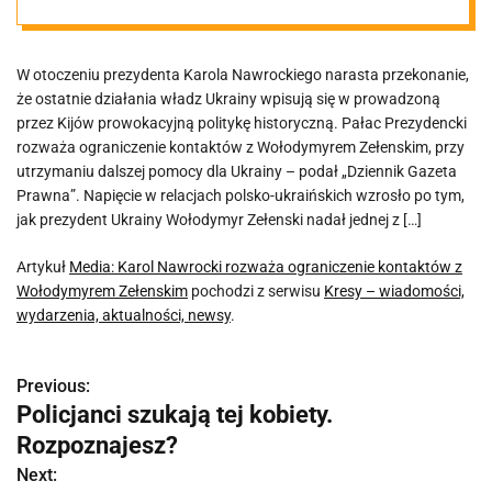
kontaktów z
W otoczeniu prezydenta Karola Nawrockiego narasta przekonanie,
Wołodymyrem
że ostatnie działania władz Ukrainy wpisują się w prowadzoną
przez Kijów prowokacyjną politykę historyczną. Pałac Prezydencki
Zełenskim
rozważa ograniczenie kontaktów z Wołodymyrem Zełenskim, przy
utrzymaniu dalszej pomocy dla Ukrainy – podał „Dziennik Gazeta
Prawna”. Napięcie w relacjach polsko-ukraińskich wzrosło po tym,
jak prezydent Ukrainy Wołodymyr Zełenski nadał jednej z […]
Artykuł
Media: Karol Nawrocki rozważa ograniczenie kontaktów z
Wołodymyrem Zełenskim
pochodzi z serwisu
Kresy – wiadomości,
wydarzenia, aktualności, newsy
.
Previous:
N
Policjanci szukają tej kobiety.
a
Rozpoznajesz?
w
Next: