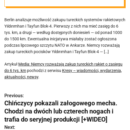
do 6 tys. km
Berlin analizuje możliwość zakupu tureckich systemów rakietowych
Yıldırımhan i Tayfun Blok-4. Pierwszy z nich ma mieć zasięg do 6
tys. km, a drugi — według dostępnych doniesień — od ponad 1000
do 1500 km. Ewentualna inicjatywa miałaby zostać ogłoszona
podczas lipcowego szczytu NATO w Ankarze. Niemcy rozważają
zakup tureckich pocisków Yıldırımhan i Tayfun Blok-4 — […]
Artykuł
Media: Niemcy rozważają zakup tureckich rakiet o zasięgu
do 6 tys. km
pochodzi z serwisu
Kresy – wiadomości, wydarzenia,
aktualności, newsy
.
Previous:
N
Chińczycy pokazali załogowego mecha.
a
Chodzi na dwóch lub czterech nogach i
w
trafia do seryjnej produkcji [+WIDEO]
Next: