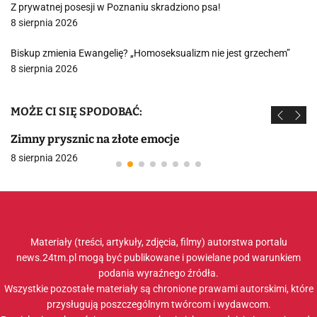
Z prywatnej posesji w Poznaniu skradziono psa!
8 sierpnia 2026
Biskup zmienia Ewangelię? „Homoseksualizm nie jest grzechem”
8 sierpnia 2026
MOŻE CI SIĘ SPODOBAĆ:
Zimny prysznic na złote emocje
8 sierpnia 2026
Materiały (treści, artykuły, zdjęcia, filmy) autorstwa portalu
news.24tm.pl mogą być publikowane i powielane pod warunkiem
podania wyraźnego źródła.
Wszystkie pozostałe materiały są chronione prawami autorskimi, które
przysługują poszczególnym twórcom i wydawcom.