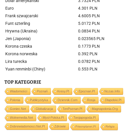
Dolar amerykański
3.7324 PLN
Euro
4.301 PLN
Frank szwajcarski
4.6005 PLN
Funt szterling
5.0172 PLN
Hrywna (Ukraina)
0.0834 PLN
Jen (Japonia)
0.023565 PLN
Korona czeska
0.1773 PLN
Korona norweska
0.392 PLN
Lira turecka
0.0782 PLN
Yuan renminbi (Chiny)
0.553 PLN
TOP KATEGORIE
Wiadomości
Poznań
Kresy.pl
Epoznan.pl
Nczas.info
Polonia
Publicystyka
Dziennik.com
Rosja
Dlapolski.pl
Goniec.net
Globalizacja
TenPoznan.pl
Magnapolonia.org
Wolnemedia.net
Mysl-Polska.pl
Twojapogoda.pl
Dobrewiadomosci.net.pl
Zdrowie
Prisonplanet.pl
Religia