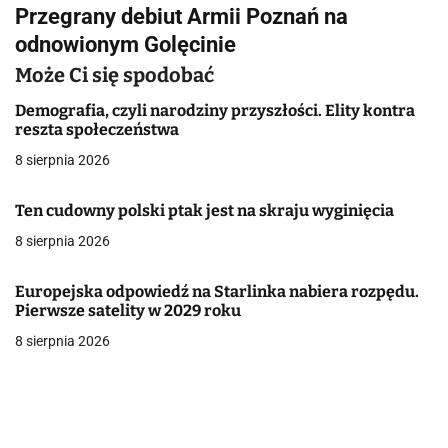
i
Przegrany debiut Armii Poznań na
g
odnowionym Golęcinie
a
Może Ci się spodobać
c
Demografia, czyli narodziny przyszłości. Elity kontra
reszta społeczeństwa
j
8 sierpnia 2026
a
Ten cudowny polski ptak jest na skraju wyginięcia
w
8 sierpnia 2026
p
Europejska odpowiedź na Starlinka nabiera rozpędu.
i
Pierwsze satelity w 2029 roku
s
8 sierpnia 2026
u