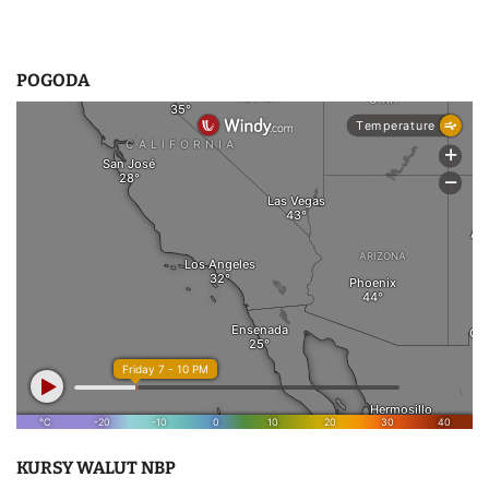
POGODA
KURSY WALUT NBP