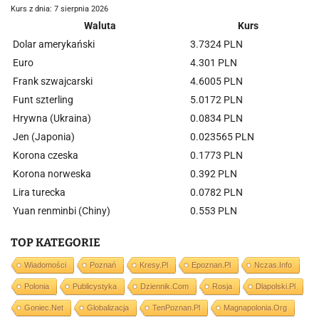
Kurs z dnia: 7 sierpnia 2026
Waluta
Kurs
Dolar amerykański
3.7324 PLN
Euro
4.301 PLN
Frank szwajcarski
4.6005 PLN
Funt szterling
5.0172 PLN
Hrywna (Ukraina)
0.0834 PLN
Jen (Japonia)
0.023565 PLN
Korona czeska
0.1773 PLN
Korona norweska
0.392 PLN
Lira turecka
0.0782 PLN
Yuan renminbi (Chiny)
0.553 PLN
TOP KATEGORIE
Wiadomości
Poznań
Kresy.pl
Epoznan.pl
Nczas.info
Polonia
Publicystyka
Dziennik.com
Rosja
Dlapolski.pl
Goniec.net
Globalizacja
TenPoznan.pl
Magnapolonia.org