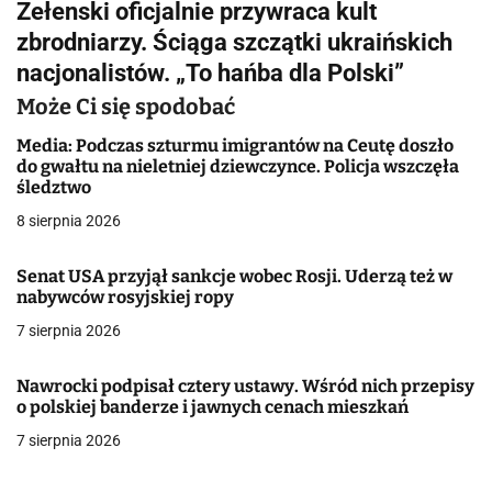
Zełenski oficjalnie przywraca kult
i
zbrodniarzy. Ściąga szczątki ukraińskich
g
nacjonalistów. „To hańba dla Polski”
a
Może Ci się spodobać
c
Media: Podczas szturmu imigrantów na Ceutę doszło
do gwałtu na nieletniej dziewczynce. Policja wszczęła
j
śledztwo
8 sierpnia 2026
a
w
Senat USA przyjął sankcje wobec Rosji. Uderzą też w
nabywców rosyjskiej ropy
p
7 sierpnia 2026
i
Nawrocki podpisał cztery ustawy. Wśród nich przepisy
s
o polskiej banderze i jawnych cenach mieszkań
u
7 sierpnia 2026