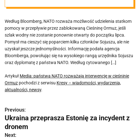
cieśninie
Według Bloomberg, NATO rozważa możliwość udzielenia statkom
Ormuz
pomocy w przepływie przez zablokowaną Cieśninę Ormuz, jeśli
szlak wodny nie zostanie ponownie otwarty do początku lipca.
Pomysł ma cieszyć się poparciem kilku członków Sojuszu, ale nie
uzyskał jeszcze jednomyślności. Informację podała agencja
Bloomberga, powołując się na wysokiego rangą urzędnika Sojuszu
oraz dyplomatę z państwa NATO. Według cytowanego […]
Artykuł
Media: państwa NATO rozważają interwencję w cieśninie
Ormuz
pochodzi z serwisu
Kresy – wiadomości, wydarzenia,
aktualności, newsy
.
Previous:
N
Ukraina przeprasza Estonię za incydent z
a
dronem
w
Next: