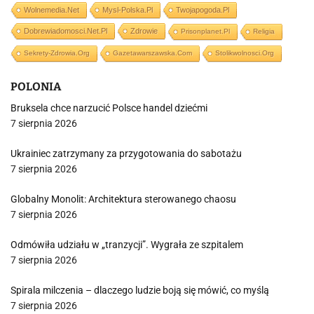
Wolnemedia.net
Mysl-Polska.pl
Twojapogoda.pl
Dobrewiadomosci.net.pl
Zdrowie
Prisonplanet.pl
Religia
Sekrety-Zdrowia.org
Gazetawarszawska.com
Stolikwolnosci.org
POLONIA
Bruksela chce narzucić Polsce handel dziećmi
7 sierpnia 2026
Ukrainiec zatrzymany za przygotowania do sabotażu
7 sierpnia 2026
Globalny Monolit: Architektura sterowanego chaosu
7 sierpnia 2026
Odmówiła udziału w „tranzycji”. Wygrała ze szpitalem
7 sierpnia 2026
Spirala milczenia – dlaczego ludzie boją się mówić, co myślą
7 sierpnia 2026