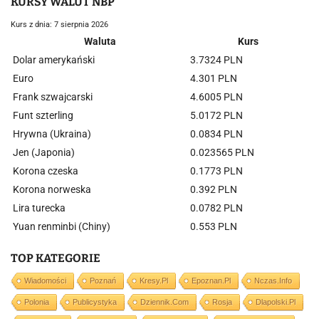
KURSY WALUT NBP
Kurs z dnia: 7 sierpnia 2026
Waluta
Kurs
Dolar amerykański
3.7324 PLN
Euro
4.301 PLN
Frank szwajcarski
4.6005 PLN
Funt szterling
5.0172 PLN
Hrywna (Ukraina)
0.0834 PLN
Jen (Japonia)
0.023565 PLN
Korona czeska
0.1773 PLN
Korona norweska
0.392 PLN
Lira turecka
0.0782 PLN
Yuan renminbi (Chiny)
0.553 PLN
TOP KATEGORIE
Wiadomości
Poznań
Kresy.pl
Epoznan.pl
Nczas.info
Polonia
Publicystyka
Dziennik.com
Rosja
Dlapolski.pl