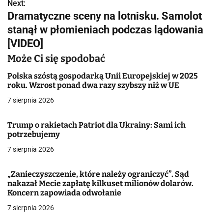
w
Next:
Dramatyczne sceny na lotnisku. Samolot
i
stanął w płomieniach podczas lądowania
g
[VIDEO]
a
Może Ci się spodobać
c
Polska szóstą gospodarką Unii Europejskiej w 2025
roku. Wzrost ponad dwa razy szybszy niż w UE
j
7 sierpnia 2026
a
Trump o rakietach Patriot dla Ukrainy: Sami ich
w
potrzebujemy
7 sierpnia 2026
p
i
„Zanieczyszczenie, które należy ograniczyć”. Sąd
nakazał Mecie zapłatę kilkuset milionów dolarów.
s
Koncern zapowiada odwołanie
u
7 sierpnia 2026