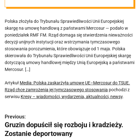
TSUE. Rząd
Polska złożyła do Trybunału Sprawiedliwości Unii Europejskiej
chce
skargę na umowę handlową z państwami Mercosur — podało w
poniedziałek RMF FM. Rząd domaga się stwierdzenia nieważności
zamrożenia jej
decyzji unijnych instytucji oraz wstrzymania tymczasowego
stosowania porozumienia, które obowiązuje od 1 maja. Polska
skierowała do Trybunału Sprawiedliwości Unii Europejskiej skargę
tymczasowego
dotyczącą umowy handlowej między Unią Europejską a państwami
Mercosur. […]
stosowania
Artykuł
Media: Polska zaskarżyła umowę UE–Mercosur do TSUE.
Rząd chce zamrożenia jej tymczasowego stosowania
pochodzi z
serwisu
Kresy – wiadomości, wydarzenia, aktualności, newsy
.
Previous:
N
Gruzin dopuścił się rozboju i kradzieży.
a
Zostanie deportowany