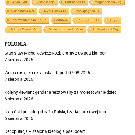
Goniec.net
Globalizacja
TenPoznan.pl
Magnapolonia.org
Wolnemedia.net
Mysl-Polska.pl
Twojapogoda.pl
Dobrewiadomosci.net.pl
Zdrowie
Prisonplanet.pl
Religia
Sekrety-Zdrowia.org
Gazetawarszawska.com
Stolikwolnosci.org
POLONIA
Stanisław Michalkiewicz: Rozbieramy z uwagą klangor
7 sierpnia 2026
Wojna rosyjsko-ukraińska. Raport 07.08.2026
7 sierpnia 2026
Kolejny dewiant gender aresztowany za molestowanie dzieci
6 sierpnia 2026
Ukraiński politolog obraża Polskę i żąda darmowej broni
6 sierpnia 2026
Depopulacja – szalona ideologia pseudoelit