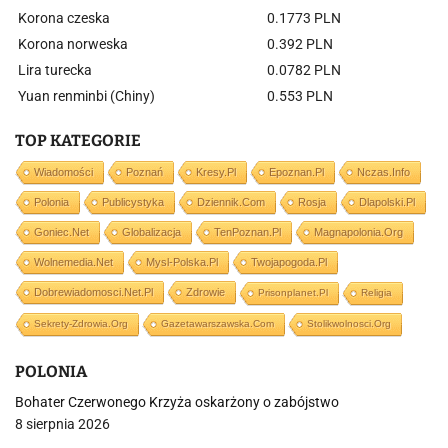
Korona czeska
0.1773 PLN
Korona norweska
0.392 PLN
Lira turecka
0.0782 PLN
Yuan renminbi (Chiny)
0.553 PLN
TOP KATEGORIE
Wiadomości
Poznań
Kresy.pl
Epoznan.pl
Nczas.info
Polonia
Publicystyka
Dziennik.com
Rosja
Dlapolski.pl
Goniec.net
Globalizacja
TenPoznan.pl
Magnapolonia.org
Wolnemedia.net
Mysl-Polska.pl
Twojapogoda.pl
Dobrewiadomosci.net.pl
Zdrowie
Prisonplanet.pl
Religia
Sekrety-Zdrowia.org
Gazetawarszawska.com
Stolikwolnosci.org
POLONIA
Bohater Czerwonego Krzyża oskarżony o zabójstwo
8 sierpnia 2026