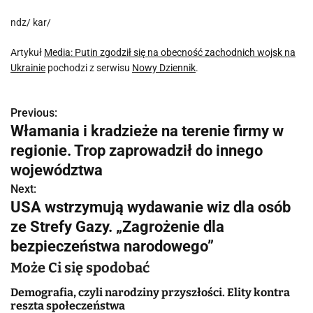
ndz/ kar/
Artykuł
Media: Putin zgodził się na obecność zachodnich wojsk na
Ukrainie
pochodzi z serwisu
Nowy Dziennik
.
Previous:
N
Włamania i kradzieże na terenie firmy w
a
regionie. Trop zaprowadził do innego
w
województwa
Next:
i
USA wstrzymują wydawanie wiz dla osób
g
ze Strefy Gazy. „Zagrożenie dla
bezpieczeństwa narodowego”
a
Może Ci się spodobać
c
Demografia, czyli narodziny przyszłości. Elity kontra
j
reszta społeczeństwa