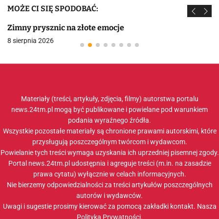
MOŻE CI SIĘ SPODOBAĆ:
Zimny prysznic na złote emocje
8 sierpnia 2026
Materiały (treści, artykuły, zdjęcia, filmy) autorstwa portalu
news.24tm.pl mogą być publikowane i powielane pod warunkiem
podania wyraźnego źródła.
Wszystkie pozostałe materiały są chronione prawami autorskimi, które
przysługują poszczególnym twórcom i wydawcom.
Powielanie tych treści wymaga uzyskania ich uprzedniej pisemnej zgody.
Portal news.24tm.pl udostępnia i agreguje treści (m.in. na zasadzie
prawa cytatu) wyłącznie w celach informacyjnych.
Nie bierzemy odpowiedzialności za treści artykułów poszczególnych
autorów i wydawców.
Uwagi i sugestie prosimy kierować za pomocą zakładki
kontakt
. Nasza
Polityka Prywatności
.