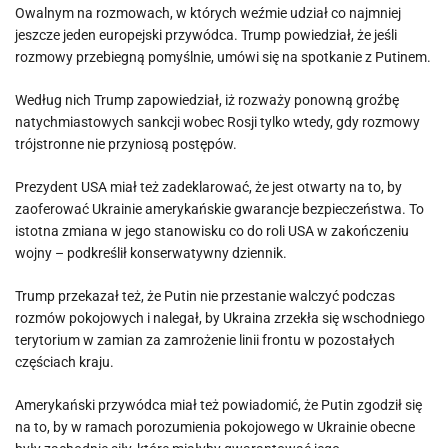
Owalnym na rozmowach, w których weźmie udział co najmniej
jeszcze jeden europejski przywódca. Trump powiedział, że jeśli
rozmowy przebiegną pomyślnie, umówi się na spotkanie z Putinem.
Według nich Trump zapowiedział, iż rozważy ponowną groźbę
natychmiastowych sankcji wobec Rosji tylko wtedy, gdy rozmowy
trójstronne nie przyniosą postępów.
Prezydent USA miał też zadeklarować, że jest otwarty na to, by
zaoferować Ukrainie amerykańskie gwarancje bezpieczeństwa. To
istotna zmiana w jego stanowisku co do roli USA w zakończeniu
wojny – podkreślił konserwatywny dziennik.
Trump przekazał też, że Putin nie przestanie walczyć podczas
rozmów pokojowych i nalegał, by Ukraina zrzekła się wschodniego
terytorium w zamian za zamrożenie linii frontu w pozostałych
częściach kraju.
Amerykański przywódca miał też powiadomić, że Putin zgodził się
na to, by w ramach porozumienia pokojowego w Ukrainie obecne