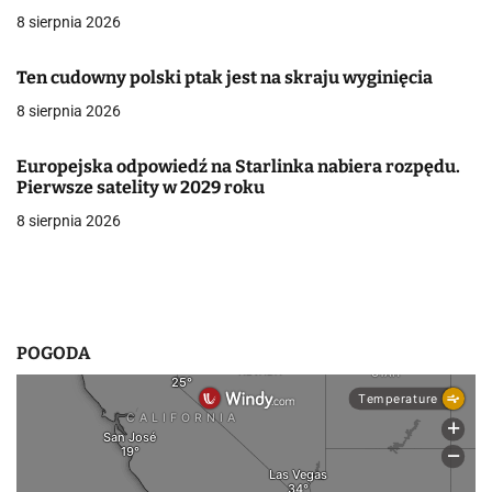
a
8 sierpnia 2026
w
Ten cudowny polski ptak jest na skraju wyginięcia
p
8 sierpnia 2026
i
Europejska odpowiedź na Starlinka nabiera rozpędu.
s
Pierwsze satelity w 2029 roku
8 sierpnia 2026
u
POGODA