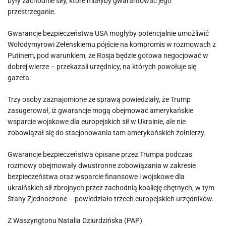
były zachodnie siły, które miałyby gwarantować jego
przestrzeganie.
Gwarancje bezpieczeństwa USA mogłyby potencjalnie umożliwić
Wołodymyrowi Zełenskiemu pójście na kompromis w rozmowach z
Putinem, pod warunkiem, że Rosja będzie gotowa negocjować w
dobrej wierze – przekazali urzędnicy, na których powołuje się
gazeta.
Trzy osoby zaznajomione ze sprawą powiedziały, że Trump
zasugerował, iż gwarancje mogą obejmować amerykańskie
wsparcie wojskowe dla europejskich sił w Ukrainie, ale nie
zobowiązał się do stacjonowania tam amerykańskich żołnierzy.
Gwarancje bezpieczeństwa opisane przez Trumpa podczas
rozmowy obejmowały dwustronne zobowiązania w zakresie
bezpieczeństwa oraz wsparcie finansowe i wojskowe dla
ukraińskich sił zbrojnych przez zachodnią koalicję chętnych, w tym
Stany Zjednoczone – powiedziało trzech europejskich urzędników.
Z Waszyngtonu Natalia Dziurdzińska (PAP)