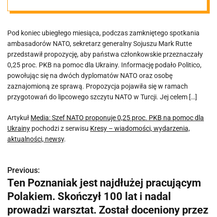
pomoc dla
Pod koniec ubiegłego miesiąca, podczas zamkniętego spotkania
Ukrainy
ambasadorów NATO, sekretarz generalny Sojuszu Mark Rutte
przedstawił propozycję, aby państwa członkowskie przeznaczały
0,25 proc. PKB na pomoc dla Ukrainy. Informację podało Politico,
powołując się na dwóch dyplomatów NATO oraz osobę
zaznajomioną ze sprawą. Propozycja pojawiła się w ramach
przygotowań do lipcowego szczytu NATO w Turcji. Jej celem […]
Artykuł
Media: Szef NATO proponuje 0,25 proc. PKB na pomoc dla
Ukrainy
pochodzi z serwisu
Kresy – wiadomości, wydarzenia,
aktualności, newsy
.
Previous:
N
Ten Poznaniak jest najdłużej pracującym
a
Polakiem. Skończył 100 lat i nadal
w
prowadzi warsztat. Został doceniony przez