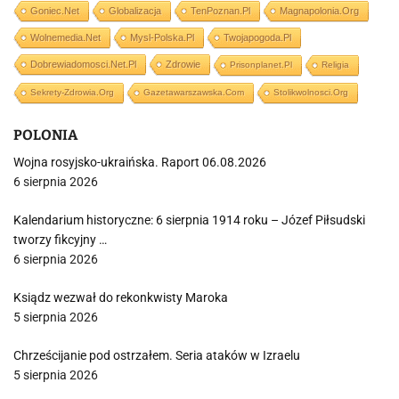
Goniec.net
Globalizacja
TenPoznan.pl
Magnapolonia.org
Wolnemedia.net
Mysl-Polska.pl
Twojapogoda.pl
Dobrewiadomosci.net.pl
Zdrowie
Prisonplanet.pl
Religia
Sekrety-Zdrowia.org
Gazetawarszawska.com
Stolikwolnosci.org
POLONIA
Wojna rosyjsko-ukraińska. Raport 06.08.2026
6 sierpnia 2026
Kalendarium historyczne: 6 sierpnia 1914 roku – Józef Piłsudski
tworzy fikcyjny …
6 sierpnia 2026
Ksiądz wezwał do rekonkwisty Maroka
5 sierpnia 2026
Chrześcijanie pod ostrzałem. Seria ataków w Izraelu
5 sierpnia 2026