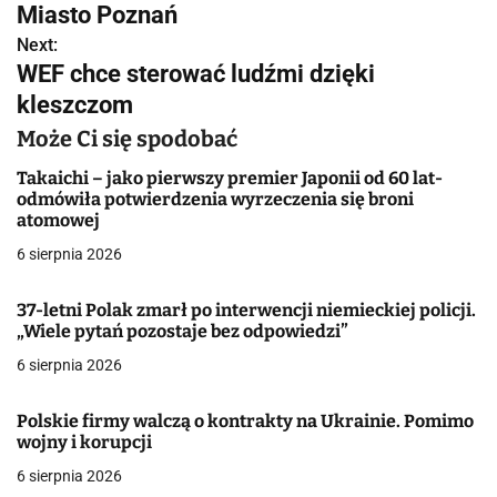
Miasto Poznań
i
Next:
g
WEF chce sterować ludźmi dzięki
kleszczom
a
Może Ci się spodobać
c
Takaichi – jako pierwszy premier Japonii od 60 lat-
j
odmówiła potwierdzenia wyrzeczenia się broni
atomowej
a
6 sierpnia 2026
w
37-letni Polak zmarł po interwencji niemieckiej policji.
p
„Wiele pytań pozostaje bez odpowiedzi”
i
6 sierpnia 2026
s
Polskie firmy walczą o kontrakty na Ukrainie. Pomimo
u
wojny i korupcji
6 sierpnia 2026