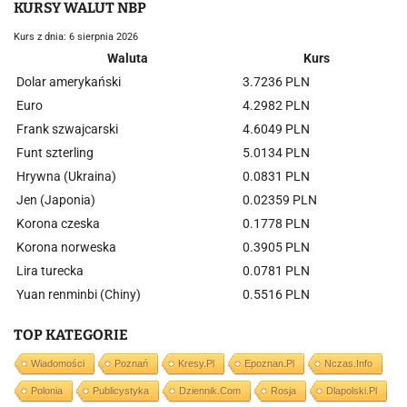
KURSY WALUT NBP
Kurs z dnia: 6 sierpnia 2026
Waluta
Kurs
Dolar amerykański
3.7236 PLN
Euro
4.2982 PLN
Frank szwajcarski
4.6049 PLN
Funt szterling
5.0134 PLN
Hrywna (Ukraina)
0.0831 PLN
Jen (Japonia)
0.02359 PLN
Korona czeska
0.1778 PLN
Korona norweska
0.3905 PLN
Lira turecka
0.0781 PLN
Yuan renminbi (Chiny)
0.5516 PLN
TOP KATEGORIE
Wiadomości
Poznań
Kresy.pl
Epoznan.pl
Nczas.info
Polonia
Publicystyka
Dziennik.com
Rosja
Dlapolski.pl