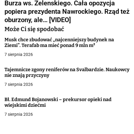
Burza ws. Zelenskiego. Cała opozycja
i
popiera prezydenta Nawrockiego. Rząd też
g
oburzony, ale… [VIDEO]
a
Może Ci się spodobać
c
Musk chce zbudować „najcenniejszy budynek na
Ziemi”. Terafab ma mieć ponad 9 mln m²
j
7 sierpnia 2026
a
Tajemnicze zgony reniferów na Svalbardzie. Naukowcy
w
nie znają przyczyny
7 sierpnia 2026
p
i
Bł. Edmund Bojanowski – prekursor opieki nad
wiejskimi dziećmi
s
7 sierpnia 2026
u