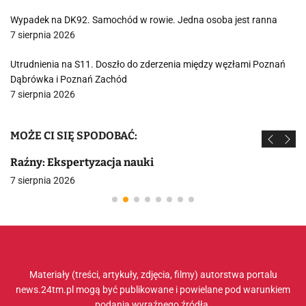
Wypadek na DK92. Samochód w rowie. Jedna osoba jest ranna
7 sierpnia 2026
Utrudnienia na S11. Doszło do zderzenia między węzłami Poznań
Dąbrówka i Poznań Zachód
7 sierpnia 2026
MOŻE CI SIĘ SPODOBAĆ:
Raźny: Ekspertyzacja nauki
7 sierpnia 2026
Materiały (treści, artykuły, zdjęcia, filmy) autorstwa portalu
news.24tm.pl mogą być publikowane i powielane pod warunkiem
podania wyraźnego źródła.