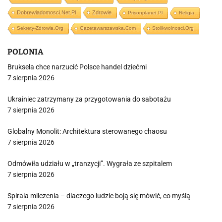
Dobrewiadomosci.net.pl
Zdrowie
Prisonplanet.pl
Religia
Sekrety-Zdrowia.org
Gazetawarszawska.com
Stolikwolnosci.org
POLONIA
Bruksela chce narzucić Polsce handel dziećmi
7 sierpnia 2026
Ukrainiec zatrzymany za przygotowania do sabotażu
7 sierpnia 2026
Globalny Monolit: Architektura sterowanego chaosu
7 sierpnia 2026
Odmówiła udziału w „tranzycji”. Wygrała ze szpitalem
7 sierpnia 2026
Spirala milczenia – dlaczego ludzie boją się mówić, co myślą
7 sierpnia 2026