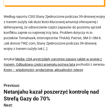
wojnie z
Według raportu CSIS Stany Zjednoczone podczas 39-dniowej wojny
Iranem.
z Iranem zużyły tak duże ilości kluczowej amunicji ofensywnej i
defensywnej, że odtworzenie części zapasów do poziomu sprzed
Odbudowa
konfliktu zajmie co najmniej trzy lata. Problem dotyczy m.in.
pocisków Tomahawk, interceptorów THAAD, Patriot, SM-3 i SM-6.
Jak donosi TWZ.com, Stany Zjednoczone podczas 39-dniowej
części arsenału
wojny z Iranem zużyły tak […]
potrwa lata
Artykuł
Media: USA wystrzelały ogromne zapasy rakiet w wojnie z
Iranem. Odbudowa części arsenału potrwa lata
pochodzi z serwisu
Kresy – wiadomości, wydarzenia, aktualności, newsy
.
Previous:
N
Netanjahu kazał poszerzyć kontrolę nad
a
Strefą Gazy do 70%
w
Next: