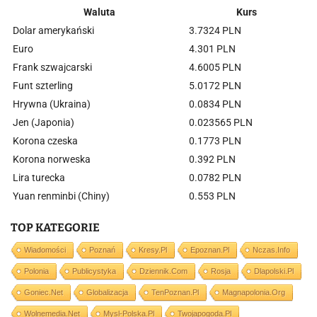
Waluta
Kurs
Dolar amerykański
3.7324 PLN
Euro
4.301 PLN
Frank szwajcarski
4.6005 PLN
Funt szterling
5.0172 PLN
Hrywna (Ukraina)
0.0834 PLN
Jen (Japonia)
0.023565 PLN
Korona czeska
0.1773 PLN
Korona norweska
0.392 PLN
Lira turecka
0.0782 PLN
Yuan renminbi (Chiny)
0.553 PLN
TOP KATEGORIE
Wiadomości
Poznań
Kresy.pl
Epoznan.pl
Nczas.info
Polonia
Publicystyka
Dziennik.com
Rosja
Dlapolski.pl
Goniec.net
Globalizacja
TenPoznan.pl
Magnapolonia.org
Wolnemedia.net
Mysl-Polska.pl
Twojapogoda.pl