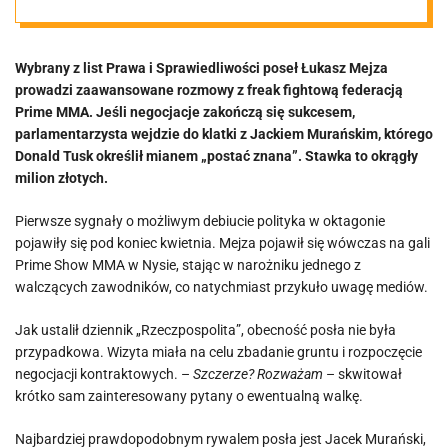
W tle ogromne
Wybrany z list Prawa i Sprawiedliwości poseł Łukasz Mejza
pieniądze
prowadzi zaawansowane rozmowy z freak fightową federacją
Prime MMA. Jeśli negocjacje zakończą się sukcesem,
parlamentarzysta wejdzie do klatki z Jackiem Murańskim, którego
Donald Tusk określił mianem „postać znana”. Stawka to okrągły
milion złotych.
Pierwsze sygnały o możliwym debiucie polityka w oktagonie
pojawiły się pod koniec kwietnia. Mejza pojawił się wówczas na gali
Prime Show MMA w Nysie, stając w narożniku jednego z
walczących zawodników, co natychmiast przykuło uwagę mediów.
Jak ustalił dziennik „Rzeczpospolita”, obecność posła nie była
przypadkowa. Wizyta miała na celu zbadanie gruntu i rozpoczęcie
negocjacji kontraktowych. –
Szczerze? Rozważam
– skwitował
krótko sam zainteresowany pytany o ewentualną walkę.
Najbardziej prawdopodobnym rywalem posła jest Jacek Murański,