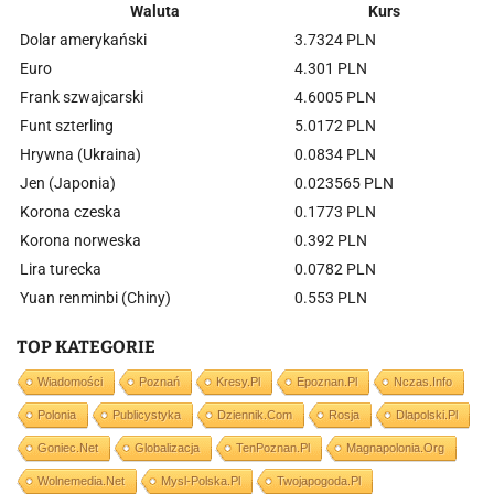
Waluta
Kurs
Dolar amerykański
3.7324 PLN
Euro
4.301 PLN
Frank szwajcarski
4.6005 PLN
Funt szterling
5.0172 PLN
Hrywna (Ukraina)
0.0834 PLN
Jen (Japonia)
0.023565 PLN
Korona czeska
0.1773 PLN
Korona norweska
0.392 PLN
Lira turecka
0.0782 PLN
Yuan renminbi (Chiny)
0.553 PLN
TOP KATEGORIE
Wiadomości
Poznań
Kresy.pl
Epoznan.pl
Nczas.info
Polonia
Publicystyka
Dziennik.com
Rosja
Dlapolski.pl
Goniec.net
Globalizacja
TenPoznan.pl
Magnapolonia.org
Wolnemedia.net
Mysl-Polska.pl
Twojapogoda.pl