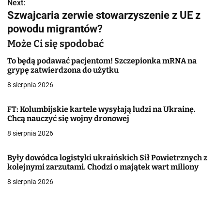
w
Next:
Szwajcaria zerwie stowarzyszenie z UE z
i
powodu migrantów?
g
Może Ci się spodobać
a
To będą podawać pacjentom! Szczepionka mRNA na
grypę zatwierdzona do użytku
c
8 sierpnia 2026
j
FT: Kolumbijskie kartele wysyłają ludzi na Ukrainę.
a
Chcą nauczyć się wojny dronowej
w
8 sierpnia 2026
p
Były dowódca logistyki ukraińskich Sił Powietrznych z
i
kolejnymi zarzutami. Chodzi o majątek wart miliony
8 sierpnia 2026
s
u