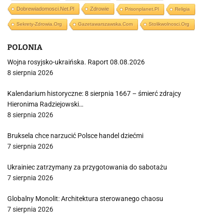
Dobrewiadomosci.net.pl
Zdrowie
Prisonplanet.pl
Religia
Sekrety-Zdrowia.org
Gazetawarszawska.com
Stolikwolnosci.org
POLONIA
Wojna rosyjsko-ukraińska. Raport 08.08.2026
8 sierpnia 2026
Kalendarium historyczne: 8 sierpnia 1667 – śmierć zdrajcy
Hieronima Radziejowski…
8 sierpnia 2026
Bruksela chce narzucić Polsce handel dziećmi
7 sierpnia 2026
Ukrainiec zatrzymany za przygotowania do sabotażu
7 sierpnia 2026
Globalny Monolit: Architektura sterowanego chaosu
7 sierpnia 2026