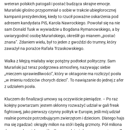
weteran polskich patogali i postać budząca skrajne emocje.
Murański głośno przypomniał o sobie w trakcie ubiegłorocznej
kampanii prezydenckiej, kiedy to rzucił poważne oskarżenia pod
adresem kandydata PiS, Karola Nawrockiego. Powołał się na nie
sam Donald Tusk w wywiadzie u Bogdana Rymanowskiego, a by
uwiarygodnić osobę Murańskiego, określił go mianem „postać
znana”. Zdaniem wielu, był to jeden z gwoździ do trumny, który
zaważył na porażce Rafała Trzaskowskiego.
Walka z Mejzą miałaby więc potężny podtekst polityczny. Sam
Murański już teraz podgrzewa atmosferę, nazywając siebie
„mieczem sprawiedliwości”, który w oktagonie ma rozliczyć posła
„w imieniu rodziców chorych dzieci”. To nawiązanie do jednej z afer
z udziałem posła.
Kluczem do finalizacji umowy są oczywiście pieniądze. – Po raz
kolejny powtarzam: jestem skłonny rozważyć udział w gali freak
fightowej, jako pierwszy czynny polityk w Europie, jeśli mój udział
realnie pomoże potrzebującym zwierzętom i dzieciom. Dlatego hajs
ma się zgadzać: okrągły milion na stół i będą grzmoty. Pół miliona