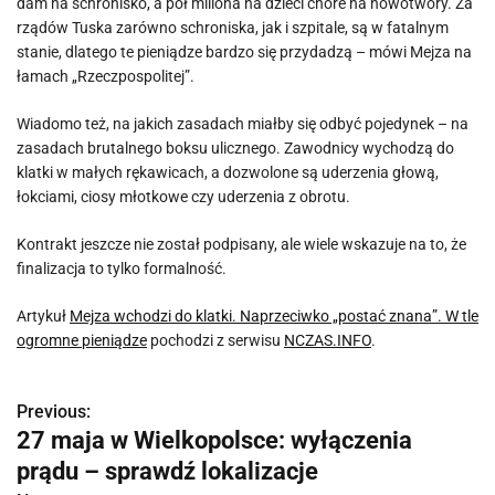
dam na schronisko, a pół miliona na dzieci chore na nowotwory. Za
rządów Tuska zarówno schroniska, jak i szpitale, są w fatalnym
stanie, dlatego te pieniądze bardzo się przydadzą – mówi Mejza na
łamach „Rzeczpospolitej”.
Wiadomo też, na jakich zasadach miałby się odbyć pojedynek – na
zasadach brutalnego boksu ulicznego. Zawodnicy wychodzą do
klatki w małych rękawicach, a dozwolone są uderzenia głową,
łokciami, ciosy młotkowe czy uderzenia z obrotu.
Kontrakt jeszcze nie został podpisany, ale wiele wskazuje na to, że
finalizacja to tylko formalność.
Artykuł
Mejza wchodzi do klatki. Naprzeciwko „postać znana”. W tle
ogromne pieniądze
pochodzi z serwisu
NCZAS.INFO
.
Previous:
N
27 maja w Wielkopolsce: wyłączenia
a
prądu – sprawdź lokalizacje