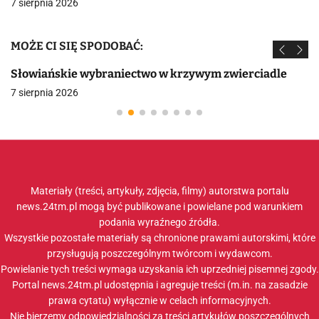
7 sierpnia 2026
MOŻE CI SIĘ SPODOBAĆ:
Słowiańskie wybraniectwo w krzywym zwierciadle
7 sierpnia 2026
Materiały (treści, artykuły, zdjęcia, filmy) autorstwa portalu
news.24tm.pl mogą być publikowane i powielane pod warunkiem
podania wyraźnego źródła.
Wszystkie pozostałe materiały są chronione prawami autorskimi, które
przysługują poszczególnym twórcom i wydawcom.
Powielanie tych treści wymaga uzyskania ich uprzedniej pisemnej zgody.
Portal news.24tm.pl udostępnia i agreguje treści (m.in. na zasadzie
prawa cytatu) wyłącznie w celach informacyjnych.
Nie bierzemy odpowiedzialności za treści artykułów poszczególnych