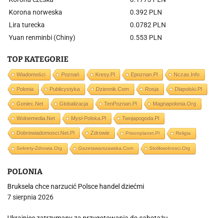
Korona norweska
0.392 PLN
Lira turecka
0.0782 PLN
Yuan renminbi (Chiny)
0.553 PLN
TOP KATEGORIE
Wiadomości
Poznań
Kresy.pl
Epoznan.pl
Nczas.info
Polonia
Publicystyka
Dziennik.com
Rosja
Dlapolski.pl
Goniec.net
Globalizacja
TenPoznan.pl
Magnapolonia.org
Wolnemedia.net
Mysl-Polska.pl
Twojapogoda.pl
Dobrewiadomosci.net.pl
Zdrowie
Prisonplanet.pl
Religia
Sekrety-Zdrowia.org
Gazetawarszawska.com
Stolikwolnosci.org
POLONIA
Bruksela chce narzucić Polsce handel dziećmi
7 sierpnia 2026