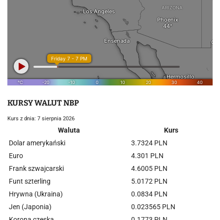
KURSY WALUT NBP
Kurs z dnia: 7 sierpnia 2026
Waluta
Kurs
Dolar amerykański
3.7324 PLN
Euro
4.301 PLN
Frank szwajcarski
4.6005 PLN
Funt szterling
5.0172 PLN
Hrywna (Ukraina)
0.0834 PLN
Jen (Japonia)
0.023565 PLN
Korona czeska
0.1773 PLN