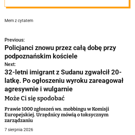
dla Polski
Mem z cytatem
Previous:
N
Policjanci znowu przez całą dobę przy
a
podpoznańskim kościele
w
Next:
32-letni imigrant z Sudanu zgwałcił 20-
i
latkę. Po ogłoszeniu wyroku zareagował
g
agresywnie i wulgarnie
a
Może Ci się spodobać
c
Prawie 1000 zgłoszeń ws. mobbingu w Komisji
Europejskiej. Urzędnicy mówią o toksycznym
j
zarządzaniu
7 sierpnia 2026
a