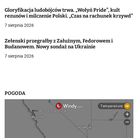
w
Gloryfikacja ludobójców trwa. „Wołyń Pride”, kult
rezunów i milczenie Polski. „Czas na rachunek krzywd”
p
7 sierpnia 2026
i
Zełenski przegrałby z Załużnym, Fedorowem i
s
Budanowem. Nowy sondaż na Ukrainie
u
7 sierpnia 2026
POGODA