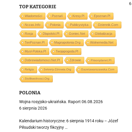
6
TOP KATEGORIE
Wiadomości
Poznań
Kresy.pl
Epoznan.pl
Nczas.info
Polonia
Publicystyka
Dziennik.com
j
Rosja
Dlapolski.pl
Goniec.net
Globalizacja
TenPoznan.pl
Magnapolonia.org
Wolnemedia.net
Mysl-Polska.pl
Twojapogoda.pl
Dobrewiadomosci.net.pl
Zdrowie
Prisonplanet.pl
Religia
Sekrety-Zdrowia.org
Gazetawarszawska.com
i
Stolikwolnosci.org
POLONIA
Wojna rosyjsko-ukraińska. Raport 06.08.2026
6 sierpnia 2026
Kalendarium historyczne: 6 sierpnia 1914 roku – Józef
Piłsudski tworzy fikcyjny …