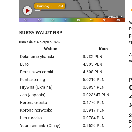
W
P
KURSY WALUT NBP
p
s
Kurs z dnia: 5 sierpnia 2026
Waluta
Kurs
A
Dolar amerykański
3.732 PLN
w
Euro
4.305 PLN
Frank szwajcarski
4.608 PLN
Funt szterling
5.0219 PLN
P
Hrywna (Ukraina)
0.0834 PLN
Jen (Japonia)
0.023647 PLN
Korona czeska
0.1779 PLN
Korona norweska
0.3917 PLN
i
S
Lira turecka
0.0784 PLN
r
Yuan renminbi (Chiny)
0.5529 PLN
z