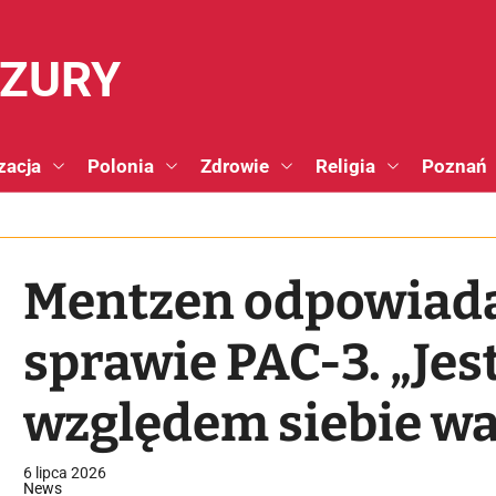
NZURY
zacja
Polonia
Zdrowie
Religia
Poznań
Mentzen odpowiada
sprawie PAC-3. „Jes
względem siebie wa
6 lipca 2026
News