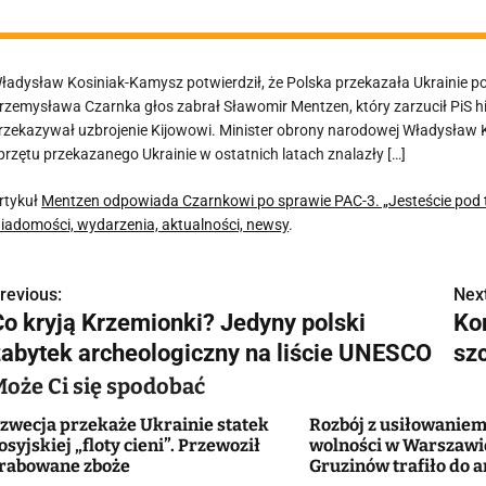
ładysław Kosiniak-Kamysz potwierdził, że Polska przekazała Ukrainie po
rzemysława Czarnka głos zabrał Sławomir Mentzen, który zarzucił PiS h
rzekazywał uzbrojenie Kijowowi. Minister obrony narodowej Władysław K
przętu przekazanego Ukrainie w ostatnich latach znalazły […]
rtykuł
Mentzen odpowiada Czarnkowi po sprawie PAC-3. „Jesteście pod 
iadomości, wydarzenia, aktualności, newsy
.
revious:
Next
N
Co kryją Krzemionki? Jedyny polski
Ko
a
zabytek archeologiczny na liście UNESCO
sz
w
Może Ci się spodobać
zwecja przekaże Ukrainie statek
Rozbój z usiłowanie
osyjskiej „floty cieni”. Przewoził
wolności w Warszawie
g
rabowane zboże
Gruzinów trafiło do 