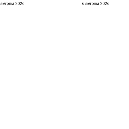
 sierpnia 2026
6 sierpnia 2026
a
c
a
w
p
s
u