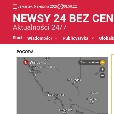
S
czwartek, 6 sierpnia 2026
08
:
50
:
23
k
i
NEWSY 24 BEZ CE
p
t
Aktualności 24/7
o
c
Start
Wiadomości
Publicystyka
Globali
o
n
POGODA
t
e
n
t