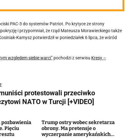
ciski PAC-3 do systemów Patriot. Po krytyce ze strony
ipokryzję i przypomniał, że rząd Mateusza Morawieckiego także
osiniak-Kamysz potwierdził w poniedziałek 6 lipca, że wśród
tym względem siebie warci”
pochodzi z serwisu
Kresy –
:
muniści protestowali przeciwko
czytowi NATO w Turcji [+VIDEO]
m pozbawienia
Trump ostry wobec sekretarza
. Pięciu
obrony. Ma pretensje o
aresztu
wyczerpanie amerykańskich