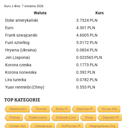
Kurs z dnia: 7 sierpnia 2026
Waluta
Kurs
Dolar amerykański
3.7324 PLN
Euro
4.301 PLN
Frank szwajcarski
4.6005 PLN
Funt szterling
5.0172 PLN
Hrywna (Ukraina)
0.0834 PLN
Jen (Japonia)
0.023565 PLN
Korona czeska
0.1773 PLN
Korona norweska
0.392 PLN
Lira turecka
0.0782 PLN
Yuan renminbi (Chiny)
0.553 PLN
TOP KATEGORIE
Wiadomości
Poznań
Kresy.pl
Epoznan.pl
Nczas.info
Polonia
Publicystyka
Dziennik.com
Rosja
Dlapolski.pl
Goniec.net
Globalizacja
TenPoznan.pl
Magnapolonia.org