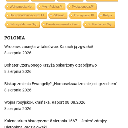
Wolnemedia.net
Mysl-Polska.pl
Twojapogoda.pl
Dobrewiadomosci.net.pl
Zdrowie
Prisonplanet.pl
Religia
Sekrety-Zdrowia.org
Gazetawarszawska.com
Stolikwolnosci.org
POLONIA
Wrocław: zasnęła w taksówce. Kazach ją zgwałcił
8 sierpnia 2026
Bohater Czerwonego Krzyża oskarżony o zabójstwo
8 sierpnia 2026
Biskup zmienia Ewangelię? „Homoseksualizm nie jest grzechem”
8 sierpnia 2026
Wojna rosyjsko-ukraińska. Raport 08.08.2026
8 sierpnia 2026
Kalendarium historyczne: 8 sierpnia 1667 – śmierć zdrajcy
Hieronima Radziejowski…