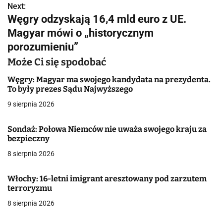
Next:
i
Węgry odzyskają 16,4 mld euro z UE.
g
Magyar mówi o „historycznym
porozumieniu”
a
Może Ci się spodobać
c
Węgry: Magyar ma swojego kandydata na prezydenta.
j
To były prezes Sądu Najwyższego
a
9 sierpnia 2026
w
Sondaż: Połowa Niemców nie uważa swojego kraju za
bezpieczny
p
8 sierpnia 2026
i
s
Włochy: 16-letni imigrant aresztowany pod zarzutem
terroryzmu
u
8 sierpnia 2026