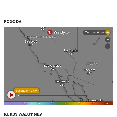
POGODA
KURSY WALUT NBP