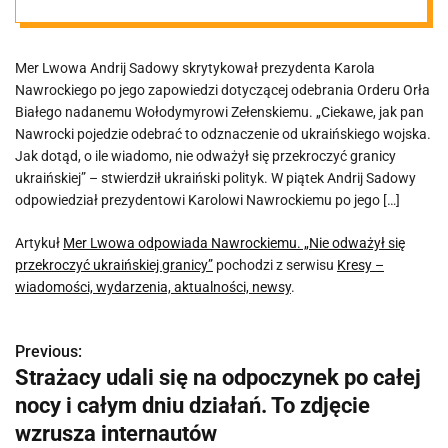
się przekroczyć
Mer Lwowa Andrij Sadowy skrytykował prezydenta Karola
ukraińskiej
Nawrockiego po jego zapowiedzi dotyczącej odebrania Orderu Orła
Białego nadanemu Wołodymyrowi Zełenskiemu. „Ciekawe, jak pan
granicy”
Nawrocki pojedzie odebrać to odznaczenie od ukraińskiego wojska.
Jak dotąd, o ile wiadomo, nie odważył się przekroczyć granicy
ukraińskiej” – stwierdził ukraiński polityk. W piątek Andrij Sadowy
odpowiedział prezydentowi Karolowi Nawrockiemu po jego […]
Artykuł
Mer Lwowa odpowiada Nawrockiemu. „Nie odważył się
przekroczyć ukraińskiej granicy”
pochodzi z serwisu
Kresy –
wiadomości, wydarzenia, aktualności, newsy
.
Previous:
N
Strażacy udali się na odpoczynek po całej
a
nocy i całym dniu działań. To zdjęcie
w
wzrusza internautów