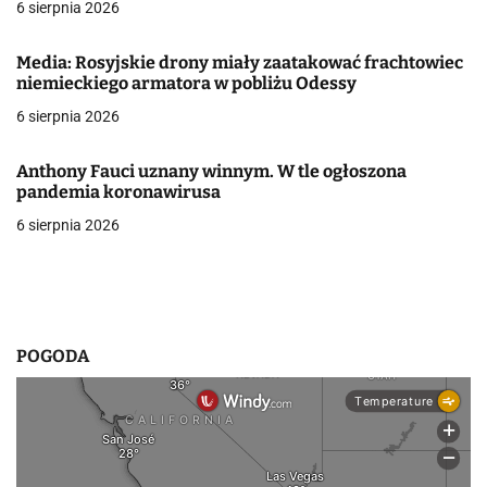
j
6 sierpnia 2026
a
Media: Rosyjskie drony miały zaatakować frachtowiec
w
niemieckiego armatora w pobliżu Odessy
6 sierpnia 2026
p
i
Anthony Fauci uznany winnym. W tle ogłoszona
pandemia koronawirusa
s
6 sierpnia 2026
u
POGODA