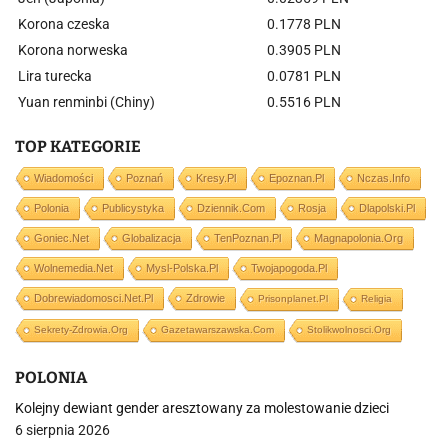
Korona czeska
0.1778 PLN
Korona norweska
0.3905 PLN
Lira turecka
0.0781 PLN
Yuan renminbi (Chiny)
0.5516 PLN
TOP KATEGORIE
Wiadomości
Poznań
Kresy.pl
Epoznan.pl
Nczas.info
Polonia
Publicystyka
Dziennik.com
Rosja
Dlapolski.pl
Goniec.net
Globalizacja
TenPoznan.pl
Magnapolonia.org
Wolnemedia.net
Mysl-Polska.pl
Twojapogoda.pl
Dobrewiadomosci.net.pl
Zdrowie
Prisonplanet.pl
Religia
Sekrety-Zdrowia.org
Gazetawarszawska.com
Stolikwolnosci.org
POLONIA
Kolejny dewiant gender aresztowany za molestowanie dzieci
6 sierpnia 2026