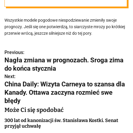
tygodnie
Wszystkie modele pogodowe niespodziewanie zmieniły swoje
prognozy. Jeśli się one potwierdzą, to siarczyste mrozy po krótkiej
przerwie wrócą, jeszcze silniejsze niż do tej pory.
Previous:
N
Nagła zmiana w prognozach. Sroga zima
a
do końca stycznia
w
Next:
China Daily: Wizyta Carneya to szansa dla
i
Kanady. Ottawa zaczyna rozmieć swe
g
błędy
a
Może Ci się spodobać
c
300 lat od kanonizacji św. Stanisława Kostki. Senat
przyjął uchwałę