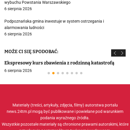
wybuchu Powstania Warszawskiego
6 sierpnia 2026
Podpoznańska gmina inwestuje w system ostrzegania i
alarmowania ludności
6 sierpnia 2026
MOŻE CI SIĘ SPODOBAĆ:
Ekspresowy kurs zbawienia z rodzinną katastrofą
6 sierpnia 2026
Materiały (treści, artykuły, zdjęcia, filmy) autorstwa portalu
news.24tm.pl mogą być publikowane i powielane pod warunkiem
podania wyraźnego źródła.
Wszystkie pozostałe materiały są chronione prawami autorskimi, które