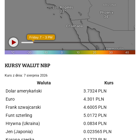
KURSY WALUT NBP
Kurs z dnia: 7 sierpnia 2026
Waluta
Kurs
Dolar amerykański
3.7324 PLN
Euro
4.301 PLN
Frank szwajcarski
4.6005 PLN
Funt szterling
5.0172 PLN
Hrywna (Ukraina)
0.0834 PLN
Jen (Japonia)
0.023565 PLN
Korona czeska
0.1773 PLN