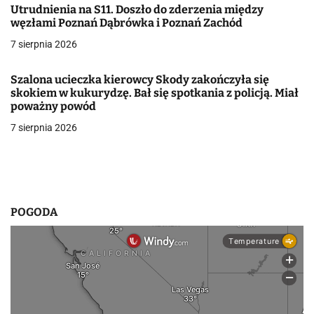
Utrudnienia na S11. Doszło do zderzenia między
w
węzłami Poznań Dąbrówka i Poznań Zachód
7 sierpnia 2026
p
i
Szalona ucieczka kierowcy Skody zakończyła się
skokiem w kukurydzę. Bał się spotkania z policją. Miał
s
poważny powód
u
7 sierpnia 2026
POGODA