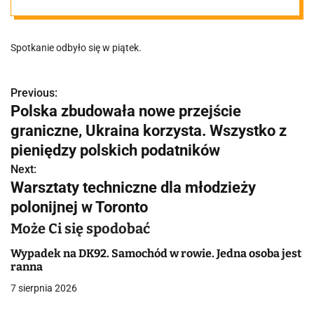
Dostał
Spotkanie odbyło się w piątek.
specjalną
koszulkę i piłkę
Previous:
N
Polska zbudowała nowe przejście
a
graniczne, Ukraina korzysta. Wszystko z
w
pieniędzy polskich podatników
Next:
i
Warsztaty techniczne dla młodzieży
g
polonijnej w Toronto
a
Może Ci się spodobać
c
Wypadek na DK92. Samochód w rowie. Jedna osoba jest
ranna
j
7 sierpnia 2026
a