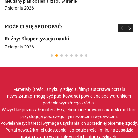
nieudany plan obalenia rządu w Iranie
7 sierpnia 2026
MOŻE CI SIĘ SPODOBAĆ:
Raźny: Ekspertyzacja nauki
7 sierpnia 2026
Materiały (treści, artykuły, zdjęcia, filmy) autorstwa portalu
news.24tm.pl mogą być publikowane i powielane pod warunkiem
podania wyraźnego źródła.
Wszystkie pozostałe materiały są chronione prawami autorskimi, które
przysługują poszczególnym twórcom i wydawcom.
Powielanie tych treści wymaga uzyskania ich uprzedniej pisemnej zgody.
Portal news.24tm.pl udostępnia i agreguje treści (m.in. na zasadzie
prawa cytatu) wyłącznie w celach informacyjnych.