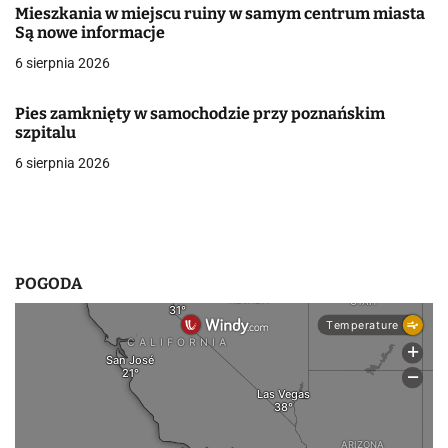
Mieszkania w miejscu ruiny w samym centrum miasta
w
Są nowe informacje
6 sierpnia 2026
p
i
Pies zamknięty w samochodzie przy poznańskim
szpitalu
s
6 sierpnia 2026
u
POGODA