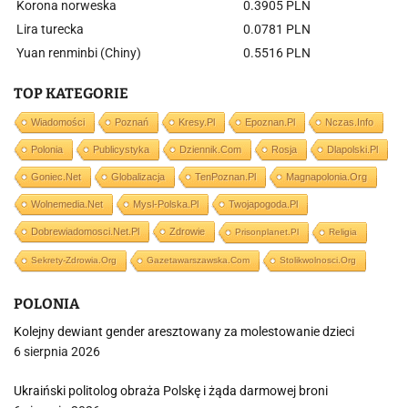
Korona norweska
0.3905 PLN
Lira turecka
0.0781 PLN
Yuan renminbi (Chiny)
0.5516 PLN
TOP KATEGORIE
Wiadomości
Poznań
Kresy.pl
Epoznan.pl
Nczas.info
Polonia
Publicystyka
Dziennik.com
Rosja
Dlapolski.pl
Goniec.net
Globalizacja
TenPoznan.pl
Magnapolonia.org
Wolnemedia.net
Mysl-Polska.pl
Twojapogoda.pl
Dobrewiadomosci.net.pl
Zdrowie
Prisonplanet.pl
Religia
Sekrety-Zdrowia.org
Gazetawarszawska.com
Stolikwolnosci.org
POLONIA
Kolejny dewiant gender aresztowany za molestowanie dzieci
6 sierpnia 2026
Ukraiński politolog obraża Polskę i żąda darmowej broni