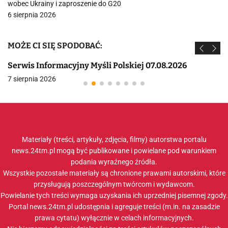
wobec Ukrainy i zaproszenie do G20
6 sierpnia 2026
MOŻE CI SIĘ SPODOBAĆ:
Serwis Informacyjny Myśli Polskiej 07.08.2026
7 sierpnia 2026
Materiały (treści, artykuły, zdjęcia, filmy) autorstwa portalu
news.24tm.pl mogą być publikowane i powielane pod warunkiem
podania wyraźnego źródła.
Wszystkie pozostałe materiały są chronione prawami autorskimi, które
przysługują poszczególnym twórcom i wydawcom.
Powielanie tych treści wymaga uzyskania ich uprzedniej pisemnej zgody.
Portal news.24tm.pl udostępnia i agreguje treści (m.in. na zasadzie
prawa cytatu) wyłącznie w celach informacyjnych.