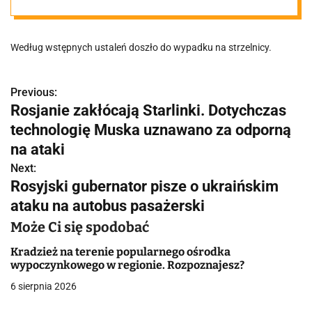
szpitala w
Według wstępnych ustaleń doszło do wypadku na strzelnicy.
regionie
Previous:
N
Rosjanie zakłócają Starlinki. Dotychczas
a
technologię Muska uznawano za odporną
w
na ataki
Next:
i
Rosyjski gubernator pisze o ukraińskim
g
ataku na autobus pasażerski
a
Może Ci się spodobać
c
Kradzież na terenie popularnego ośrodka
wypoczynkowego w regionie. Rozpoznajesz?
j
6 sierpnia 2026
a