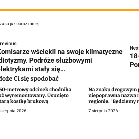
zasu już coraz mniej.
revious:
N
Next
Komisarze wściekli na swoje klimatyczne
18
a
idiotyzmy. Podróże służbowymi
Po
w
elektrykami stały się…
Może Ci się spodobać
60-metrowy odcinek chodnika
Na znaku drogowym p
g
uż wyremontowany. Usunięto
niepoprawna nazwa 
tarą kostkę brukową
regionie. "Będziemy 
a
zmieniać dowody?"
 sierpnia 2026
7 sierpnia 2026
c