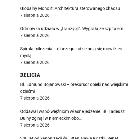
Globalny Monolit: Architektura sterowanego chaosu
7 sierpnia 2026
Odmówiła udziału w „tranzycji”. Wygrała ze szpitalem
7 sierpnia 2026
Spirala milczenia – dlaczego ludzie boją się mówić, co
myślą
7 sierpnia 2026
RELIGIA
Bł. Edmund Bojanowski – prekursor opieki nad wiejskimi
dziećmi
7 sierpnia 2026
Oddawał współwięźniom własne jedzenie. Bł. Tadeusz
Dulny zginął w niemieckim obo…
7 sierpnia 2026
300 lat od kanonizacji św. Stanisława Kostki. Senat