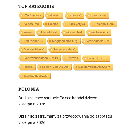
TOP KATEGORIE
Wiadomości
Poznań
Kresy.pl
Epoznan.pl
Nczas.info
Polonia
Publicystyka
Dziennik.com
i
Rosja
Dlapolski.pl
Goniec.net
Globalizacja
TenPoznan.pl
Magnapolonia.org
Wolnemedia.net
Mysl-Polska.pl
Twojapogoda.pl
Dobrewiadomosci.net.pl
Zdrowie
Prisonplanet.pl
Religia
Sekrety-Zdrowia.org
Gazetawarszawska.com
Stolikwolnosci.org
POLONIA
Bruksela chce narzucić Polsce handel dziećmi
7 sierpnia 2026
Ukrainiec zatrzymany za przygotowania do sabotażu
7 sierpnia 2026