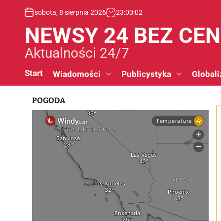
S
sobota, 8 sierpnia 2026
23
:
00
:
02
k
i
NEWSY 24 BEZ CE
p
t
Aktualności 24/7
o
c
Start
Wiadomości
Publicystyka
Globali
o
n
POGODA
t
e
n
t