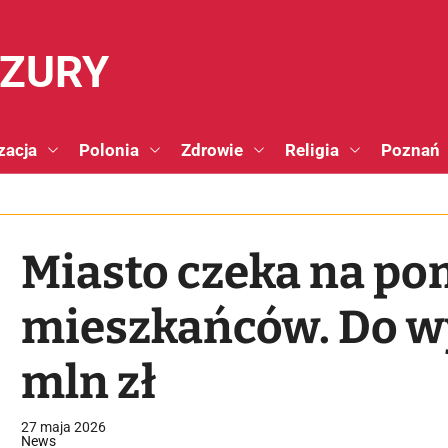
NZURY
zacja
Polonia
Zdrowie
Religia
Poznań
Miasto czeka na po
mieszkańców. Do wy
mln zł
27 maja 2026
News