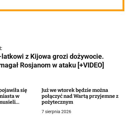
:
-latkowi z Kijowa grozi dożywocie.
magał Rosjanom w ataku [+VIDEO]
ojawiła się
Już we wtorek będzie można
miasta w
połączyć nad Wartą przyjemne z
musieli
pożytecznym
7 sierpnia 2026