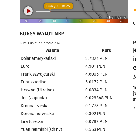
C
KURSY WALUT NBP
P
Kurs z dnia: 7 sierpnia 2026
Waluta
Kurs
Dolar amerykański
3.7324 PLN
Euro
4.301 PLN
Frank szwajcarski
4.6005 PLN
i
Funt szterling
5.0172 PLN
1
Hrywna (Ukraina)
0.0834 PLN
j
Jen (Japonia)
0.023565 PLN
s
Korona czeska
0.1773 PLN
7
Korona norweska
0.392 PLN
Lira turecka
0.0782 PLN
j
Yuan renminbi (Chiny)
0.553 PLN