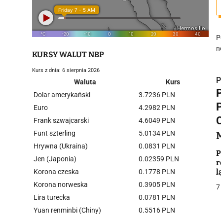
P
n
KURSY WALUT NBP
Kurs z dnia: 6 sierpnia 2026
P
Waluta
Kurs
Dolar amerykański
3.7236 PLN
Euro
4.2982 PLN
Frank szwajcarski
4.6049 PLN
Funt szterling
5.0134 PLN
i
Hrywna (Ukraina)
0.0831 PLN
P
Jen (Japonia)
0.02359 PLN
r
l
Korona czeska
0.1778 PLN
Korona norweska
0.3905 PLN
7
Lira turecka
0.0781 PLN
Yuan renminbi (Chiny)
0.5516 PLN
j