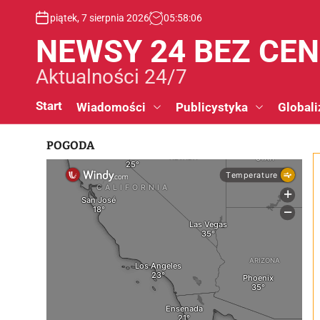
S
piątek, 7 sierpnia 2026
05
:
58
:
06
k
i
NEWSY 24 BEZ CE
p
t
Aktualności 24/7
o
c
Start
Wiadomości
Publicystyka
Globali
o
n
POGODA
t
e
n
t