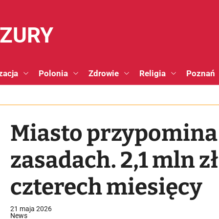
NZURY
zacja
Polonia
Zdrowie
Religia
Poznań
Miasto przypomina
zasadach. 2,1 mln zł
czterech miesięcy
21 maja 2026
News