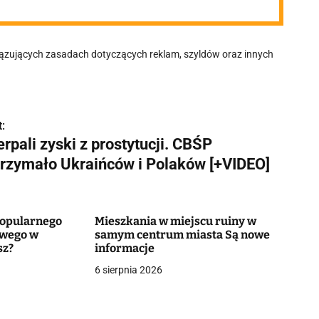
ązujących zasadach dotyczących reklam, szyldów oraz innych
:
rpali zyski z prostytucji. CBŚP
trzymało Ukraińców i Polaków [+VIDEO]
popularnego
Mieszkania w miejscu ruiny w
owego w
samym centrum miasta Są nowe
sz?
informacje
6 sierpnia 2026