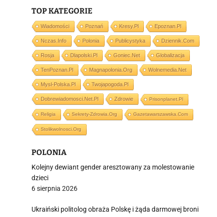
TOP KATEGORIE
Wiadomości
Poznań
Kresy.pl
Epoznan.pl
Nczas.info
Polonia
Publicystyka
Dziennik.com
Rosja
Dlapolski.pl
Goniec.net
Globalizacja
i
TenPoznan.pl
Magnapolonia.org
Wolnemedia.net
Mysl-Polska.pl
Twojapogoda.pl
Dobrewiadomosci.net.pl
Zdrowie
Prisonplanet.pl
Religia
Sekrety-Zdrowia.org
Gazetawarszawska.com
Stolikwolnosci.org
POLONIA
Kolejny dewiant gender aresztowany za molestowanie
dzieci
6 sierpnia 2026
Ukraiński politolog obraża Polskę i żąda darmowej broni