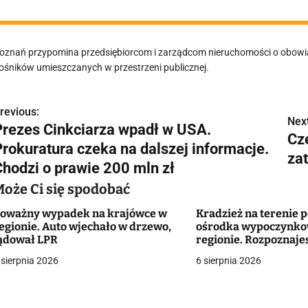
oznań przypomina przedsiębiorcom i zarządcom nieruchomości o obowi
ośników umieszczanych w przestrzeni publicznej.
revious:
N
Next
Prezes Cinkciarza wpadł w USA.
Cze
a
Prokuratura czeka na dalszej informacje.
za
w
Chodzi o prawie 200 mln zł
Może Ci się spodobać
oważny wypadek na krajówce w
Kradzież na terenie 
g
egionie. Auto wjechało w drzewo,
ośrodka wypoczynk
ądował LPR
regionie. Rozpoznaje
a
 sierpnia 2026
6 sierpnia 2026
c