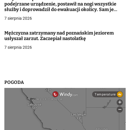
podejrzane urządzenie, postawił na nogi wszystkie
w
służby i doprowadził do ewakuacji okolicy. Sam je
podrzucił. Jest więcej informacji
7 sierpnia 2026
p
i
Mężczyzna zatrzymany nad poznańskim jeziorem
usłyszał zarzut. Zaczepiał nastolatkę
s
7 sierpnia 2026
u
POGODA