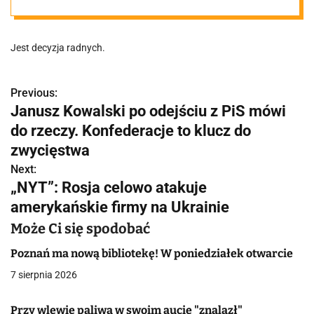
Jest decyzja radnych.
Previous:
N
Janusz Kowalski po odejściu z PiS mówi
a
do rzeczy. Konfederacje to klucz do
w
zwycięstwa
Next:
i
„NYT”: Rosja celowo atakuje
g
amerykańskie firmy na Ukrainie
a
Może Ci się spodobać
c
Poznań ma nową bibliotekę! W poniedziałek otwarcie
7 sierpnia 2026
j
a
Przy wlewie paliwa w swoim aucie "znalazł"