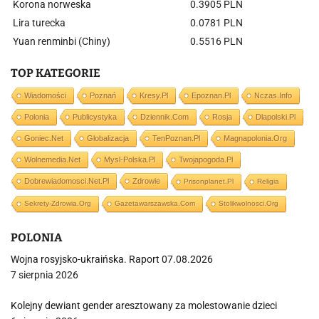
Korona norweska
0.3905 PLN
Lira turecka
0.0781 PLN
Yuan renminbi (Chiny)
0.5516 PLN
TOP KATEGORIE
Wiadomości
Poznań
Kresy.pl
Epoznan.pl
Nczas.info
Polonia
Publicystyka
Dziennik.com
Rosja
Dlapolski.pl
Goniec.net
Globalizacja
TenPoznan.pl
Magnapolonia.org
Wolnemedia.net
Mysl-Polska.pl
Twojapogoda.pl
Dobrewiadomosci.net.pl
Zdrowie
Prisonplanet.pl
Religia
Sekrety-Zdrowia.org
Gazetawarszawska.com
Stolikwolnosci.org
POLONIA
Wojna rosyjsko-ukraińska. Raport 07.08.2026
7 sierpnia 2026
Kolejny dewiant gender aresztowany za molestowanie dzieci