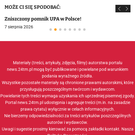
MOŻE CI SIĘ SPODOBAĆ:
Zniszczony pomnik UPA w Polsce!
7 sierpnia 2026
Materiały (treści, artykuły, zdjęcia, filmy) autorstwa portalu
news.24tm.pl mogą być publikowane i powielane pod warunkiem
podania wyraźnego źródła.
Wszystkie pozostałe materiały są chronione prawami autorskimi, które
przysługują poszczególnym twórcom i wydawcom.
Powielanie tych treści wymaga uzyskania ich uprzedniej pisemnej zgody.
Portal news.24tm.pl udostępnia i agreguje treści (m.in. na zasadzie
prawa cytatu) wyłącznie w celach informacyjnych.
Nie bierzemy odpowiedzialności za treści artykułów poszczególnych
autorów i wydawców.
Uwagi i sugestie prosimy kierować za pomocą zakładki
kontakt
. Nasza