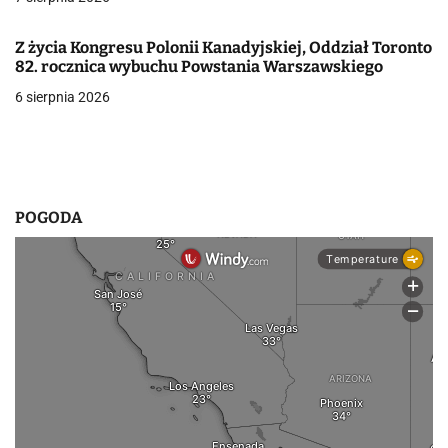
w
Z życia Kongresu Polonii Kanadyjskiej, Oddział Toronto
p
82. rocznica wybuchu Powstania Warszawskiego
6 sierpnia 2026
i
s
u
POGODA