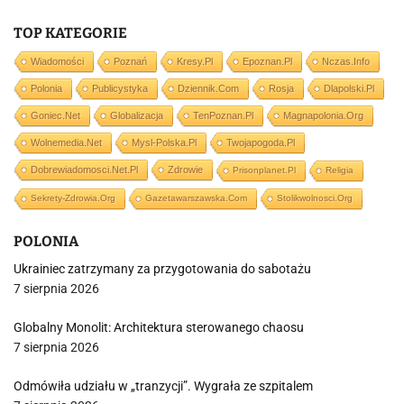
TOP KATEGORIE
Wiadomości
Poznań
Kresy.pl
Epoznan.pl
Nczas.info
Polonia
Publicystyka
Dziennik.com
Rosja
Dlapolski.pl
Goniec.net
Globalizacja
TenPoznan.pl
Magnapolonia.org
Wolnemedia.net
Mysl-Polska.pl
Twojapogoda.pl
Dobrewiadomosci.net.pl
Zdrowie
Prisonplanet.pl
Religia
Sekrety-Zdrowia.org
Gazetawarszawska.com
Stolikwolnosci.org
POLONIA
Ukrainiec zatrzymany za przygotowania do sabotażu
7 sierpnia 2026
Globalny Monolit: Architektura sterowanego chaosu
7 sierpnia 2026
Odmówiła udziału w „tranzycji”. Wygrała ze szpitalem