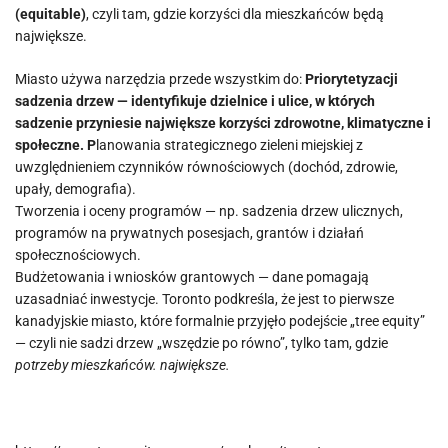
(equitable)
, czyli tam, gdzie korzyści dla mieszkańców będą
największe.
Miasto używa narzędzia przede wszystkim do:
Priorytetyzacji
sadzenia drzew — identyfikuje dzielnice i ulice, w których
sadzenie przyniesie największe korzyści zdrowotne, klimatyczne i
społeczne. P
lanowania strategicznego zieleni miejskiej z
uwzględnieniem czynników równościowych (dochód, zdrowie,
upały, demografia).
Tworzenia i oceny programów — np. sadzenia drzew ulicznych,
programów na prywatnych posesjach, grantów i działań
społecznościowych.
Budżetowania i wniosków grantowych — dane pomagają
uzasadniać inwestycje. Toronto podkreśla, że jest to pierwsze
kanadyjskie miasto, które formalnie przyjęło podejście „tree equity”
— czyli nie sadzi drzew „wszędzie po równo”, tylko tam, gdzie
potrzeby mieszkańców. największe.