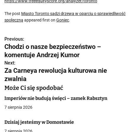
https://www.treeequityscore.org/analyzer/toronto
The post
Miasto Toronto sadzi drzewa w oparciu o sprawiedliwość
społeczną
appeared first on
Goniec
.
Previous:
N
Chodzi o nasze bezpieczeństwo –
a
komentuje Andrzej Kumor
w
Next:
Za Carneya rewolucja kulturowa nie
i
zwalnia
g
Może Ci się spodobać
a
Imperiów nie budują święci – zamek Rabsztyn
c
7 sierpnia 2026
j
Dzisiaj jesteśmy w Domostawie
a
7 sierpnia 2026