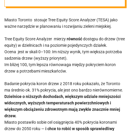
społeczną
Miasto Toronto stosuje Tree Equity Score Analyzer (TESA) jako
ważne narzędzie w planowaniu i rozwijaniu zieleni miejskiej.
Tree Equity Score Analyzer mierzy
równość
dostępu do drzew (tree
equity) w dzielnicach i na poziomie pojedynczych działek.
Ocena jest w skali 0–100: Im niższy wynik, tym większa potrzeba
sadzenia drzew (wyższy priorytet).
Im bliżej 100, tym lepsza równowaga między pokryciem koron
drzew a potrzebami mieszkańców.
Badanie pokrycia koron drzew z 2018 roku pokazało, że Toronto
ma średnio ok. 31% pokrycia, ale jest ono bardzo nierównomierne.
Dzielnice o niższych dochodach, większym udziale mniejszości
widocznych, wyższych temperaturach powierzchniowych i
większym obciążeniu zdrowotnym mają zwykle znacznie mniej
drzew.
Miasto postawiło sobie cel osiągnięcia 40% pokrycia koronami
drzew do 2050 roku —
i chce to robić w sposób sprawiedliwy