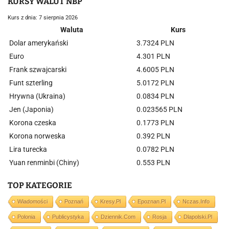
KURSY WALUT NBP
Kurs z dnia: 7 sierpnia 2026
Waluta
Kurs
Dolar amerykański
3.7324 PLN
Euro
4.301 PLN
Frank szwajcarski
4.6005 PLN
Funt szterling
5.0172 PLN
Hrywna (Ukraina)
0.0834 PLN
Jen (Japonia)
0.023565 PLN
Korona czeska
0.1773 PLN
Korona norweska
0.392 PLN
Lira turecka
0.0782 PLN
Yuan renminbi (Chiny)
0.553 PLN
TOP KATEGORIE
Wiadomości
Poznań
Kresy.pl
Epoznan.pl
Nczas.info
Polonia
Publicystyka
Dziennik.com
Rosja
Dlapolski.pl