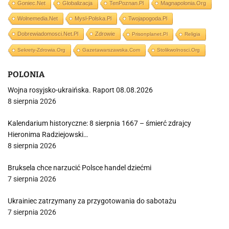
Goniec.net
Globalizacja
TenPoznan.pl
Magnapolonia.org
Wolnemedia.net
Mysl-Polska.pl
Twojapogoda.pl
Dobrewiadomosci.net.pl
Zdrowie
Prisonplanet.pl
Religia
Sekrety-Zdrowia.org
Gazetawarszawska.com
Stolikwolnosci.org
POLONIA
Wojna rosyjsko-ukraińska. Raport 08.08.2026
8 sierpnia 2026
Kalendarium historyczne: 8 sierpnia 1667 – śmierć zdrajcy
Hieronima Radziejowski…
8 sierpnia 2026
Bruksela chce narzucić Polsce handel dziećmi
7 sierpnia 2026
Ukrainiec zatrzymany za przygotowania do sabotażu
7 sierpnia 2026