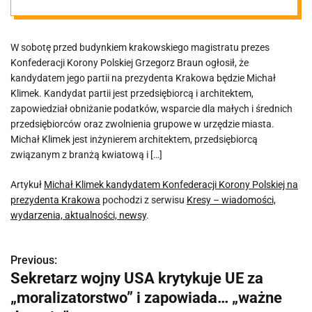
na prezydenta
W sobotę przed budynkiem krakowskiego magistratu prezes
Krakowa
Konfederacji Korony Polskiej Grzegorz Braun ogłosił, że
kandydatem jego partii na prezydenta Krakowa będzie Michał
Klimek. Kandydat partii jest przedsiębiorcą i architektem,
zapowiedział obniżanie podatków, wsparcie dla małych i średnich
przedsiębiorców oraz zwolnienia grupowe w urzędzie miasta.
Michał Klimek jest inżynierem architektem, przedsiębiorcą
związanym z branżą kwiatową i […]
Artykuł
Michał Klimek kandydatem Konfederacji Korony Polskiej na
prezydenta Krakowa
pochodzi z serwisu
Kresy – wiadomości,
wydarzenia, aktualności, newsy
.
Previous:
N
Sekretarz wojny USA krytykuje UE za
a
„moralizatorstwo” i zapowiada… „ważne