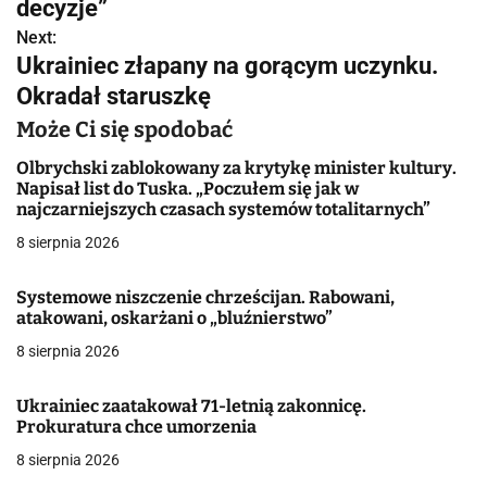
w
decyzje”
Next:
i
Ukrainiec złapany na gorącym uczynku.
g
Okradał staruszkę
a
Może Ci się spodobać
c
Olbrychski zablokowany za krytykę minister kultury.
Napisał list do Tuska. „Poczułem się jak w
j
najczarniejszych czasach systemów totalitarnych”
8 sierpnia 2026
a
w
Systemowe niszczenie chrześcijan. Rabowani,
atakowani, oskarżani o „bluźnierstwo”
p
8 sierpnia 2026
i
Ukrainiec zaatakował 71-letnią zakonnicę.
s
Prokuratura chce umorzenia
u
8 sierpnia 2026