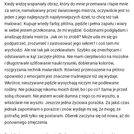
Kiedy widzę wspaniały obraz, który do mnie przemawia i łapie mnie
za serce, namalowany przez światowego mistrza, oczywiście jest to
jeden z jego najlepszych najsłynniejszych dzieł, to chcę też tak
malować. Kupuje wtedy farby, płótna, pędzle i pełna zapału i wiary
w siebie jestem przekonana, że mi wyjdzie. Godzinami podglądam i
analizuję działa mistrza. Jak on to zrobił? Może uda mi się go
podpatrzeć, zrozumieć I zastosować jego sekret? I coś tam mi
wychodzi. Ale nie tak jak oczekiwałam. Szybko się zniechęcam i
odstawiam w kąt zaczęte płótna. Nie mam cierpliwości na mozolne
i długotrwałe szlifowanie nauki rysunki, dobierania kolorów,
rozgryzania technik malarskich. Również przenoszenie na płótno
opowieści z emocjami jest znacznie trudniejsze niż się wydaje.
Wkrótce, nieużywane pędzle wysychają niczym nie podlewane
rośliny. Nie pokazuję nikomu moich dzieł, bo i po co? Sama je przed
sobą chowam. Nie jestem wcale dumna z tego co mi wyszło, a
właściwie nie wyszło. Jeszcze jedna życiowa porażka. Za jakiś czas
jednak zapominam o porażce i znów wydaje mi się, że mogę, że
potrafię, jeśli tylko się postaram. Oberek zaczyna się od nowa, aż do
ponownego zmęczenia.