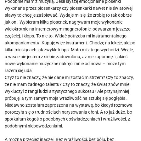
Podobnie mam z muzyką. Jeśli słyszę emocjonalne piosenki
wykonane przez piosenkarzy czy piosenkarki nawet nie światowej
sławy to chcę je zaśpiewać. Wydaje mi się, że zrobię to tak dobrze
jak oni. Wybieram kilka piosenek, nagrywam moje wykonanie
wielokrotnie na internetowym magnetofonie, odtwarzam jeszcze
częściej, i klops. To nie to. Widać potrzeba mi instrumentalnego
akompaniamentu. Kupuję więc instrument. Chodzę na lekcje, ale po
kilku miesiącach jak zwykle klops. Mało mi z tego wychodzi. Wcale,
a wcale nie jestem z siebie zadowolona, aż nie zapomnę, i jakieś
nowe wykonanie muzyczne nakręci mnie od nowa – może tym
razem się uda
Czyż to nie znaczy, że nie dane mi zostać mistrzem? Czy to znaczy,
że nie mam żadnego talentu? Czy to znaczy, że świat znów mnie
wykluczył z rangi ludzi artystycznego sukcesu? Ale przynajmniej
próbuję, a tym samym moja wrażliwość na sztukę się pogłębia.
Niedawno zostałam zaproszona na wystawę, bo kiedyś rozmowa
potoczyła się o trudnościach narysowania dłoni. A to już dużo, bo
spotkałam kogoś o podobnych doświadczeniach i wrażliwości, z
podobnymi niepowodzeniami.
A można przecież inaczej. Bez wrażliwości, bez bólu, bez