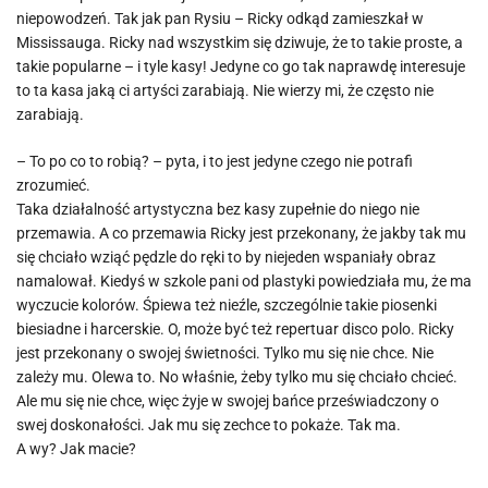
niepowodzeń. Tak jak pan Rysiu – Ricky odkąd zamieszkał w
Mississauga. Ricky nad wszystkim się dziwuje, że to takie proste, a
takie popularne – i tyle kasy! Jedyne co go tak naprawdę interesuje
to ta kasa jaką ci artyści zarabiają. Nie wierzy mi, że często nie
zarabiają.
– To po co to robią? – pyta, i to jest jedyne czego nie potrafi
zrozumieć.
Taka działalność artystyczna bez kasy zupełnie do niego nie
przemawia. A co przemawia Ricky jest przekonany, że jakby tak mu
się chciało wziąć pędzle do ręki to by niejeden wspaniały obraz
namalował. Kiedyś w szkole pani od plastyki powiedziała mu, że ma
wyczucie kolorów. Śpiewa też nieźle, szczególnie takie piosenki
biesiadne i harcerskie. O, może być też repertuar disco polo. Ricky
jest przekonany o swojej świetności. Tylko mu się nie chce. Nie
zależy mu. Olewa to. No właśnie, żeby tylko mu się chciało chcieć.
Ale mu się nie chce, więc żyje w swojej bańce przeświadczony o
swej doskonałości. Jak mu się zechce to pokaże. Tak ma.
A wy? Jak macie?