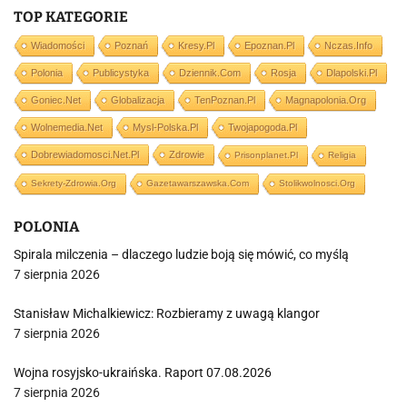
TOP KATEGORIE
Wiadomości
Poznań
Kresy.pl
Epoznan.pl
Nczas.info
Polonia
Publicystyka
Dziennik.com
Rosja
Dlapolski.pl
Goniec.net
Globalizacja
TenPoznan.pl
Magnapolonia.org
Wolnemedia.net
Mysl-Polska.pl
Twojapogoda.pl
Dobrewiadomosci.net.pl
Zdrowie
Prisonplanet.pl
Religia
Sekrety-Zdrowia.org
Gazetawarszawska.com
Stolikwolnosci.org
POLONIA
Spirala milczenia – dlaczego ludzie boją się mówić, co myślą
7 sierpnia 2026
Stanisław Michalkiewicz: Rozbieramy z uwagą klangor
7 sierpnia 2026
Wojna rosyjsko-ukraińska. Raport 07.08.2026
7 sierpnia 2026