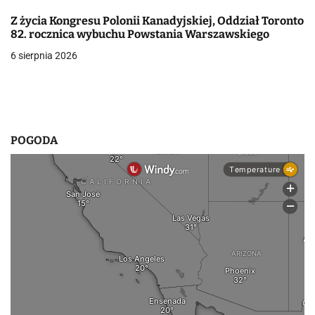
w
Z życia Kongresu Polonii Kanadyjskiej, Oddział Toronto
p
82. rocznica wybuchu Powstania Warszawskiego
6 sierpnia 2026
i
s
u
POGODA