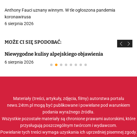
Anthony Fauci uznany winnym. W tle ogłoszona pandemia
koronawirusa
6 sierpnia 2026
MOŻE CI SIĘ SPODOBAĆ:
Niewygodne kulisy alpejskiego objawienia
6 sierpnia 2026
Materiały (treści, artykuły, zdjęcia, filmy) autorstwa portalu
news.24tm.pl mogą być publikowane i powielane pod warunkiem
podania wyraźnego źródła.
Wszystkie pozostałe materiały są chronione prawami autorskimi, które
przysługują poszczególnym twórcom i wydawcom.
Powielanie tych treści wymaga uzyskania ich uprzedniej pisemnej zgody.