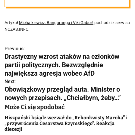
Artykuł
Michalkiewicz: Bangaranga i Viki Gabor!
pochodzi z serwisu
NCZAS.INFO
.
Previous:
N
Drastyczny wzrost ataków na członków
a
partii politycznych. Bezwzględnie
w
największa agresja wobec AfD
Next:
i
Obowiązkowy przegląd auta. Minister o
g
nowych przepisach. „Chciałbym, żeby…”
a
Może Ci się spodobać
c
Hiszpański ksiądz wezwał do „Rekonkwisty Maroka” i
„przywrócenia Cesarstwa Rzymskiego”. Reakcja
j
diecezji