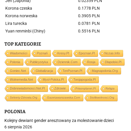
Jen (Japonia)
0.02359 PLN
Korona czeska
0.1778 PLN
Korona norweska
0.3905 PLN
Lira turecka
0.0781 PLN
Yuan renminbi (Chiny)
0.5516 PLN
TOP KATEGORIE
Wiadomości
Poznań
Kresy.pl
Epoznan.pl
Nczas.info
Polonia
Publicystyka
Dziennik.com
Rosja
Dlapolski.pl
Goniec.net
Globalizacja
TenPoznan.pl
Magnapolonia.org
Wolnemedia.net
Mysl-Polska.pl
Twojapogoda.pl
Dobrewiadomosci.net.pl
Zdrowie
Prisonplanet.pl
Religia
Sekrety-Zdrowia.org
Gazetawarszawska.com
Stolikwolnosci.org
POLONIA
Kolejny dewiant gender aresztowany za molestowanie dzieci
6 sierpnia 2026