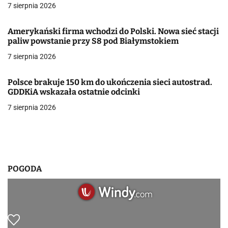
7 sierpnia 2026
a
w
Amerykański firma wchodzi do Polski. Nowa sieć stacji
paliw powstanie przy S8 pod Białymstokiem
p
7 sierpnia 2026
i
Polsce brakuje 150 km do ukończenia sieci autostrad.
s
GDDKiA wskazała ostatnie odcinki
u
7 sierpnia 2026
POGODA