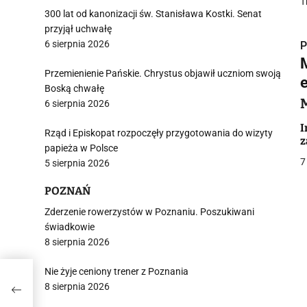
T
300 lat od kanonizacji św. Stanisława Kostki. Senat
przyjął uchwałę
6 sierpnia 2026
P
Przemienienie Pańskie. Chrystus objawił uczniom swoją
Boską chwałę
6 sierpnia 2026
i
I
Rząd i Episkopat rozpoczęły przygotowania do wizyty
z
papieża w Polsce
7
5 sierpnia 2026
POZNAŃ
Zderzenie rowerzystów w Poznaniu. Poszukiwani
świadkowie
j
8 sierpnia 2026
Nie żyje ceniony trener z Poznania
e
8 sierpnia 2026