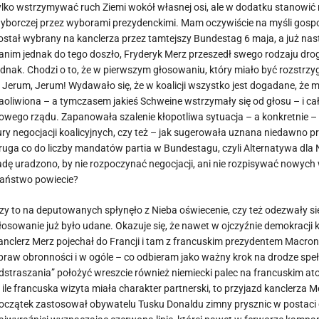
ylko wstrzymywać ruch Ziemi wokół własnej osi, ale w dodatku stanowić
yborczej przez wyborami prezydenckimi. Mam oczywiście na myśli gospo
ostał wybrany na kanclerza przez tamtejszy Bundestag 6 maja, a już nast
anim jednak do tego doszło, Fryderyk Merz przeszedł swego rodzaju dr
ednak. Chodzi o to, że w pierwszym głosowaniu, który miało być rozstr
 Jerum, Jerum! Wydawało się, że w koalicji wszystko jest dogadane, ż
aoliwiona – a tymczasem jakieś Schweine wstrzymały się od głosu – i cały
owego rządu. Zapanowała szalenie kłopotliwa sytuacja – a konkretnie – co
ury negocjacji koalicyjnych, czy też – jak sugerowała uznana niedawno 
ruga co do liczby mandatów partia w Bundestagu, czyli Alternatywa dla 
adę uradzono, by nie rozpoczynać negocjacji, ani nie rozpisywać nowych
aństwo powiecie?
zy to na deputowanych spłynęło z Nieba oświecenie, czy też odezwały si
łosowanie już było udane. Okazuje się, że nawet w ojczyźnie demokracji 
anclerz Merz pojechał do Francji i tam z francuskim prezydentem Macro
praw obronności i w ogóle – co odbieram jako ważny krok na drodze spe
dstraszania” położyć wreszcie również niemiecki palec na francuskim 
 ile francuska wizyta miała charakter partnerski, to przyjazd kanclerza
oczątek zastosował obywatelu Tusku Donaldu zimny prysznic w postaci dek