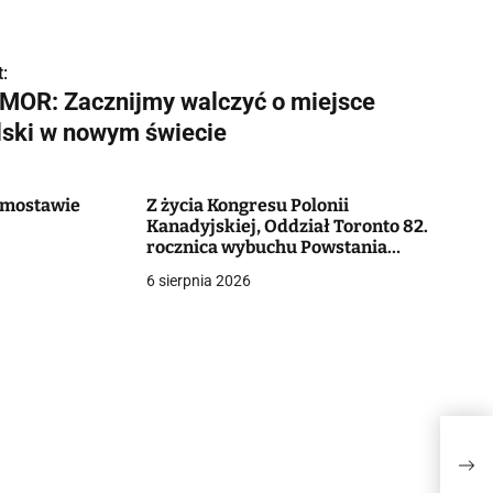
:
MOR: Zacznijmy walczyć o miejsce
lski w nowym świecie
Domostawie
Z życia Kongresu Polonii
Kanadyjskiej, Oddział Toronto 82.
rocznica wybuchu Powstania
Warszawskiego
6 sierpnia 2026
KUMO
now