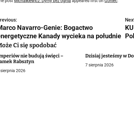
he post
Michalkiewicz: Dymy bez ognia
appeared first on
Goniec
.
revious:
Next
N
Marco Navarro-Genie: Bogactwo
KU
a
energetyczne Kanady wycieka na południe
Po
w
Może Ci się spodobać
mperiów nie budują święci –
Dzisiaj jesteśmy w 
amek Rabsztyn
7 sierpnia 2026
g
 sierpnia 2026
a
c
a
w