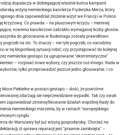
 rodzaj dopalacza w dobiegającej właśnie końca kampanii
darską wizytę niemieckiego kanclerza Fryderyka Merza, który
ępnego dnia zapowiedział złożenie wizyt we Francji i w Polsce.
ogę krzyżową. Co prawda – na pluszowym krzyżu – niemniej
zygające, nowemu kanclerzowi zabrakło wymaganej liczby głosów.
e maszynka do głosowania w Budestagu została prawidłowo
 pogrzeb na nic. To znaczy – nie tyle pogrzeb, co narodziny
 w tej kłopotliwej sytuacji robić; czy przystępować do kolejnej
przez niemieckie gestapo za ugrupowanie “ekstremistyczne”
Niemiec – rozpisać nowe wybory, czy jeszcze coś innego. Rada w
 wyborów, tylko przeprowadzić jeszcze jedno głosowanie. I co
ę Moce Piekielne w postaci gestapo – dość, że powtórne
kierowanej zdarzają sie nieprzewidziane wypadki. Tak czy owak
nem zapowiedział zintensyfikowanie działań wspólnej Rady do
łnienia niemieckiego marzenia, by w ramach “europejskiego
atomowym cynglu.
 Merza do Warszawy był już wizytą gospodarską. Chociaż na
laracji, iż sprawa reparacji jest “prawnie zamknięta” –