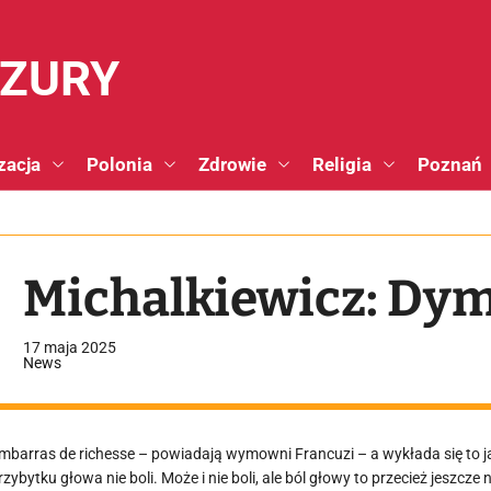
NZURY
zacja
Polonia
Zdrowie
Religia
Poznań
Michalkiewicz: Dym
17 maja 2025
News
mbarras de richesse – powiadają wymowni Francuzi – a wykłada się to jak
rzybytku głowa nie boli. Może i nie boli, ale ból głowy to przecież jeszc