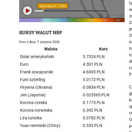
t
w
z
Z
j
KURSY WALUT NBP
O
n
Kurs z dnia: 7 sierpnia 2026
n
Waluta
Kurs
t
Dolar amerykański
3.7324 PLN
d
Euro
4.301 PLN
r
Frank szwajcarski
4.6005 PLN
P
Funt szterling
5.0172 PLN
C
Hrywna (Ukraina)
0.0834 PLN
g
Jen (Japonia)
0.023565 PLN
k
Korona czeska
0.1773 PLN
s
Korona norweska
0.392 PLN
o
Lira turecka
0.0782 PLN
O
Yuan renminbi (Chiny)
0.553 PLN
p