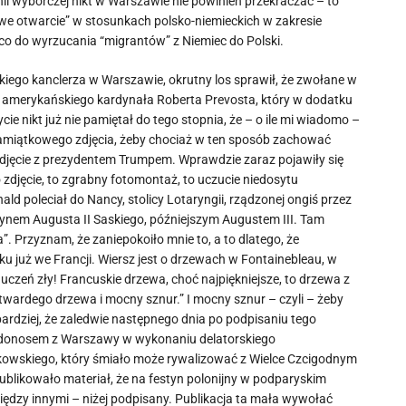
ii wyborczej nikt w Warszawie nie powinien przekraczać – to
nowe otwarcie” w stosunkach polsko-niemieckich w zakresie
 co do wyrzucania “migrantów” z Niemiec do Polski.
eckiego kanclerza w Warszawie, okrutny los sprawił, że zwołane w
 amerykańskiego kardynała Roberta Prevosta, który w dodatku
ie nikt już nie pamiętał do tego stopnia, że – o ile mi wiadomo –
pamiątkowego zdjęcia, żeby chociaż w ten sposób zachować
zdjęcie z prezydentem Trumpem. Wprawdzie zaraz pojawiły się
o zdjęcie, to zgrabny fotomontaż, to uczucie niedosytu
ld poleciał do Nancy, stolicy Lotaryngii, rządzonej ongiś przez
 synem Augusta II Saskiego, późniejszym Augustem III. Tam
. Przyznam, że zaniepokoiło mnie to, a to dlatego, że
 już we Francji. Wiersz jest o drzewach w Fontainebleau, w
 uczeń zły! Francuskie drzewa, choć najpiękniejsze, to drzewa z
twardego drzewa i mocny sznur.” I mocny sznur – czyli – żeby
ardziej, że zaledwie następnego dnia po podpisaniu tego
ne donosem z Warszawy w wykonaniu delatorskiego
nkowskiego, który śmiało może rywalizować z Wielce Czcigodnym
blikowało materiał, że na festyn polonijny w podparyskim
ędzy innymi – niżej podpisany. Publikacja ta mała wywołać