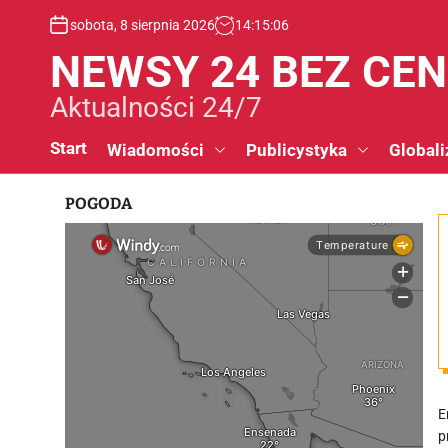
S
sobota, 8 sierpnia 2026
14
:
15
:
07
k
i
NEWSY 24 BEZ CE
p
t
Aktualności 24/7
o
c
Start
Wiadomości
Publicystyka
Globali
o
n
POGODA
t
e
n
t
E
p