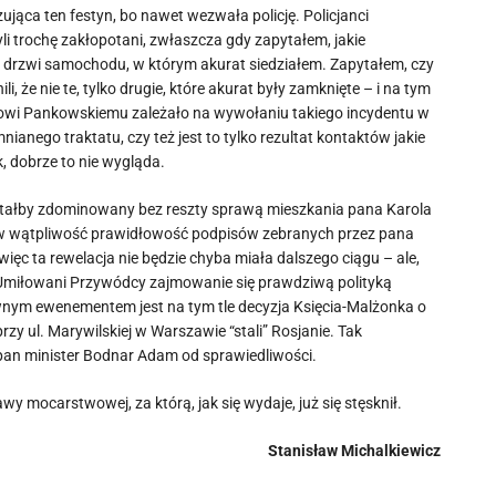
jąca ten festyn, bo nawet wezwała policję. Policjanci
yli trochę zakłopotani, zwłaszcza gdy zapytałem, jakie
 drzwi samochodu, w którym akurat siedziałem. Zapytałem, czy
 że nie te, tylko drugie, które akurat były zamknięte – i na tym
ałowi Pankowskiemu zależało na wywołaniu takiego incydentu w
anego traktatu, czy też jest to tylko rezultat kontaktów jakie
, dobrze to nie wygląda.
tałby zdominowany bez reszty sprawą mieszkania pana Karola
ca w wątpliwość prawidłowość podpisów zebranych przez pana
ęc ta rewelacja nie będzie chyba miała dalszego ciągu – ale,
i Umiłowani Przywódcy zajmowanie się prawdziwą polityką
wnym ewenementem jest na tym tle decyzja Księcia-Malżonka o
zy ul. Marywilskiej w Warszawie “stali” Rosjanie. Tak
pan minister Bodnar Adam od sprawiedliwości.
mocarstwowej, za którą, jak się wydaje, już się stęsknił.
Stanisław Michalkiewicz