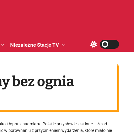
Niezależne Stacje TV
S
w
i
t
c
h
y bez ognia
c
o
l
o
r
m
o
d
e
o kłopot z nadmiaru. Polskie przysłowie jest inne – że od
ze nic w porównaniu z przyćmieniem wydarzenia, które miało nie