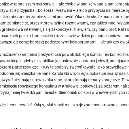
anikę w tamtejszym merostwie – ale chyba w panikę wpadła pani organizu
czywiście przyjechali, bo zostali wezwani – ale po przybyciu na miejsce b
onkretnie zarzuty zamierzają mi postawić. Okazało się, że mam zamknąć
am zamknąć te, przez które właśnie rozmawiamy, czy jakieś inne. Wyjaśnili,
a groteskowa interwencja się zakończyła. Nie wiem, czy panu prof. Raf
tosunkach polsko-francuskich i to zaledwie w dzień po podpisaniu wspomni
awiązuje z coraz bardziej podejrzanymi kolaborantami – ale tak czy owak
ymczasem kampania prezydencka powoli dobiega końca. Ten koniec zos
awrockiego, gdyby nie publikacja dosłownie z ostatniej chwili, podają
oktora Bartoszewicza. PKW te podpisy zweryfikowała, jako prawidłowe, wi
odobnie jak mieszkanie pana Karola Nawrockiego, pokazuje ona, iż nas
ajwyraźniej mają surowo zakazane, skoro forsują tematy zastępcze. Pe
amknięciu rosyjskiego konsulatu w Krakowie, ponieważ za pożarem hali pr
rzynajmniej twierdzi pan minister Siemoniak od spraw wewwnętrznych i 
zięki temu również Książę-Małżonek ma okazję zademonstrowania postawy 