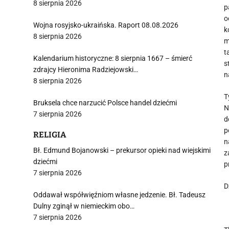
8 sierpnia 2026
p
o
Wojna rosyjsko-ukraińska. Raport 08.08.2026
k
8 sierpnia 2026
m
t
Kalendarium historyczne: 8 sierpnia 1667 – śmierć
s
zdrajcy Hieronima Radziejowski…
n
8 sierpnia 2026
T
Bruksela chce narzucić Polsce handel dziećmi
N
7 sierpnia 2026
d
p
RELIGIA
n
Bł. Edmund Bojanowski – prekursor opieki nad wiejskimi
z
dziećmi
p
7 sierpnia 2026
D
Oddawał współwięźniom własne jedzenie. Bł. Tadeusz
Dulny zginął w niemieckim obo…
7 sierpnia 2026