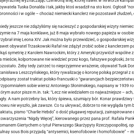
ajwyraźniej wyznaczając czerwoną linię, której nawet w ferworze kampan
bywatela Tuska Donalda i tak, jakby ktoś wsadził na sto koni. Ogłosił “
bronności i w ogóle – chociaż niemiecki kanclerz nie pozostawił złudzeń,
 kiedy jeszcze nie zdążyliśmy się nacieszyć z gospodarskiej wizyty niemi
zymie na 7 maja konklawe, już 8 maja wybrało nowego papieża w osobie
rzybrał imię Leona XIV. Jak można było przewidzieć, o gospodarskiej wizyc
awet obywatel Trzaskowski Rafał nie zdążył zrobić sobie z kanclerzem 
akąś symetrię z Karolem Nawrockim, który z Ameryki przywiózł wspólne 
a mieście, kolportowane nie wiedzieć przez kogo, fałszywe pogłoski, że t
ozostało. Żeby tedy zatrzeć to nieprzyjemne wrażenie, obywatel Tusk Dona
tanisława Leszczyńskiego, który rywalizację o koronę polską przegrał z
odpisany został traktat polsko-francuski o “gwarancjach bezpieczeństwa”
rzypomniałem sobie wiersz Antoniego Słonimskiego, napisany w 1939 roku
tórym autor pisze m.in. tak: “Lecz nie wiedziałem co najważniejsze – ach,
gły. A nam potrzebny las, który śpiewa, szumiący bór. Konar prawdziwy 
nowu nie wyszło, jak zawsze. Co tu ukrywać, dobrze to nie wygląda tym b
raktatu, pismo “Charlie Hebdo” o dość plugawej reputacji, zainspirowa
towarzyszenia “Nigdy Więcej”, kierowanego przez pana prof. Rafała Pa
omanem Giertychem o tytuł Pierwszego Skarżypyty Rzeczypospolitej, opu
ulnay sous Bois przyjadą “antysemici, ksenofobowie i homofobowie” – mi