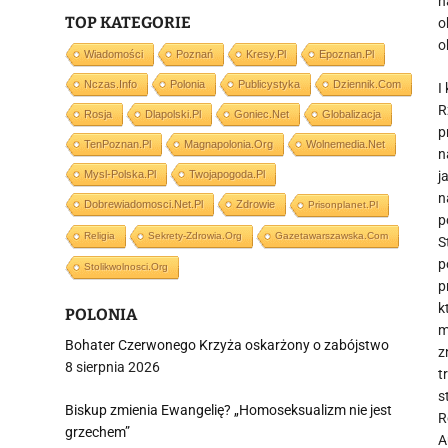
n
TOP KATEGORIE
o
o
Wiadomości
Poznań
Kresy.pl
Epoznan.pl
Nczas.info
Polonia
Publicystyka
Dziennik.com
I
R
Rosja
Dlapolski.pl
Goniec.net
Globalizacja
p
TenPoznan.pl
Magnapolonia.org
Wolnemedia.net
n
Mysl-Polska.pl
Twojapogoda.pl
j
n
Dobrewiadomosci.net.pl
Zdrowie
Prisonplanet.pl
p
Religia
Sekrety-Zdrowia.org
Gazetawarszawska.com
S
p
Stolikwolnosci.org
p
k
POLONIA
m
Bohater Czerwonego Krzyża oskarżony o zabójstwo
z
8 sierpnia 2026
t
s
Biskup zmienia Ewangelię? „Homoseksualizm nie jest
R
grzechem”
A