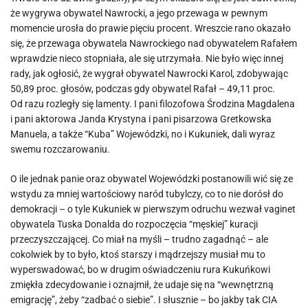
że wygrywa obywatel Nawrocki, a jego przewaga w pewnym
momencie urosła do prawie pięciu procent. Wreszcie rano okazało
się, że przewaga obywatela Nawrockiego nad obywatelem Rafałem
wprawdzie nieco stopniała, ale się utrzymała. Nie było więc innej
rady, jak ogłosić, że wygrał obywatel Nawrocki Karol, zdobywając
50,89 proc. głosów, podczas gdy obywatel Rafał – 49,11 proc.
Od razu rozległy się lamenty. I pani filozofowa Środzina Magdalena
i pani aktorowa Janda Krystyna i pani pisarzowa Gretkowska
Manuela, a także “Kuba” Wojewódzki, no i Kukuniek, dali wyraz
swemu rozczarowaniu.
O ile jednak panie oraz obywatel Wojewódzki postanowili wić się ze
wstydu za mniej wartościowy naród tubylczy, co to nie dorósł do
demokracji – o tyle Kukuniek w pierwszym odruchu wezwał vaginet
obywatela Tuska Donalda do rozpoczęcia “męskiej” kuracji
przeczyszczającej. Co miał na myśli – trudno zagadnąć – ale
cokolwiek by to było, ktoś starszy i mądrzejszy musiał mu to
wyperswadować, bo w drugim oświadczeniu rura Kukuńkowi
zmiękła zdecydowanie i oznajmił, że udaje się na “wewnętrzną
emigrację”, żeby “zadbać o siebie”. I słusznie – bo jakby tak CIA