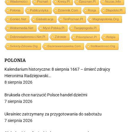
Wiadomości
Poznań
Kresy.pl
Epoznan.pl
Nczas.info
Polonia
Publicystyka
Dziennik.com
Rosja
Dlapolski.pl
Goniec.net
Globalizacja
TenPoznan.pl
Magnapolonia.org
Wolnemedia.net
Mysl-Polska.pl
Twojapogoda.pl
Dobrewiadomosci.net.pl
Zdrowie
Prisonplanet.pl
Religia
Sekrety-Zdrowia.org
Gazetawarszawska.com
Stolikwolnosci.org
POLONIA
Kalendarium historyczne: 8 sierpnia 1667 – śmierć zdrajcy
Hieronima Radziejowski…
8 sierpnia 2026
Bruksela chce narzucić Polsce handel dziećmi
7 sierpnia 2026
Ukrainiec zatrzymany za przygotowania do sabotażu
7 sierpnia 2026