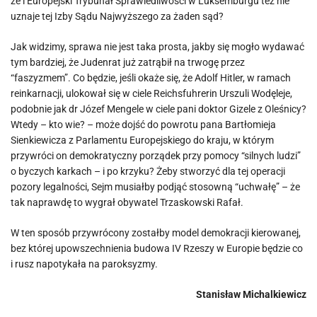
że i Europejski Trybunał Sprawiedliwości w Luksemburgu też nie
uznaje tej Izby Sądu Najwyższego za żaden sąd?
Jak widzimy, sprawa nie jest taka prosta, jakby się mogło wydawać
tym bardziej, że Judenrat już zatrąbił na trwogę przez
“faszyzmem”. Co będzie, jeśli okaże się, że Adolf Hitler, w ramach
reinkarnacji, ulokował się w ciele Reichsfuhrerin Urszuli Wodęleje,
podobnie jak dr Józef Mengele w ciele pani doktor Gizele z Oleśnicy?
Wtedy – kto wie? – może dojść do powrotu pana Bartłomieja
Sienkiewicza z Parlamentu Europejskiego do kraju, w którym
przywróci on demokratyczny porządek przy pomocy “silnych ludzi”
o byczych karkach – i po krzyku? Żeby stworzyć dla tej operacji
pozory legalności, Sejm musiałby podjąć stosowną “uchwałę” – że
tak naprawdę to wygrał obywatel Trzaskowski Rafał.
W ten sposób przywrócony zostałby model demokracji kierowanej,
bez której upowszechnienia budowa IV Rzeszy w Europie będzie co
i rusz napotykała na paroksyzmy.
Stanisław Michalkiewicz