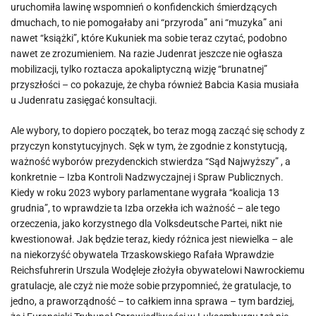
uruchomiła lawinę wspomnień o konfidenckich śmierdzących
dmuchach, to nie pomogałaby ani “przyroda” ani “muzyka” ani
nawet “książki”, które Kukuniek ma sobie teraz czytać, podobno
nawet ze zrozumieniem. Na razie Judenrat jeszcze nie ogłasza
mobilizacji, tylko roztacza apokaliptyczną wizję “brunatnej”
przyszłości – co pokazuje, że chyba również Babcia Kasia musiała
u Judenratu zasięgać konsultacji.
Ale wybory, to dopiero początek, bo teraz mogą zacząć się schody z
przyczyn konstytucyjnych. Sęk w tym, że zgodnie z konstytucją,
ważność wyborów prezydenckich stwierdza “Sąd Najwyższy” , a
konkretnie – Izba Kontroli Nadzwyczajnej i Spraw Publicznych.
Kiedy w roku 2023 wybory parlamentane wygrała “koalicja 13
grudnia”, to wprawdzie ta Izba orzekła ich ważność – ale tego
orzeczenia, jako korzystnego dla Volksdeutsche Partei, nikt nie
kwestionował. Jak będzie teraz, kiedy różnica jest niewielka – ale
na niekorzyść obywatela Trzaskowskiego Rafała Wprawdzie
Reichsfuhrerin Urszula Wodęleje złożyła obywatelowi Nawrockiemu
gratulacje, ale czyż nie może sobie przypomnieć, że gratulacje, to
jedno, a praworządność – to całkiem inna sprawa – tym bardziej,