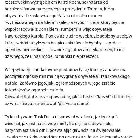
rzeszowskim wystąpieniem Kristi Noem, sekretarza od
bezpieczeństwa narodowego u prezydenta Trumpa, która
obywatela Trzaskowskiego Rafała określiła mianem
“wytresowanego na lidera” i zaleciła wybór “lidera, który będzie
współpracował z Donaldem Trumpem” a więc obywatela
Nawrockiego Karola. Ponieważ trudno wyobrazić sobie sytuację, w
której wśród tubylczych bezpieczniaków nie byłoby – oprócz
agentów niemieckich – również agentów amerykańskich, to nic
dziwnego, że u nas model rumuński nie przeszedł.
W tej sytuacji i sondażownie postanowiły się trochę zabawić i na
początek ogłosiły minimalną wygraną obywatela Trzaskowskiego
Rafała. Zarówno jego, jak i zgromadzonych w jego sztabie
folksdojczów, ogarnęła euforia.
Obywatel Rafał zaczął opowiadać, jak to będzie “łączył” i tak dalej –
aż wreszcie zaprezentował “pierwszą damę”.
Tylko obywatel Tusk Donald sprawiał wrażenie, jakby skądś
wiedział, jak jest naprawdę i nie tylko się nie radował, ale
natychmiast sie ulotnił, pozwalając gawiedzi na świętowanie.
Trwało ono aż dwie godziny, po czym okazało się, że jest odwrotnie,