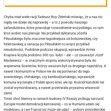
Chyba miał wiele racji Tadeusz Boy-Żeleński mówiąc, że u nas nic
nigdy nie dzieje się naprawdę – a to z powodu naszego
safandulstwa, które powoduje rozwodnienie wszystkiego, co tam
ktoś wobec nas planuje. Na przykład dyktatura Józefa
Piłsudskiego była znacznie łagodniejsza od bolszewickiej, czy
hitlerowskiej, a sanacja po Piłsudskim to wręcz przykład
nieudolności. Podobnie podczas okupacji; wprawdzie Armia
Krajowa liczyła podobno 300 tys. ludzi – ale – co zauważył Józef
Mackiewicz – w znacznym stopniu wykorzystywana była do
wspierania Sowietów, którzy uważani byli za drugiego najeźdźcę. A
nawet i komunizm w Polsce nie da się porównać do tego
sowieckiego, chińskiego, czy kambodżańskiego; wprawdzie
komuna wycisnęła z Polski sporo krwi, ale np. Kościół katolicki nie
został wymordowany, a nawet przetrwała prywatna własność
ziemi.
Toteż choć Niemcy w ramach budowy IV Rzeszy próbują narzucić
Europie model demokracji kierowanej – co w Rumunii udało się
modelowo, a i we Francji też może się udać – wybory prezydenckie