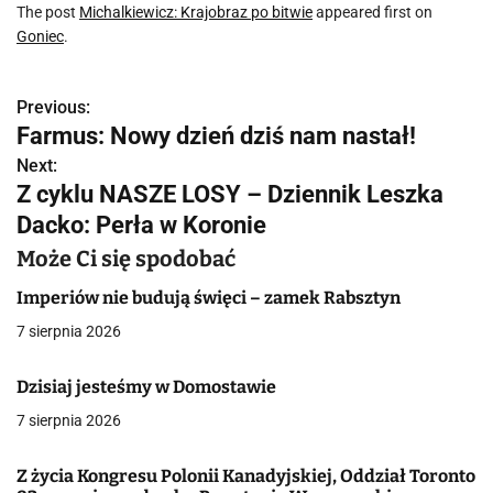
The post
Michalkiewicz: Krajobraz po bitwie
appeared first on
Goniec
.
Previous:
N
Farmus: Nowy dzień dziś nam nastał!
a
Next:
Z cyklu NASZE LOSY – Dziennik Leszka
w
Dacko: Perła w Koronie
i
Może Ci się spodobać
g
Imperiów nie budują święci – zamek Rabsztyn
a
7 sierpnia 2026
c
Dzisiaj jesteśmy w Domostawie
j
7 sierpnia 2026
a
Z życia Kongresu Polonii Kanadyjskiej, Oddział Toronto
w