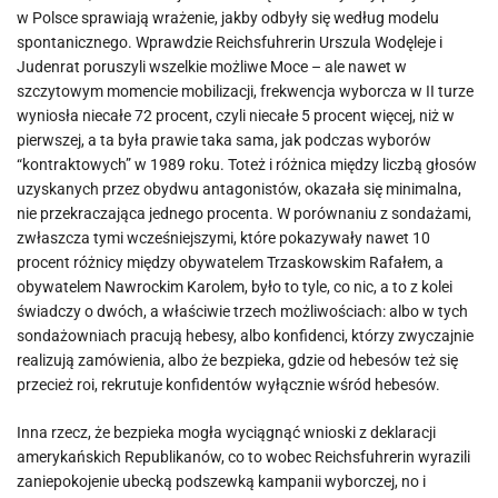
w Polsce sprawiają wrażenie, jakby odbyły się według modelu
spontanicznego. Wprawdzie Reichsfuhrerin Urszula Wodęleje i
Judenrat poruszyli wszelkie możliwe Moce – ale nawet w
szczytowym momencie mobilizacji, frekwencja wyborcza w II turze
wyniosła niecałe 72 procent, czyli niecałe 5 procent więcej, niż w
pierwszej, a ta była prawie taka sama, jak podczas wyborów
“kontraktowych” w 1989 roku. Toteż i różnica między liczbą głosów
uzyskanych przez obydwu antagonistów, okazała się minimalna,
nie przekraczająca jednego procenta. W porównaniu z sondażami,
zwłaszcza tymi wcześniejszymi, które pokazywały nawet 10
procent różnicy między obywatelem Trzaskowskim Rafałem, a
obywatelem Nawrockim Karolem, było to tyle, co nic, a to z kolei
świadczy o dwóch, a właściwie trzech możliwościach: albo w tych
sondażowniach pracują hebesy, albo konfidenci, którzy zwyczajnie
realizują zamówienia, albo że bezpieka, gdzie od hebesów też się
przecież roi, rekrutuje konfidentów wyłącznie wśród hebesów.
Inna rzecz, że bezpieka mogła wyciągnąć wnioski z deklaracji
amerykańskich Republikanów, co to wobec Reichsfuhrerin wyrazili
zaniepokojenie ubecką podszewką kampanii wyborczej, no i