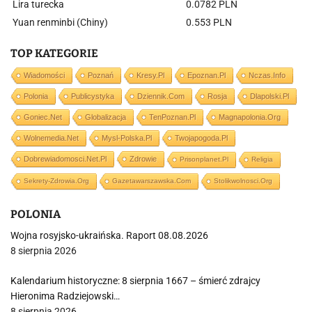
Lira turecka
0.0782 PLN
Yuan renminbi (Chiny)
0.553 PLN
TOP KATEGORIE
Wiadomości
Poznań
Kresy.pl
Epoznan.pl
Nczas.info
Polonia
Publicystyka
Dziennik.com
Rosja
Dlapolski.pl
Goniec.net
Globalizacja
TenPoznan.pl
Magnapolonia.org
Wolnemedia.net
Mysl-Polska.pl
Twojapogoda.pl
Dobrewiadomosci.net.pl
Zdrowie
Prisonplanet.pl
Religia
Sekrety-Zdrowia.org
Gazetawarszawska.com
Stolikwolnosci.org
POLONIA
Wojna rosyjsko-ukraińska. Raport 08.08.2026
8 sierpnia 2026
Kalendarium historyczne: 8 sierpnia 1667 – śmierć zdrajcy
Hieronima Radziejowski…
8 sierpnia 2026