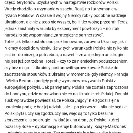
część terytoriów uzyskanych w następstwie rozbiorów Polski.
Wtedy chodziło o trzymanie w szachu Rosji, no i utrzymanie w
ryzach Polaków. W czasie II wojny Niemcy robiły podobne nadzieje
Ukraińcom, ale nic z tego nie wyszło, bo Hitler wojnę przegrał. Teraz
jednak zaistniały warunki by eksperyment powtórzyć – no i tak
narodziło się wspomniane „strategiczne partnerstwo”.
Toteż jak tylko zostało ono proklamowane, zarówno Ukraińcy, jak i
Niemcy doszli do wniosku, że w tych warunkach Polska nie tylko nie
jest im do niczego potrzebna, a nawet – że ani jednym ani drugim
nie jest już potrzebna. Toteż – czy to za niemieckim poduszczeniem,
czy bez niego – Ukraińcy postanowili sprowokować Polskę do
zaostrzenia stosunków z Ukrainą w momencie, gdy Niemcy, Francja
i Wielka Brytania podjęły próbę wymanewrowywania Polski z
europejskiej polityki. Jak pamiętamy, Polska nie została zaproszona
do Londynu, gdzie namawiano się co na Ukrainie robić dalej. Donald
Tusk wprawdzie powiedział, ze Polska „nigdy” nie zgodzi się na
ustalenia podjęte bez jej udziału, ale – po pierwsze – nikt nie będzie
Polski pytał, czy się zgodzi, czy nie, więc są to tylko bezsilne
złorzeczenia, a po drugie – widać jak na dłoni, że Polska, której –
pożal się Boże – dyplomacją kieruje bufonowaty Książę-Małżonek