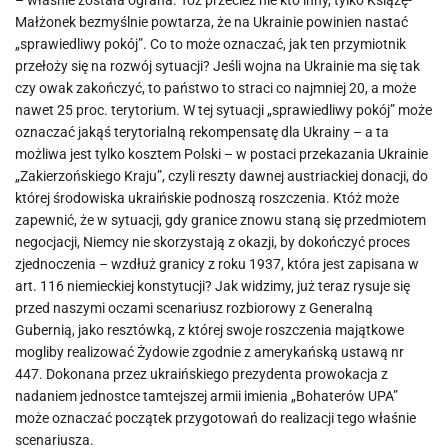
– właśnie została ograna. Toż przecież nie kto inny, tylko Książę-
Małżonek bezmyślnie powtarza, że na Ukrainie powinien nastać
„sprawiedliwy pokój”. Co to może oznaczać, jak ten przymiotnik
przełoży się na rozwój sytuacji? Jeśli wojna na Ukrainie ma się tak
czy owak zakończyć, to państwo to straci co najmniej 20, a może
nawet 25 proc. terytorium. W tej sytuacji „sprawiedliwy pokój” może
oznaczać jakąś terytorialną rekompensatę dla Ukrainy – a ta
możliwa jest tylko kosztem Polski – w postaci przekazania Ukrainie
„Zakierzońskiego Kraju”, czyli reszty dawnej austriackiej donacji, do
której środowiska ukraińskie podnoszą roszczenia. Któż może
zapewnić, że w sytuacji, gdy granice znowu staną się przedmiotem
negocjacji, Niemcy nie skorzystają z okazji, by dokończyć proces
zjednoczenia – wzdłuż granicy z roku 1937, która jest zapisana w
art. 116 niemieckiej konstytucji? Jak widzimy, już teraz rysuje się
przed naszymi oczami scenariusz rozbiorowy z Generalną
Gubernią, jako resztówką, z której swoje roszczenia majątkowe
mogliby realizować Żydowie zgodnie z amerykańską ustawą nr
447. Dokonana przez ukraińskiego prezydenta prowokacja z
nadaniem jednostce tamtejszej armii imienia „Bohaterów UPA”
może oznaczać początek przygotowań do realizacji tego właśnie
scenariusza.