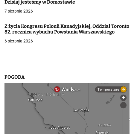
Dzisiaj jesteśmy w Domostawie
a
7 sierpnia 2026
w
Z życia Kongresu Polonii Kanadyjskiej, Oddział Toronto
p
82. rocznica wybuchu Powstania Warszawskiego
6 sierpnia 2026
i
s
u
POGODA