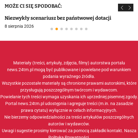
MOŻE CI SIĘ SPODOBAĆ:
Niezwykły scenariusz bez państwowej dotacji
8 sierpnia 2026
Materiały (treści, artykuły, zdjęcia, filmy) autorstwa portalu
news.24tm.pl mogą być publikowane i powielane pod warunkiem
podania wyraźnego źródła.
Wszystkie pozostałe materiały są chronione prawami autorskimi, które
przysługują poszczególnym twórcom i wydawcom.
Powielanie tych treści wymaga uzyskania ich uprzedniej pisemnej zgody.
Portal news.24tm.pl udostępnia i agreguje treści (m.in. na zasadzie
prawa cytatu) wyłącznie w celach informacyjnych.
Nie bierzemy odpowiedzialności za treści artykułów poszczególnych
autorów i wydawców.
Uwagi i sugestie prosimy kierować za pomocą zakładki
kontakt
. Nasza
Polityka Prywatności
.