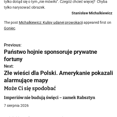
tylko dotąd się o tym „nie mówiło”. Czegóż chcieć więcej? Chyba
tylko narysować obrazek.
Stanisław Michalkiewicz
The post
Michalkiewicz: Kulisy udanej prowokacji
appeared first on
Goniec
.
Previous:
N
Państwo hojnie sponsoruje prywatne
a
fortuny
w
Next:
Złe wieści dla Polski. Amerykanie pokazali
i
alarmujące mapy
g
Może Ci się spodobać
a
Imperiów nie budują święci – zamek Rabsztyn
c
7 sierpnia 2026
j