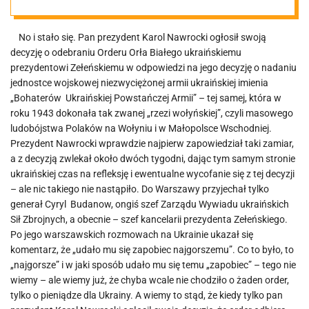
No i stało się. Pan prezydent Karol Nawrocki ogłosił swoją
decyzję o odebraniu Orderu Orła Białego ukraińskiemu
prezydentowi Zełeńskiemu w odpowiedzi na jego decyzję o nadaniu
jednostce wojskowej niezwyciężonej armii ukraińskiej imienia
„Bohaterów Ukraińskiej Powstańczej Armii” – tej samej, która w
roku 1943 dokonała tak zwanej „rzezi wołyńskiej”, czyli masowego
ludobójstwa Polaków na Wołyniu i w Małopolsce Wschodniej.
Prezydent Nawrocki wprawdzie najpierw zapowiedział taki zamiar,
a z decyzją zwlekał około dwóch tygodni, dając tym samym stronie
ukraińskiej czas na refleksję i ewentualne wycofanie się z tej decyzji
– ale nic takiego nie nastąpiło. Do Warszawy przyjechał tylko
generał Cyryl Budanow, ongiś szef Zarządu Wywiadu ukraińskich
Sił Zbrojnych, a obecnie – szef kancelarii prezydenta Zełeńskiego.
Po jego warszawskich rozmowach na Ukrainie ukazał się
komentarz, że „udało mu się zapobiec najgorszemu”. Co to było, to
„najgorsze” i w jaki sposób udało mu się temu „zapobiec” – tego nie
wiemy – ale wiemy już, że chyba wcale nie chodziło o żaden order,
tylko o pieniądze dla Ukrainy. A wiemy to stąd, że kiedy tylko pan