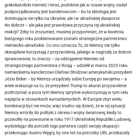
grekokatolicki również i teraz, podobnie jak w czasie wojny, nadal
podporządkowany jest banderowcom – bo ta ideologia jest
dominująca nie tylko na Ukrainie, ale i w ukraińskiej diasporze.
No dobrze – ale jaka jest prawdziwa przyczyna tej ukraińskiej
reakcji? Żeby to zrozumieć, musimy przypomnieć, że w kwietniu
bieżącego roku proklamowane zostało strategiczne partnerstwo
niemiecko-ukraińskie. Co ono oznacza To, że Niemcy nie tylko
skwapliwie korzystają z przyzwolenia, jakiego w nagrodę za dobrze
sprawowanie, to znaczy – za odstąpienie Niemiec od
strategicznego partnerstwa z Rosją – udzielił w marcu 2023 roku
niemieckiemu kanclerzowi Olafowi Sholzowi amerykański prezydent
Józio Biden – by Niemcy urządzały sobie Europę po swojemu – a
wiele wskazuje na to, że prezydent Trump to akurat przyzwolenie
podtrzymał, a poza tym Niemcy sprytnie wykorzystują w tym celu
napięcia w stosunkach euroatlantyckich. W Europie zbyt wielu
kombinacji być nie może, więc trudno się dziwić, że w tej sytuacji
Niemcy wróciły do polityki z okresu I wojny światowej, kiedy to
pozwoliły na powstanie w roku 1917 Ukraińskiej Republiki Ludowej,
wydzielając dla potrzeb tego państwa część swojej okupacji i
przekonując Austro-Węgry, by one też na potrzeby URL przekazały