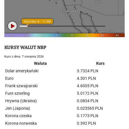
KURSY WALUT NBP
Kurs z dnia: 7 sierpnia 2026
Waluta
Kurs
Dolar amerykański
3.7324 PLN
Euro
4.301 PLN
Frank szwajcarski
4.6005 PLN
Funt szterling
5.0172 PLN
Hrywna (Ukraina)
0.0834 PLN
Jen (Japonia)
0.023565 PLN
Korona czeska
0.1773 PLN
Korona norweska
0.392 PLN