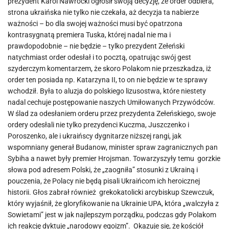
prezydent Karol Nawrocki ogłosił swoją decyzję, że order odbiera,
strona ukraińska nie tylko nie czekała, aż decyzja ta nabierze
ważności – bo dla swojej ważności musi być opatrzona
kontrasygnatą premiera Tuska, której nadal nie ma i
prawdopodobnie – nie będzie – tylko prezydent Zełeński
natychmiast order odesłał i to pocztą, opatrując swój gest
szyderczym komentarzem, że skoro Polakom nie przeszkadza, iż
order ten posiada np. Katarzyna II, to on nie będzie w te sprawy
wchodził. Była to aluzja do polskiego lizusostwa, które niestety
nadal cechuje postępowanie naszych Umiłowanych Przywódców.
W ślad za odesłaniem orderu przez prezydenta Zełeńskiego, swoje
ordery odesłali nie tylko prezydenci Kuczma, Juszczenko i
Poroszenko, ale i ukraińscy dygnitarze niższej rangi, jak
wspomniany generał Budanow, minister spraw zagranicznych pan
Sybiha a nawet były premier Hrojsman. Towarzyszyły temu gorzkie
słowa pod adresem Polski, że „zaogniła” stosunki z Ukrainą i
pouczenia, że Polacy nie będą pisali Ukraińcom ich heroicznej
historii. Głos zabrał również grekokatolicki arcybiskup Szewczuk,
który wyjaśnił, że gloryfikowanie na Ukrainie UPA, która „walczyła z
Sowietami” jest w jak najlepszym porządku, podczas gdy Polakom
ich reakcję dyktuje „narodowy egoizm”. Okazuje się, że kościół