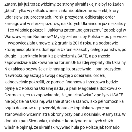
Zatem, jak już teraz widzimy, ze strony ukraińskiej nie był to żaden
„błąd”, tylko wykalkulowane działanie, obliczone na efekt, który
udał się w stu procentach. Polski prezydent, odbierając order,
zareagował w sferze pozorów, na których Ukraińcom już nie zależy
– i co właśnie pokazali. Jakiemu zatem „najgorszemu” zapobiegł w
Warszawie pan Budanow? Myślę, że temu, by Polska – po pierwsze
– wypowiedziała umowę z 2 grudnia 2016 roku, na podstawie
której nieodpłatnie udostępnia Ukrainie zasoby całego państwa, po
drugie – zamknęła kranik z pieniędzmi z SAFE, a po trzecie –
zapowiedziała blokowanie na forum UE każdej wypłaty dla Ukrainy.
Nic takiego oczywiście nie nastąpiło, przeciwnie – pan prezydent
Nawrocki, ogłaszając swoją decyzję o odebraniu orderu,
jednocześnie pokreślił, że pomoc, finansowa i rzeczowa będzie
płynęła z Polski na Ukrainę nadal, a pani Magdalena Sobkowiak-
Czarnecka, co to zapowiadała, że „ani złotówka” z pożyczki SAFE
nie pójdzie na Ukrainę, właśnie utraciła stanowisko pełnomocnika
rządu do spraw tej pożyczki, dostając kopniaka w górę na
stanowisko wiceministra obrony przy panu Kosiniaku-Kamyszu. W
dodatku pan Siemoniak, minister-koordynator tajnych służb
właśnie bąknął, że ukraiński wywiad hula po Polsce jak tornado,