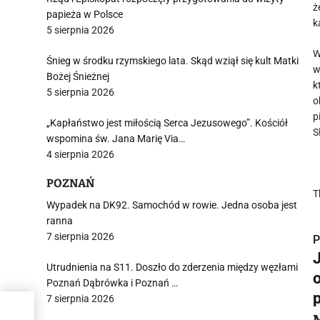
ż
papieża w Polsce
k
5 sierpnia 2026
W
Śnieg w środku rzymskiego lata. Skąd wziął się kult Matki
w
Bożej Śnieżnej
k
5 sierpnia 2026
o
p
„Kapłaństwo jest miłością Serca Jezusowego”. Kościół
S
wspomina św. Jana Marię Via…
4 sierpnia 2026
POZNAŃ
T
Wypadek na DK92. Samochód w rowie. Jedna osoba jest
ranna
7 sierpnia 2026
P
Utrudnienia na S11. Doszło do zderzenia między węzłami
Poznań Dąbrówka i Poznań …
7 sierpnia 2026
 dwa