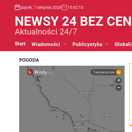
S
piątek, 7 sierpnia 2026
15
:
42
:
14
k
i
NEWSY 24 BEZ CE
p
t
Aktualności 24/7
o
c
Start
Wiadomości
Publicystyka
Globali
o
n
POGODA
t
e
n
t