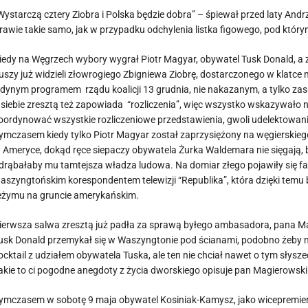
Wystarczą cztery Ziobra i Polska będzie dobra” – śpiewał przed laty Andr
rawie takie samo, jak w przypadku odchylenia listka figowego, pod który
iedy na Węgrzech wybory wygrał Piotr Magyar, obywatel Tusk Donald, a
uszy już widzieli złowrogiego Zbigniewa Ziobrę, dostarczonego w klatce n
edynym programem rządu koalicji 13 grudnia, nie nakazanym, a tylko za
 siebie zresztą też zapowiada “rozliczenia”, więc wszystko wskazywało 
oordynować wszystkie rozliczeniowe przedstawienia, gwoli udelektowani
ymczasem kiedy tylko Piotr Magyar został zaprzysiężony na węgierskiego 
 Ameryce, dokąd ręce siepaczy obywatela Żurka Waldemara nie sięgają, b
drąbałaby mu tamtejsza władza ludowa. Na domiar złego pojawiły się fał
aszyngtońskim korespondentem telewizji “Republika”, która dzięki tem
eżymu na gruncie amerykańskim.
ierwsza salwa zresztą już padła za sprawą byłego ambasadora, pana Magi
usk Donald przemykał się w Waszyngtonie pod ścianami, podobno żeby ni
ocktail z udziałem obywatela Tuska, ale ten nie chciał nawet o tym słysz
akie to ci pogodne anegdoty z życia dworskiego opisuje pan Magierowski 
ymczasem w sobotę 9 maja obywatel Kosiniak-Kamysz, jako wicepremier