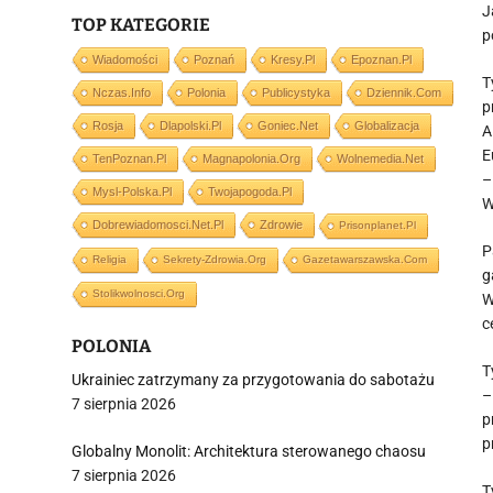
J
TOP KATEGORIE
p
Wiadomości
Poznań
Kresy.pl
Epoznan.pl
T
Nczas.info
Polonia
Publicystyka
Dziennik.com
p
Rosja
Dlapolski.pl
Goniec.net
Globalizacja
A
E
TenPoznan.pl
Magnapolonia.org
Wolnemedia.net
–
Mysl-Polska.pl
Twojapogoda.pl
W
Dobrewiadomosci.net.pl
Zdrowie
Prisonplanet.pl
P
Religia
Sekrety-Zdrowia.org
Gazetawarszawska.com
g
Stolikwolnosci.org
W
c
POLONIA
T
Ukrainiec zatrzymany za przygotowania do sabotażu
–
7 sierpnia 2026
p
p
Globalny Monolit: Architektura sterowanego chaosu
7 sierpnia 2026
T