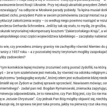
awieszenie broni Rosji i Ukrainie. Przy tej okazji ukraiński prezydent Zełe
zezwalający” na odbycie w Moskwie parady pobiedy. Ta kpina musiał dotk
iedzieć cicho, prezydent Putin w swoim przemówieniu zaczął miotać na p
ykluczył zakończenia wojny – co według niego powinno nastąpić w rezul
anclerza Gerharda Schroedera. Jeśli by tak się stało, to myślę, że groźba,
skutek terytorialnej rekompensaty kosztem “Zakierzońskiego Kraju”, a
ałopolskiego oraz części województwa lubelskiego – zaczęłaby nabiera
to wie, czy precedens zmiany granicy nie zachęciłby również Niemiec do
ranicy z 1937 roku – a z pozostałej reszty terytorium mogliby zaspokaj
yliby zadowoleni?
 tym kontekście lepiej możemy zrozumieć ostrą postać żydofilii, na któ
yś – że w tym szaleństwie jest metoda, by również na odcinku religij
ubylczemu “pedagogikę wstydu”, której celem jest wzbudzenie bliżej nieo
śmielił się on Żydom w żadnej sprawie sprzeciwić. Nawiasem mówiąc, os
śmiertelnego”- zadał pan red. Bogdan Rymanowski, znienacka zapytując,
minencja odpowiedziała, że to nieważne, czy Pan Bóg jest, czy Go nie ma 
ię w Jezusie Chrystusie”. Czy jednak Pan Bóg mógłby objawić się, niechb
kazuje się, że sprawa nie jest taka prosta, jakby na pierwszy rzut oka 