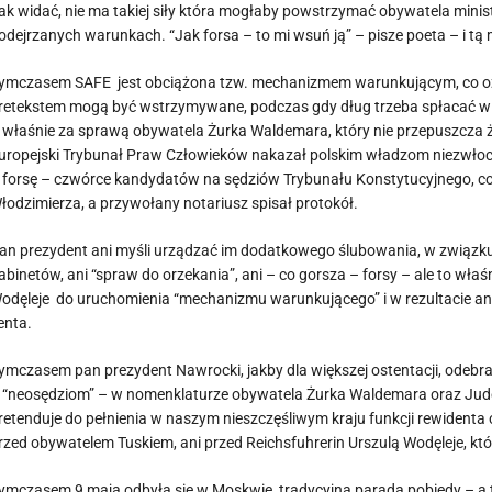
ak widać, nie ma takiej siły która mogłaby powstrzymać obywatela minis
odejrzanych warunkach. “Jak forsa – to mi wsuń ją” – pisze poeta – i tą
ymczasem SAFE jest obciążona tzw. mechanizmem warunkującym, co ozn
retekstem mogą być wstrzymywane, podczas gdy dług trzeba spłacać w 
 właśnie za sprawą obywatela Żurka Waldemara, który nie przepuszcza ż
uropejski Trybunał Praw Człowieków nakazał polskim władzom niezwłoczn
 forsę – czwórce kandydatów na sędziów Trybunału Konstytucyjnego, co
łodzimierza, a przywołany notariusz spisał protokół.
an prezydent ani myśli urządzać im dodatkowego ślubowania, w związku,
abinetów, ani “spraw do orzekania”, ani – co gorsza – forsy – ale to wł
odęleje do uruchomienia “mechanizmu warunkującego” i w rezultacie ani
enta.
ymczasem pan prezydent Nawrocki, jakby dla większej ostentacji, odebr
 “neosędziom” – w nomenklaturze obywatela Żurka Waldemara oraz Jude
retenduje do pełnienia w naszym nieszczęśliwym kraju funkcji rewidenta 
rzed obywatelem Tuskiem, ani przed Reichsfuhrerin Urszulą Wodęleje, kt
ymczasem 9 maja odbyła się w Moskwie tradycyjna parada pobiedy – a to