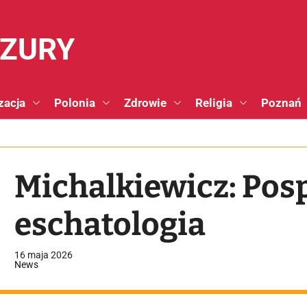
NZURY
zacja
Polonia
Zdrowie
Religia
Poznań
Michalkiewicz: Posp
eschatologia
16 maja 2026
News