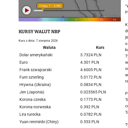
“
P
K
d
KURSY WALUT NBP
j
Kurs z dnia: 7 sierpnia 2026
u
Waluta
Kurs
k
Dolar amerykański
3.7324 PLN
T
Euro
4.301 PLN
w
o
Frank szwajcarski
4.6005 PLN
w
Funt szterling
5.0172 PLN
r
Hrywna (Ukraina)
0.0834 PLN
Jen (Japonia)
0.023565 PLN
P
Korona czeska
0.1773 PLN
T
c
Korona norweska
0.392 PLN
T
Lira turecka
0.0782 PLN
Yuan renminbi (Chiny)
0.553 PLN
T