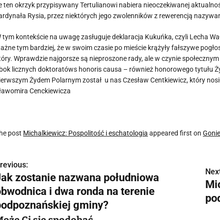
e ten okrzyk przypisywany Tertulianowi nabiera nieoczekiwanej aktualn
ardynała Rysia, przez niektórych jego zwolenników z rewerencją nazyw
 tym kontekście na uwagę zasługuje deklaracja Kukuńka, czyli Lecha Wałę
ażne tym bardziej, że w swoim czasie po mieście krążyły fałszywe pogłos
tóry. Wprawdzie najgorsze są nieproszone rady, ale w czynie społeczny
bok licznych doktoratóws honoris causa – również honorowego tytułu Ż
ierwszym Żydem Polarnym został u nas Czesław Centkiewicz, który nos
ławomira Cenckiewicza
he post
Michalkiewicz: Pospolitość i eschatologia
appeared first on
Goni
revious:
N
Next
Jak zostanie nazwana południowa
Mi
a
obwodnica i dwa ronda na terenie
po
w
podpoznańskiej gminy?