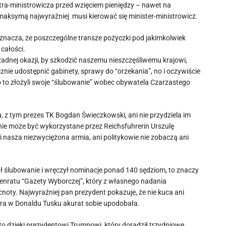
tra-ministrowicza przed wzięciem pieniędzy – nawet na
 maksymą najwyraźniej musi kierować się minister-ministrowicz.
acza, że poszczególne transze pożyczki pod jakimkolwiek
całości.
adnej okazji, by szkodzić naszemu nieszczęśliwemu krajowi,
ie udostępnić gabinety, sprawy do “orzekania”, no i oczywiście
 to złożyli swoje “ślubowanie” wobec obywatela Czarzastego
 z tym prezes TK Bogdan Świeczkowski, ani nie przydziela im
aśnie może być wykorzystane przez Reichsfuhrerin Urszulę
 nasza niezwyciężona armia, ani politykowie nie zobaczą ani
ał ślubowanie i wręczył nominacje ponad 140 sędziom, to znaczy
nratu “Gazety Wyborczej”, który z własnego nadania
cnoty. Najwyraźniej pan prezydent pokazuje, że nie kuca ani
óra w Donaldu Tusku akurat sobie upodobała.
 dzięki prezydentowi Trumpowi, który doradził trzydniowe