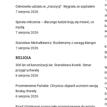
z
Odmówiła udziału w „tranzycji”. Wygrała ze szpitalem
“
7 sierpnia 2026
s
w
Spirala milczenia – dlaczego ludzie boją się mówić, co
k
myślą
w
7 sierpnia 2026
m
Stanisław Michalkiewicz: Rozbieramy z uwagą klangor
K
7 sierpnia 2026
g
b
RELIGIA
300 lat od kanonizacji św. Stanisława Kostki. Senat
W
przyjął uchwałę
R
6 sierpnia 2026
t
o
Przemienienie Pańskie. Chrystus objawił uczniom swoją
“
Boską chwałę
E
6 sierpnia 2026
s
O
Rząd i Episkopat rozpoczęły przygotowania do wizyty