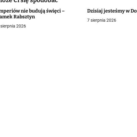
Może Ci się spodobać
mperiów nie budują święci –
Dzisiaj jesteśmy w 
g
amek Rabsztyn
7 sierpnia 2026
a
 sierpnia 2026
c
a
w
p
s
u