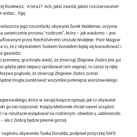
zej Rosiewicz. A teraz? Ach, jakiż zawód, jakież rozczarowanie!
m widać… figę.
 zwłaszcza jego totumfacki, obywatel Żurek Waldemar, oczyma
a uwieńczenie procesu “rozliczeń”, który – jak wiadomo – jest
suflowanym przez Reichsfuhrerin Urszulę Wodęleje. Piotr Magyar
na to, że z obywatelem Tuskiem Donaldem będą się konsultować i
a gawiedzi.
premiera, gruchnęła wieść, że złowrogi Zbigniew Ziobro jest już
o gdyby jakiś siepacz spróbował tam sięgnąć, to zaraz tę rękę
szywe pogłoski, że złowrogi Zbigniew Ziobro został
u będzie mogła punktować wszystkie potknięcia warszawskiego
erowskiego, który w swojej książce opisuje, jak to obywatel
kt go nie rozpoznał. Książę-Małżonek chciał nawet urządzić
eć i w rezultacie wylądował na rodzinnym obiedzie u Jabłoneczki.
– ale z Ziobrą będzie pewnie gorzej.
 vaginetu obywatela Tuska Donalda, podpisał pożyczkę SAFE.