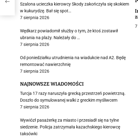
i
Szalona ucieczka kierowcy Skody zakończyła się skokiem
I
w kukurydzę. Bał się spot…
z
7 sierpnia 2026
7
Wędkarz powiadomił służby o tym, że ktoś zostawił
ubrania na plaży. Należały do …
7 sierpnia 2026
j
Od poniedziałku utrudnienia na wiadukcie nad A2. Będę
remontować nawierzchnię
7 sierpnia 2026
NAJNOWSZE WIADOMOŚCI
Turcja 17 razy naruszyła grecką przestrzeń powietrzną.
i
Doszło do symulowanej walki z greckim myśliwcem
7 sierpnia 2026
Wywiózł pasażerkę za miasto i przesiadł się na tylne
siedzenie. Policja zatrzymała kazachskiego kierowcę
taksówki