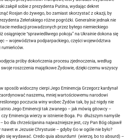
ński zakpił sobie z prezydenta Putina, wydając dekret
nąć Rosjan do żywego, bo zamiast skorzystać z okazji, by
rezydenta Zełeńskiego różne pogróżki. Generalnie jednak nie
tacie mediacji prowadzonych przez byłego niemieckiego
 iż osiągnięcie “sprawiedliwego pokoju” na Ukrainie dokona się
 więc – województwa podparpackiego, części województwa
ć rumieńców.
 podjęcia próby dokończenia procesu zjednoczenia, według
ać swoje roszczenia majątkowe Źydowie, dzięki czemu wszyscy
rą w sposób widoczny cierpi Jego Eminencja Grzegorz kardynał
nym zaordynować naszemu, mniej wartościowemu narodowi
kreślonego poczucia winy wobec Żydów tak, by już nigdy nie
tatnio Jego Eminencji tak zwanego – jak mówią gitowcy –
 czy Eminencja wierzy w istnienie Boga. Po dłuższym namyśle
– bo dla chrześcijanina najważniejsze jest, czy Pan Bóg objawił
y nawet w Jezusie Chrystusie – gdyby Go w ogóle nie było?
mogło się wydawać. Credo quia absurdum! (wierzę, bo to absurd) –