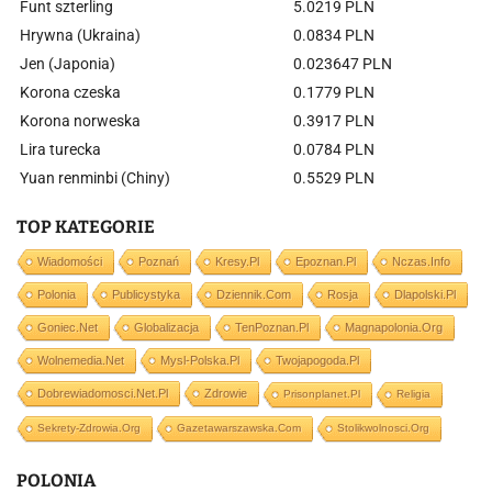
Funt szterling
5.0219 PLN
Hrywna (Ukraina)
0.0834 PLN
Jen (Japonia)
0.023647 PLN
Korona czeska
0.1779 PLN
Korona norweska
0.3917 PLN
Lira turecka
0.0784 PLN
Yuan renminbi (Chiny)
0.5529 PLN
TOP KATEGORIE
Wiadomości
Poznań
Kresy.pl
Epoznan.pl
Nczas.info
Polonia
Publicystyka
Dziennik.com
Rosja
Dlapolski.pl
Goniec.net
Globalizacja
TenPoznan.pl
Magnapolonia.org
Wolnemedia.net
Mysl-Polska.pl
Twojapogoda.pl
Dobrewiadomosci.net.pl
Zdrowie
Prisonplanet.pl
Religia
Sekrety-Zdrowia.org
Gazetawarszawska.com
Stolikwolnosci.org
POLONIA