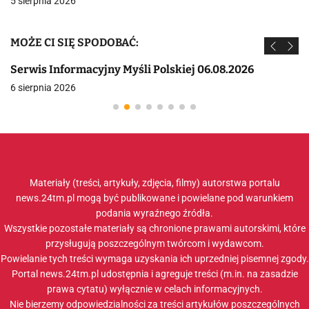
5 sierpnia 2026
MOŻE CI SIĘ SPODOBAĆ:
Serwis Informacyjny Myśli Polskiej 06.08.2026
6 sierpnia 2026
Materiały (treści, artykuły, zdjęcia, filmy) autorstwa portalu
news.24tm.pl mogą być publikowane i powielane pod warunkiem
podania wyraźnego źródła.
Wszystkie pozostałe materiały są chronione prawami autorskimi, które
przysługują poszczególnym twórcom i wydawcom.
Powielanie tych treści wymaga uzyskania ich uprzedniej pisemnej zgody.
Portal news.24tm.pl udostępnia i agreguje treści (m.in. na zasadzie
prawa cytatu) wyłącznie w celach informacyjnych.
Nie bierzemy odpowiedzialności za treści artykułów poszczególnych