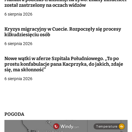
został zastrzelony na oczach widzów
a
6 sierpnia 2026
w
p
Kryzys migracyjny w Cuecie. Rozpoczęły się procesy
kilkudziesięciu osób
i
6 sierpnia 2026
s
Nowe wątki w aferze Szpitala Południowego. „To po
u
prostu konfabulacje pana Kacprzyka, do jakich, zdaje
się, ma skłonność”
6 sierpnia 2026
POGODA