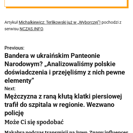
Artykuł
Michalkiewicz: Terlikowski już w „Wyborczej”!
pochodzi z
serwisu
NCZAS.INFO
.
Previous:
N
Bandera w ukraińskim Panteonie
a
Narodowym? „Analizowaliśmy polskie
w
doświadczenia i przejęliśmy z nich pewne
elementy”
i
Next:
g
Mężczyzna z raną kłutą klatki piersiowej
trafił do szpitala w regionie. Wezwano
a
policję
c
Może Ci się spodobać
j
Makabra podczas transmisji na żywo. Znany influencer