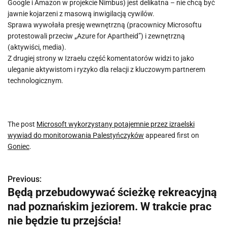
Google i Amazon w projekcie Nimbus) jest delikatna – nie chcą być
jawnie kojarzeni z masową inwigilacją cywilów.
Sprawa wywołała presję wewnętrzną (pracownicy Microsoftu
protestowali przeciw „Azure for Apartheid”) i zewnętrzną
(aktywiści, media).
Z drugiej strony w Izraelu część komentatorów widzi to jako
uleganie aktywistom i ryzyko dla relacji z kluczowym partnerem
technologicznym.
The post
Microsoft wykorzystany potajemnie przez izraelski
wywiad do monitorowania Palestyńczyków
appeared first on
Goniec
.
Previous:
N
Będą przebudowywać ścieżkę rekreacyjną
a
nad poznańskim jeziorem. W trakcie prac
w
nie będzie tu przejścia!