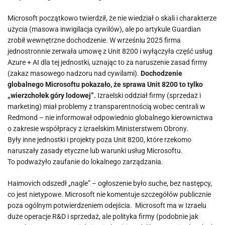
Microsoft początkowo twierdził, że nie wiedział o skali i charakterze
użycia (masowa inwigilacja cywilów), ale po artykule Guardian
zrobił wewnętrzne dochodzenie. W wrześniu 2025 firma
jednostronnie zerwała umowę z Unit 8200 i wyłączyła część usług
Azure + AI dla tej jednostki, uznając to za naruszenie zasad firmy
(zakaz masowego nadzoru nad cywilami).
Dochodzenie
globalnego Microsoftu pokazało, że sprawa Unit 8200 to tylko
„wierzchołek góry lodowej”.
Izraelski oddział firmy (sprzedaż i
marketing) miał problemy z transparentnością wobec centrali w
Redmond – nie informował odpowiednio globalnego kierownictwa
o zakresie współpracy z izraelskim Ministerstwem Obrony.
Były inne jednostki i projekty poza Unit 8200, które rzekomo
naruszały zasady etyczne lub warunki usług Microsoftu.
To podważyło zaufanie do lokalnego zarządzania.
Haimovich odszedł „nagle” – ogłoszenie było suche, bez następcy,
co jest nietypowe. Microsoft nie komentuje szczegółów publicznie
poza ogólnym potwierdzeniem odejścia. Microsoft ma w Izraelu
duże operacje R&D i sprzedaż, ale polityka firmy (podobnie jak