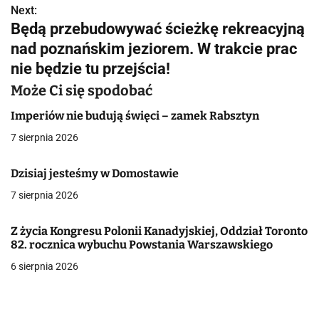
Next:
i
Będą przebudowywać ścieżkę rekreacyjną
g
nad poznańskim jeziorem. W trakcie prac
nie będzie tu przejścia!
a
Może Ci się spodobać
c
Imperiów nie budują święci – zamek Rabsztyn
j
7 sierpnia 2026
a
Dzisiaj jesteśmy w Domostawie
w
7 sierpnia 2026
p
i
Z życia Kongresu Polonii Kanadyjskiej, Oddział Toronto
82. rocznica wybuchu Powstania Warszawskiego
s
6 sierpnia 2026
u