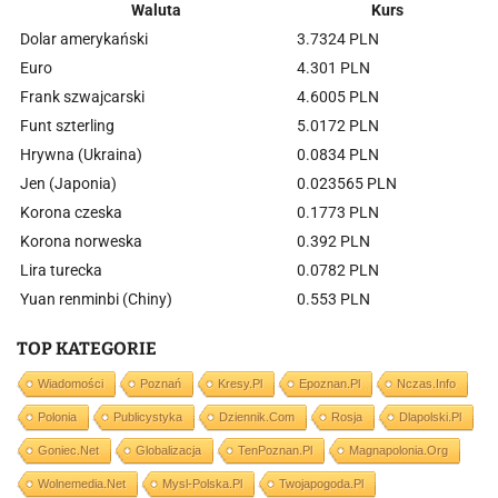
Waluta
Kurs
Dolar amerykański
3.7324 PLN
Euro
4.301 PLN
Frank szwajcarski
4.6005 PLN
Funt szterling
5.0172 PLN
Hrywna (Ukraina)
0.0834 PLN
Jen (Japonia)
0.023565 PLN
Korona czeska
0.1773 PLN
Korona norweska
0.392 PLN
Lira turecka
0.0782 PLN
Yuan renminbi (Chiny)
0.553 PLN
TOP KATEGORIE
Wiadomości
Poznań
Kresy.pl
Epoznan.pl
Nczas.info
Polonia
Publicystyka
Dziennik.com
Rosja
Dlapolski.pl
Goniec.net
Globalizacja
TenPoznan.pl
Magnapolonia.org
Wolnemedia.net
Mysl-Polska.pl
Twojapogoda.pl