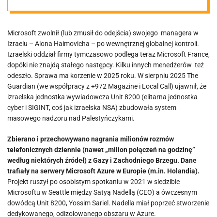
wywiad do
Microsoft zwolnił (lub zmusił do odejścia) swojego managera w
monitorowania
Izraelu – Alona Haimovicha – po wewnętrznej globalnej kontroli.
Izraelski oddział firmy tymczasowo podlega teraz Microsoft France,
Palestyńczyków
dopóki nie znajdą stałego następcy. Kilku innych menedżerów też
odeszło. Sprawa ma korzenie w 2025 roku. W sierpniu 2025 The
Guardian (we współpracy z +972 Magazine i Local Call) ujawnił, że
izraelska jednostka wywiadowcza Unit 8200 (elitarna jednostka
cyber i SIGINT, coś jak izraelska NSA) zbudowała system
masowego nadzoru nad Palestyńczykami.
Zbierano i przechowywano nagrania milionów rozmów
telefonicznych dziennie (nawet „milion połączeń na godzinę”
według niektórych źródeł) z Gazy i Zachodniego Brzegu.
Dane
trafiały na serwery Microsoft Azure w Europie (m.in. Holandia).
Projekt ruszył po osobistym spotkaniu w 2021 w siedzibie
Microsoftu w Seattle między Satyą Nadellą (CEO) a ówczesnym
dowódcą Unit 8200, Yossim Sariel. Nadella miał poprzeć stworzenie
dedykowanego, odizolowanego obszaru w Azure.