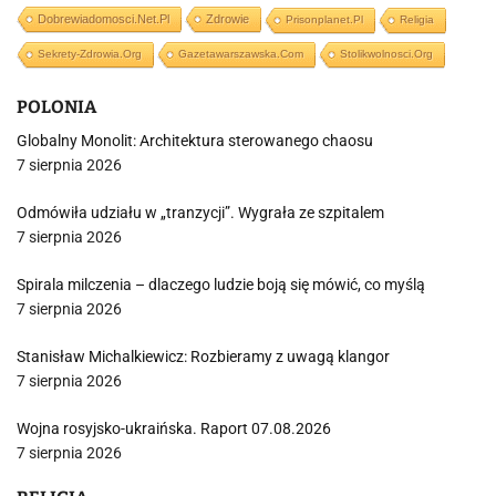
Dobrewiadomosci.net.pl
Zdrowie
Prisonplanet.pl
Religia
Sekrety-Zdrowia.org
Gazetawarszawska.com
Stolikwolnosci.org
POLONIA
Globalny Monolit: Architektura sterowanego chaosu
7 sierpnia 2026
Odmówiła udziału w „tranzycji”. Wygrała ze szpitalem
7 sierpnia 2026
Spirala milczenia – dlaczego ludzie boją się mówić, co myślą
7 sierpnia 2026
Stanisław Michalkiewicz: Rozbieramy z uwagą klangor
7 sierpnia 2026
Wojna rosyjsko-ukraińska. Raport 07.08.2026
7 sierpnia 2026