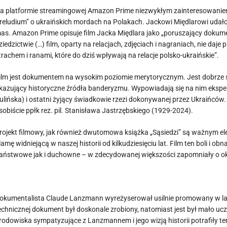
a platformie streamingowej Amazon Prime niezwykłym zainteresowaniem 
reludium” o ukraińskich mordach na Polakach. Jackowi Międlarowi udało 
as. Amazon Prime opisuje film Jacka Międlara jako „poruszający dokume
ziedzictwie (…) film, oparty na relacjach, zdjęciach i nagraniach, nie daje 
trachem i ranami, które do dziś wpływają na relacje polsko-ukraińskie”.
ilm jest dokumentem na wysokim poziomie merytorycznym. Jest dobrze 
kazujący historyczne źródła banderyzmu. Wypowiadają się na nim eksperc
ulińska) i ostatni żyjący świadkowie rzezi dokonywanej przez Ukraińców.
sobiście ppłk rez. pil. Stanisława Jastrzębskiego (1929-2024).
rojekt filmowy, jak również dwutomowa książka „Sąsiedzi” są ważnym el
lamę widniejącą w naszej historii od kilkudziesięciu lat. Film ten boli i o
aństwowe jak i duchowne – w zdecydowanej większości zapomniały o 
okumentalista Claude Lanzmann wyreżyserował usilnie promowany w lata
echnicznej dokument był doskonale zrobiony, natomiast jest był mało ucz
rodowiska sympatyzujące z Lanzmannem i jego wizją historii potrafiły 