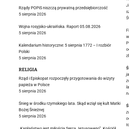
J
Rządy POPiS niszczą prywatną przedsiębiorczość
s
5 sierpnia 2026
Ś
Wojna rosyjsko-ukraińska. Raport 05.08.2026
F
5 sierpnia 2026
w
P
Kalendarium historyczne: 5 sierpnia 1772 – I rozbiór
o
Polski
z
5 sierpnia 2026
Ś
RELIGIA
j
Rząd i Episkopat rozpoczęły przygotowania do wizyty
z
papieża w Polsce
l
5 sierpnia 2026
n
Śnieg w środku rzymskiego lata. Skąd wziął się kult Matki
Ś
Bożej Śnieżnej
z
5 sierpnia 2026
o
t
„Kapłaństwo jest miłością Serca Jezusowego”. Kościół