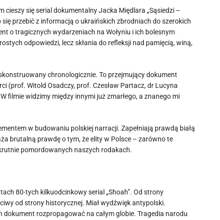
cieszy się serial dokumentalny Jacka Międlara „Sąsiedzi –
się przebić z informacją o ukraińskich zbrodniach do szerokich
nt o tragicznych wydarzeniach na Wołyniu i ich bolesnym
prostych odpowiedzi, lecz skłania do refleksji nad pamięcią, winą,
skonstruowany chronologicznie. To przejmujący dokument
i (prof. Witold Osadczy, prof. Czesław Partacz, dr Lucyna
 W filmie widzimy między innymi już zmarłego, a znanego mi
ementem w budowaniu polskiej narracji. Zapełniają prawdą białą
bnaża brutalną prawdę o tym, że elity w Polsce – zarówno te
okrutnie pomordowanych naszych rodakach.
ch 80-tych kilkuodcinkowy serial „Shoah”. Od strony
ciwy od strony historycznej. Miał wydźwięk antypolski.
ten dokument rozpropagować na całym globie. Tragedia narodu