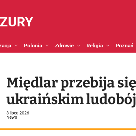
NZURY
zacja
Polonia
Zdrowie
Religia
Poznań
Międlar przebija si
ukraińskim ludobó
8 lipca 2026
News