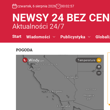
S
czwartek, 6 sierpnia 2026
00
:
02
:
58
k
i
NEWSY 24 BEZ CE
p
t
Aktualności 24/7
o
c
Start
Wiadomości
Publicystyka
Globali
o
n
POGODA
t
e
n
t