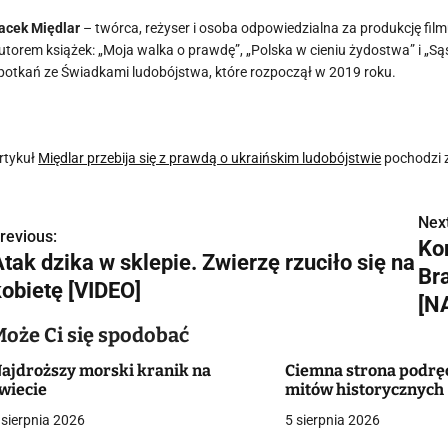
acek Międlar
– twórca, reżyser i osoba odpowiedzialna za produkcję fil
utorem książek: „Moja walka o prawdę”, „Polska w cieniu żydostwa” i „Są
potkań ze Świadkami ludobójstwa, które rozpoczął w 2019 roku.
rtykuł
Międlar przebija się z prawdą o ukraińskim ludobójstwie
pochodzi 
Next
N
revious:
Ko
tak dzika w sklepie. Zwierzę rzuciło się na
a
Bra
kobietę [VIDEO]
w
[N
Może Ci się spodobać
ajdroższy morski kranik na
Ciemna strona podr
g
wiecie
mitów historycznych
a
 sierpnia 2026
5 sierpnia 2026