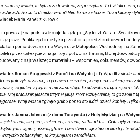
ak rano się wstało, to byłam zadowolona, że przeżyłam. To był taki naród, e
ztachetach. No co to dziecko winne? Nie. To nie są ludzie. To są kacapy i tyl
wiadek Maria Panek z Kurowic.
ilm powstaje na podstawie mojej książki pt. „Sąsiedzi. Ostatni Świadkowi
ciąż piszę. Publikacja to nie tylko przestroga przed zbrodniczym band
olakom pomordowanym na Wołyniu, w Małopolsce Wschodniej i na Zamojs
caleli i przez całe życie zmagali się z potworną traumą, której doświadczy
budowany z najtrwalszego materiału – wspomnień, dokumentów, dowo
wiadek Roman Strągowski z Parośli na Wołyniu (t. I)
: Wpadli
z siekierami
ak nas położyli na ziemię, to ja nawet nie czułem, kiedy mnie siekierą uderzyli
obaczą, że jestem żywy, to mnie zamordują. To udawałem trupa, ręce mi tak 
atka. Mój braciszek jeszcze trzymał jakąś kromeczkę chleba, to go zabili z 
ajgorsze. W tej wiosce zginęło grubo ponad sto ludzi, dzieci, kobiety…Tylko 
wiadek Janina Johnson (z domu Tuszyńska) z Huty Mydzkiej na Wołyniu (
abijali kosami, sierpami, siekierami, nożami, widłami kłuli… Ciała były zma
drąbanymi nogami, rękami, głową. I tam dwie moje starsze siostry i ta młodz
o wszystko zobaczyłam, to krzyknęłam i zemdlałam.