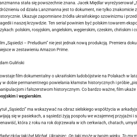
anzmanna stała się powszechnie znana. Jacek Międlar wyreżyserował 
dróżnieniu od działa Lanzmanna jest to dokument, nie tylko znakomicie zr
istorycznie. Ukazuje zapomniane źródła ukraińskiego szowinizmu i prz
ragedii i naszej krzywdzie. Ten serial powinien być polskim towarem ekspo
ęzykach: polskim, rosyjskim, angielskim, węgierskim, czeskim, chińskim i 
ilm „Sąsiedzi – Preludium” nie jest jednak nową produkcją. Premiera dok
iejsce w zestawieniu Amazon Prime.
dam Guliński
owstaje film dokumentalny o ukraińskim ludobójstwie na Polakach w la
y w dobie permanentnego powielania kłamstw historycznych i próbie „pisa
anipulacjom i fałszerstwom historycznym. Co bardzo ważne, film ukaże 
osyjskim i węgierskim
.
ytuł „Sąsiedzi” ma wskazywać na obraz sielskiego współżycia w arkadyjs
wijają się w pasiekach, a sąsiedzi żyją pospołu we wzajemnej przyjaźni i
ienawiść, która z roku na rok dojrzewała w ich cerkwiach, chatach, umysł
ładyczków taki był Michał. Ukrainiec. On taki może w twoim wieku. To my m