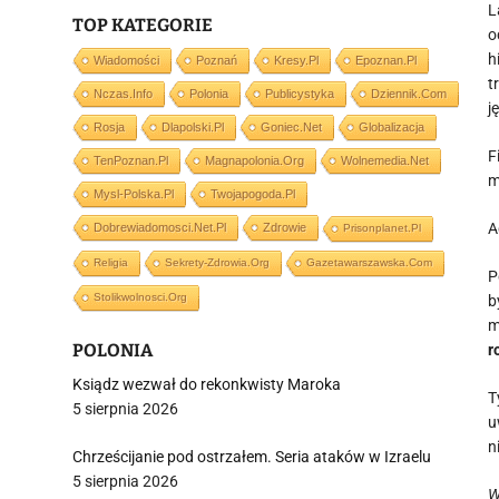
L
TOP KATEGORIE
o
h
Wiadomości
Poznań
Kresy.pl
Epoznan.pl
t
Nczas.info
Polonia
Publicystyka
Dziennik.com
j
Rosja
Dlapolski.pl
Goniec.net
Globalizacja
F
TenPoznan.pl
Magnapolonia.org
Wolnemedia.net
m
Mysl-Polska.pl
Twojapogoda.pl
A
Dobrewiadomosci.net.pl
Zdrowie
Prisonplanet.pl
Religia
Sekrety-Zdrowia.org
Gazetawarszawska.com
P
Stolikwolnosci.org
b
m
POLONIA
r
Ksiądz wezwał do rekonkwisty Maroka
T
5 sierpnia 2026
u
n
Chrześcijanie pod ostrzałem. Seria ataków w Izraelu
5 sierpnia 2026
W