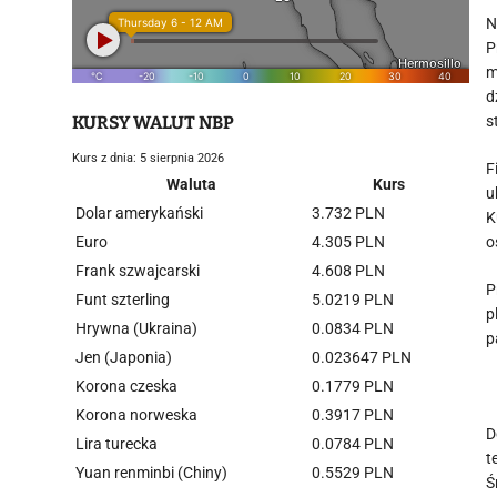
N
P
m
d
KURSY WALUT NBP
s
Kurs z dnia: 5 sierpnia 2026
F
Waluta
Kurs
u
Dolar amerykański
3.732 PLN
K
Euro
4.305 PLN
o
Frank szwajcarski
4.608 PLN
P
Funt szterling
5.0219 PLN
p
Hrywna (Ukraina)
0.0834 PLN
p
Jen (Japonia)
0.023647 PLN
Korona czeska
0.1779 PLN
Korona norweska
0.3917 PLN
D
Lira turecka
0.0784 PLN
t
Yuan renminbi (Chiny)
0.5529 PLN
Ś