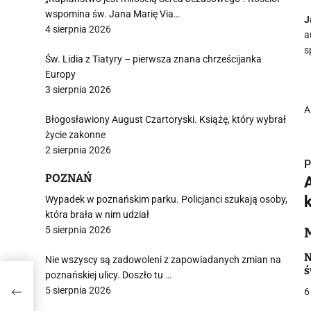
wspomina św. Jana Marię Via…
J
4 sierpnia 2026
a
s
Św. Lidia z Tiatyry – pierwsza znana chrześcijanka
Europy
3 sierpnia 2026
A
Błogosławiony August Czartoryski. Książę, który wybrał
życie zakonne
2 sierpnia 2026
P
POZNAŃ
A
Wypadek w poznańskim parku. Policjanci szukają osoby,
która brała w nim udział
5 sierpnia 2026
i
N
Nie wszyscy są zadowoleni z zapowiadanych zmian na
ś
poznańskiej ulicy. Doszło tu …
5 sierpnia 2026
6