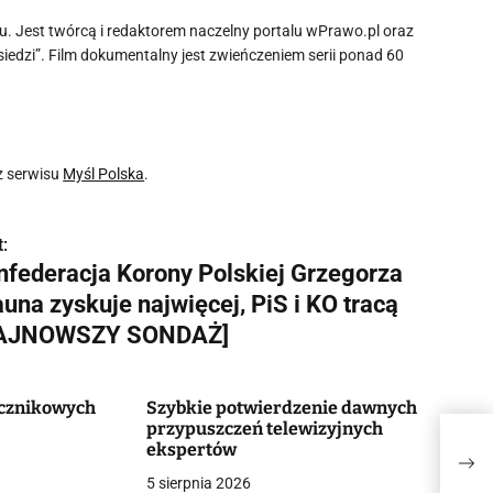
mu. Jest twórcą i redaktorem naczelny portalu wPrawo.pl oraz
siedzi”. Film dokumentalny jest zwieńczeniem serii ponad 60
z serwisu
Myśl Polska
.
:
nfederacja Korony Polskiej Grzegorza
una zyskuje najwięcej, PiS i KO tracą
AJNOWSZY SONDAŻ]
ęcznikowych
Szybkie potwierdzenie dawnych
przypuszczeń telewizyjnych
Konf
ekspertów
zysk
SON
5 sierpnia 2026