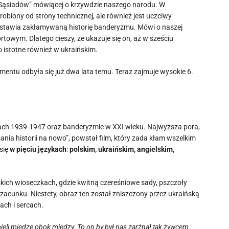
„Sąsiadów” mówiącej o krzywdzie naszego narodu. W
obiony od strony technicznej, ale również jest uczciwy
edstawia zakłamywaną historię banderyzmu. Mówi o naszej
rtowym. Dlatego cieszy, że ukazuje się on, aż w sześciu
co istotne również w ukraińskim.
umentu odbyła się już dwa lata temu. Teraz zajmuje wysokie 6.
tach 1939-1947 oraz banderyzmie w XXI wieku. Najwyższa pora,
nia historii na nowo”, powstał film, który zada kłam wszelkim
się
w pięciu językach
:
polskim, ukraińskim, angielskim,
kich wioseczkach, gdzie kwitną czereśniowe sady, pszczoły
 szacunku. Niestety, obraz ten został zniszczony przez ukraińską
ach i sercach.
ieli miedzę obok miedzy. To on by był nas zarżnął tak żywcem.