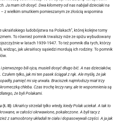
ch. Ja mam ich dosyć. Dwa kilometry od nas nabijali dzieciaki na
e
– z wielkim smutkiem pomieszanym ze złością wspomina
e ukraińskiego ludobójstwa na Polakach”, której kolejne tomy
eryzmem. To również pomnik trwalszy niże ze spiżu wybudowany
zczyźnie w latach 1939-1947. To też pomnik dla tych, którzy
li, widząc, jak ukraińscy sąsiedzi mordują ich rodziny. To pomnik
dów.
 i pierwszego bili ojca, musieli dosyć długo bić. A nas dzieciaków,
. Czułem tylko, jak mi ten pasek ściągał z rąk. Ale myślę, że jak
opadły, pamięć mi się urwała. Braciszek najmłodszy miał trzy
tą kromeczką chleba. Czas trochę leczy rany, ale te wspomnienia są
dlatego, że byli Polakami.
t. II)
:
Ukraińcy strzelali tylko wtedy, kiedy Polak uciekał. A tak to
sakrowane, w całości okrwawione, pokaleczone. A byli tacy z
ież z samoobrony układali te ciała i dopasowywali części. A ja jak