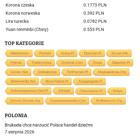
Korona czeska
0.1773 PLN
Korona norweska
0.392 PLN
Lira turecka
0.0782 PLN
Yuan renminbi (Chiny)
0.553 PLN
TOP KATEGORIE
Wiadomości
Poznań
Kresy.pl
Epoznan.pl
Nczas.info
Polonia
Publicystyka
Dziennik.com
Rosja
Dlapolski.pl
Goniec.net
Globalizacja
TenPoznan.pl
Magnapolonia.org
Wolnemedia.net
Mysl-Polska.pl
Twojapogoda.pl
Dobrewiadomosci.net.pl
Zdrowie
Prisonplanet.pl
Religia
Sekrety-Zdrowia.org
Gazetawarszawska.com
Stolikwolnosci.org
POLONIA
Bruksela chce narzucić Polsce handel dziećmi
7 sierpnia 2026