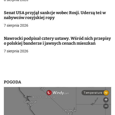
a
w
Senat USA przyjął sankcje wobec Rosji. Uderzą też w
nabywców rosyjskiej ropy
p
7 sierpnia 2026
i
Nawrocki podpisał cztery ustawy. Wśród nich przepisy
s
o polskiej banderze i jawnych cenach mieszkań
u
7 sierpnia 2026
POGODA