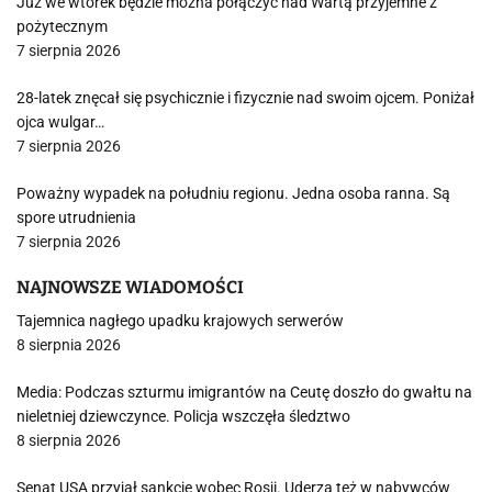
Już we wtorek będzie można połączyć nad Wartą przyjemne z
pożytecznym
7 sierpnia 2026
28-latek znęcał się psychicznie i fizycznie nad swoim ojcem. Poniżał
ojca wulgar…
7 sierpnia 2026
Poważny wypadek na południu regionu. Jedna osoba ranna. Są
spore utrudnienia
7 sierpnia 2026
NAJNOWSZE WIADOMOŚCI
Tajemnica nagłego upadku krajowych serwerów
8 sierpnia 2026
Media: Podczas szturmu imigrantów na Ceutę doszło do gwałtu na
nieletniej dziewczynce. Policja wszczęła śledztwo
8 sierpnia 2026
Senat USA przyjął sankcje wobec Rosji. Uderzą też w nabywców