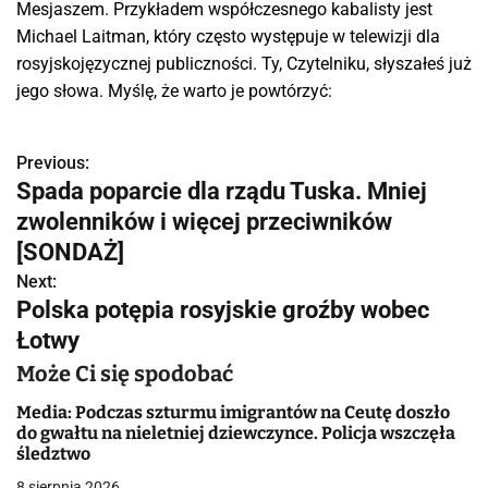
Mesjaszem. Przykładem współczesnego kabalisty jest
Michael Laitman, który często występuje w telewizji dla
rosyjskojęzycznej publiczności. Ty, Czytelniku, słyszałeś już
jego słowa. Myślę, że warto je powtórzyć:
Previous:
N
Spada poparcie dla rządu Tuska. Mniej
a
zwolenników i więcej przeciwników
w
[SONDAŻ]
Next:
i
Polska potępia rosyjskie groźby wobec
g
Łotwy
a
Może Ci się spodobać
c
Media: Podczas szturmu imigrantów na Ceutę doszło
do gwałtu na nieletniej dziewczynce. Policja wszczęła
j
śledztwo
8 sierpnia 2026