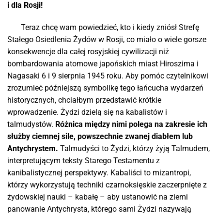
i dla Rosji!
Teraz chcę wam powiedzieć, kto i kiedy zniósł Strefę
Stałego Osiedlenia Żydów w Rosji, co miało o wiele gorsze
konsekwencje dla całej rosyjskiej cywilizacji niż
bombardowania atomowe japońskich miast Hiroszima i
Nagasaki 6 i 9 sierpnia 1945 roku. Aby pomóc czytelnikowi
zrozumieć późniejszą symbolikę tego łańcucha wydarzeń
historycznych, chciałbym przedstawić krótkie
wprowadzenie. Żydzi dzielą się na kabalistów i
talmudystów.
Różnica między nimi polega na zakresie ich
służby ciemnej sile, powszechnie zwanej
diabłem
lub
Antychrystem.
Talmudyści to Żydzi, którzy żyją Talmudem,
interpretującym teksty Starego Testamentu z
kanibalistycznej perspektywy. Kabaliści to mizantropi,
którzy wykorzystują techniki czarnoksięskie zaczerpnięte z
żydowskiej nauki – kabałę – aby ustanowić na ziemi
panowanie Antychrysta, którego sami Żydzi nazywają