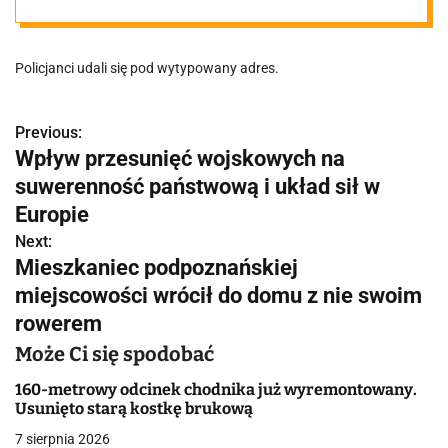
z nieswoim
Policjanci udali się pod wytypowany adres.
rowerem
Previous:
N
Wpływ przesunięć wojskowych na
a
suwerenność państwową i układ sił w
w
Europie
Next:
i
Mieszkaniec podpoznańskiej
g
miejscowości wrócił do domu z nie swoim
rowerem
a
Może Ci się spodobać
c
160-metrowy odcinek chodnika już wyremontowany.
j
Usunięto starą kostkę brukową
a
7 sierpnia 2026