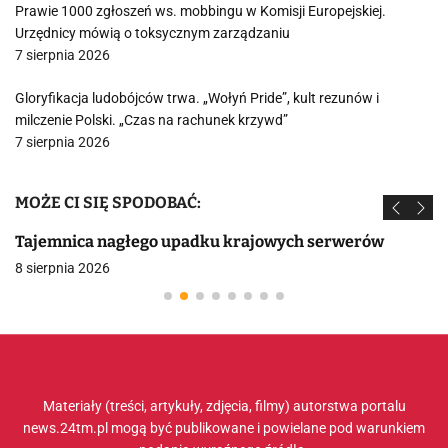
Prawie 1000 zgłoszeń ws. mobbingu w Komisji Europejskiej.
Urzędnicy mówią o toksycznym zarządzaniu
7 sierpnia 2026
Gloryfikacja ludobójców trwa. „Wołyń Pride”, kult rezunów i
milczenie Polski. „Czas na rachunek krzywd”
7 sierpnia 2026
MOŻE CI SIĘ SPODOBAĆ:
Tajemnica nagłego upadku krajowych serwerów
8 sierpnia 2026
Materiały (treści, artykuły, zdjęcia, filmy) autorstwa portalu
news.24tm.pl mogą być publikowane i powielane pod warunkiem