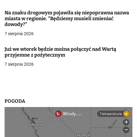
w
Na znaku drogowym pojawiła się niepoprawna nazwa
miasta w regionie. "Będziemy musieli zmieniać
p
dowody?"
i
7 sierpnia 2026
s
Już we wtorek będzie można połączyć nad Wartą
u
przyjemne z pożytecznym
7 sierpnia 2026
POGODA