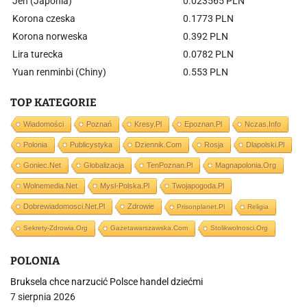
Jen (Japonia)
0.023565 PLN
Korona czeska
0.1773 PLN
Korona norweska
0.392 PLN
Lira turecka
0.0782 PLN
Yuan renminbi (Chiny)
0.553 PLN
TOP KATEGORIE
Wiadomości
Poznań
Kresy.pl
Epoznan.pl
Nczas.info
Polonia
Publicystyka
Dziennik.com
Rosja
Dlapolski.pl
Goniec.net
Globalizacja
TenPoznan.pl
Magnapolonia.org
Wolnemedia.net
Mysl-Polska.pl
Twojapogoda.pl
Dobrewiadomosci.net.pl
Zdrowie
Prisonplanet.pl
Religia
Sekrety-Zdrowia.org
Gazetawarszawska.com
Stolikwolnosci.org
POLONIA
Bruksela chce narzucić Polsce handel dziećmi
7 sierpnia 2026