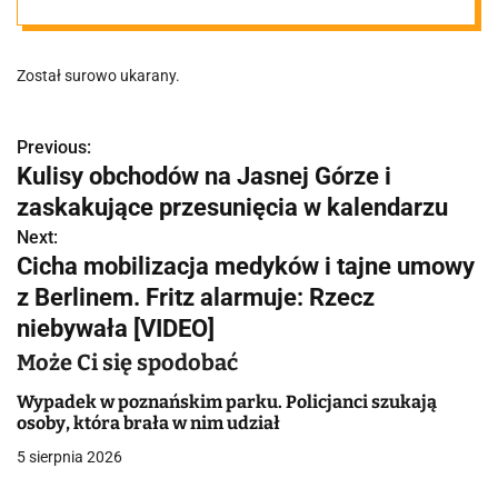
regionie.
Został surowo ukarany.
"Zrobił to na
oczach
Previous:
N
Kulisy obchodów na Jasnej Górze i
a
zaskakujące przesunięcia w kalendarzu
policjantów."
w
Next:
Cicha mobilizacja medyków i tajne umowy
i
z Berlinem. Fritz alarmuje: Rzecz
g
niebywała [VIDEO]
a
Może Ci się spodobać
c
Wypadek w poznańskim parku. Policjanci szukają
osoby, która brała w nim udział
j
5 sierpnia 2026
a