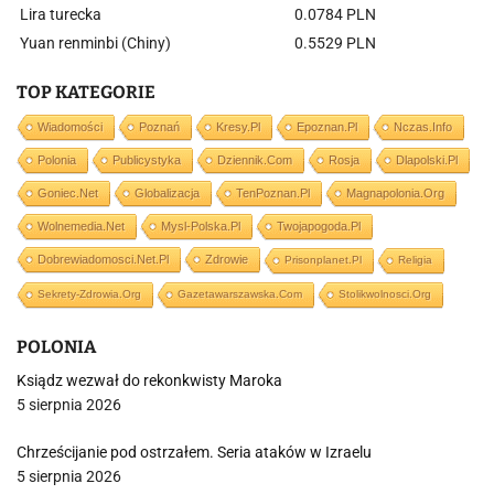
Lira turecka
0.0784 PLN
Yuan renminbi (Chiny)
0.5529 PLN
TOP KATEGORIE
Wiadomości
Poznań
Kresy.pl
Epoznan.pl
Nczas.info
Polonia
Publicystyka
Dziennik.com
Rosja
Dlapolski.pl
Goniec.net
Globalizacja
TenPoznan.pl
Magnapolonia.org
Wolnemedia.net
Mysl-Polska.pl
Twojapogoda.pl
Dobrewiadomosci.net.pl
Zdrowie
Prisonplanet.pl
Religia
Sekrety-Zdrowia.org
Gazetawarszawska.com
Stolikwolnosci.org
POLONIA
Ksiądz wezwał do rekonkwisty Maroka
5 sierpnia 2026
Chrześcijanie pod ostrzałem. Seria ataków w Izraelu
5 sierpnia 2026