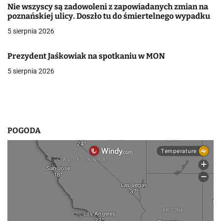
Nie wszyscy są zadowoleni z zapowiadanych zmian na
w
poznańskiej ulicy. Doszło tu do śmiertelnego wypadku
5 sierpnia 2026
p
i
Prezydent Jaśkowiak na spotkaniu w MON
s
5 sierpnia 2026
u
POGODA