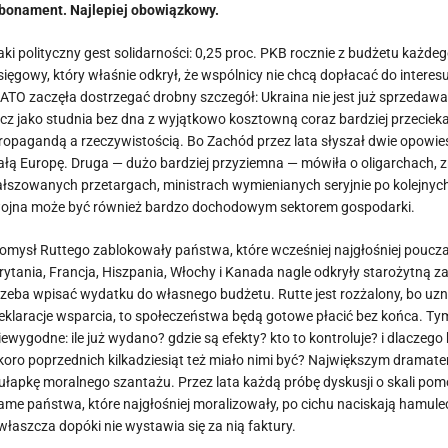
bonament. Najlepiej obowiązkowy.
aki polityczny gest solidarności: 0,25 proc. PKB rocznie z budżetu każd
sięgowy, który właśnie odkrył, że wspólnicy nie chcą dopłacać do intere
ATO zaczęła dostrzegać drobny szczegół: Ukraina nie jest już sprzeda
ecz jako studnia bez dna z wyjątkowo kosztowną coraz bardziej przeciekaj
ropagandą a rzeczywistością. Bo Zachód przez lata słyszał dwie opowieś
ałą Europę. Druga — dużo bardziej przyziemna — mówiła o oligarchach, zn
ałszowanych przetargach, ministrach wymienianych seryjnie po kolejnych a
ojna może być również bardzo dochodowym sektorem gospodarki.
omysł Ruttego zablokowały państwa, które wcześniej najgłośniej poucza
rytania, Francja, Hiszpania, Włochy i Kanada nagle odkryły starożytną za
rzeba wpisać wydatku do własnego budżetu. Rutte jest rozżalony, bo uznał
eklaracje wsparcia, to społeczeństwa będą gotowe płacić bez końca. 
iewygodne: ile już wydano? gdzie są efekty? kto to kontroluje? i dlaczeg
koro poprzednich kilkadziesiąt też miało nimi być? Największym dramatem
ułapkę moralnego szantażu. Przez lata każdą próbę dyskusji o skali pom
ame państwa, które najgłośniej moralizowały, po cichu naciskają hamule
właszcza dopóki nie wystawia się za nią faktury.