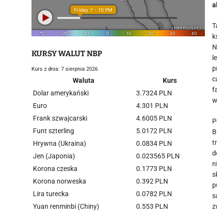
a
T
k
N
KURSY WALUT NBP
l
p
Kurs z dnia: 7 sierpnia 2026
c
Waluta
Kurs
f
Dolar amerykański
3.7324 PLN
w
Euro
4.301 PLN
Frank szwajcarski
4.6005 PLN
P
Funt szterling
5.0172 PLN
B
t
Hrywna (Ukraina)
0.0834 PLN
d
Jen (Japonia)
0.023565 PLN
n
Korona czeska
0.1773 PLN
s
Korona norweska
0.392 PLN
p
Lira turecka
0.0782 PLN
s
Yuan renminbi (Chiny)
0.553 PLN
z