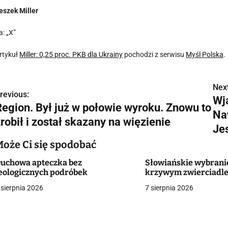
eszek Miller
a: „X”
rtykuł
Miller: 0,25 proc. PKB dla Ukrainy
pochodzi z serwisu
Myśl Polska
.
Next
N
revious:
Wj
Region. Był już w połowie wyroku. Znowu to
a
Na
robił i został skazany na więzienie
w
Jes
Może Ci się spodobać
uchowa apteczka bez
Słowiańskie wybrani
g
eologicznych podróbek
krzywym zwierciadl
a
 sierpnia 2026
7 sierpnia 2026
c