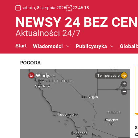
S
sobota, 8 sierpnia 2026
22
:
46
:
19
k
i
NEWSY 24 BEZ CE
p
t
Aktualności 24/7
o
c
Start
Wiadomości
Publicystyka
Globali
o
n
POGODA
t
e
n
t
S
c