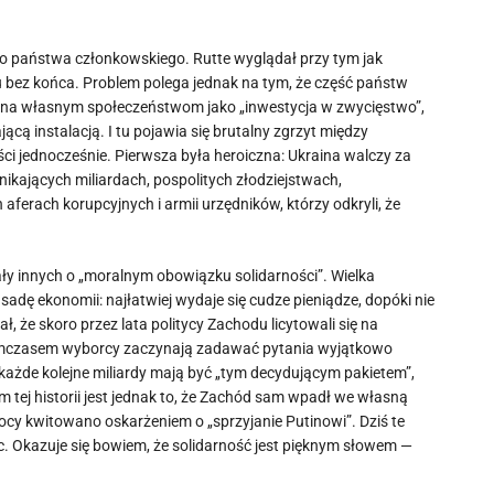
ego państwa członkowskiego. Rutte wyglądał przy tym jak
su bez końca. Problem polega jednak na tym, że część państw
wana własnym społeczeństwom jako „inwestycja w zwycięstwo”,
ącą instalacją. I tu pojawia się brutalny zgrzyt między
ci jednocześnie. Pierwsza była heroiczna: Ukraina walczy za
ikających miliardach, pospolitych złodziejstwach,
ferach korupcyjnych i armii urzędników, którzy odkryli, że
ły innych o „moralnym obowiązku solidarności”. Wielka
sadę ekonomii: najłatwiej wydaje się cudze pieniądze, dopóki nie
, że skoro przez lata politycy Zachodu licytowali się na
Tymczasem wyborcy zaczynają zadawać pytania wyjątkowo
o każde kolejne miliardy mają być „tym decydującym pakietem”,
 tej historii jest jednak to, że Zachód sam wpadł we własną
ocy kwitowano oskarżeniem o „sprzyjanie Putinowi”. Dziś te
c. Okazuje się bowiem, że solidarność jest pięknym słowem —