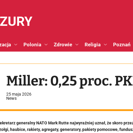
NZURY
zacja
Polonia
Zdrowie
Religia
Poznań
Miller: 0,25 proc. P
25 maja 2026
News
ekretarz generalny NATO Mark Rutte najwyraźniej uznał, że skoro przez 
zołgi, haubice, rakiety, agregaty, generatory, pakiety pomocowe, fundus