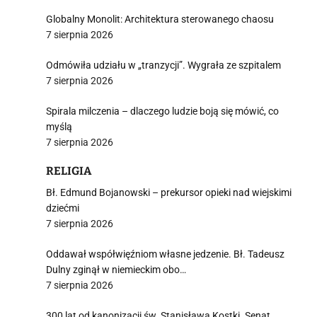
Globalny Monolit: Architektura sterowanego chaosu
7 sierpnia 2026
Odmówiła udziału w „tranzycji”. Wygrała ze szpitalem
7 sierpnia 2026
i
Spirala milczenia – dlaczego ludzie boją się mówić, co
myślą
7 sierpnia 2026
RELIGIA
Bł. Edmund Bojanowski – prekursor opieki nad wiejskimi
dziećmi
7 sierpnia 2026
Oddawał współwięźniom własne jedzenie. Bł. Tadeusz
Dulny zginął w niemieckim obo…
7 sierpnia 2026
300 lat od kanonizacji św. Stanisława Kostki. Senat