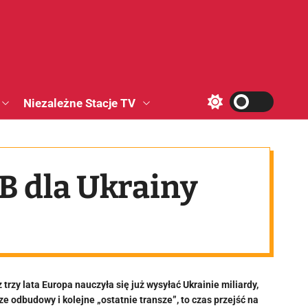
Niezależne Stacje TV
S
w
i
t
c
h
KB dla Ukrainy
c
o
l
o
r
m
o
d
e
trzy lata Europa nauczyła się już wysyłać Ukrainie miliardy,
ze odbudowy i kolejne „ostatnie transze”, to czas przejść na