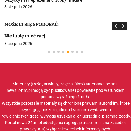
Wszyscy nasi reprezentanci zdobyli medale
8 sierpnia 2026
MOŻE CI SIĘ SPODOBAĆ:
Nie lubię mieć racji
8 sierpnia 2026
Materiały (treści, artykuły, zdjęcia, filmy) autorstwa portalu
news.24tm.pl mogą być publikowane i powielane pod warunkiem
podania wyraźnego źródła.
Wszystkie pozostałe materiały są chronione prawami autorskimi, które
przysługują poszczególnym twórcom i wydawcom.
Powielanie tych treści wymaga uzyskania ich uprzedniej pisemnej zgody.
Portal news.24tm.pl udostępnia i agreguje treści (m.in. na zasadzie
prawa cytatu) wyłącznie w celach informacyjnych.