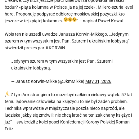
Ciekawe, czy ktoś jeszcze płaci Millerowi za opowiadanie takich
bzdur? «piąta kolumna w Polsce, ja na jej czele». Millero-szuria level
hard. Proponuję podpytać odbiorcę moskiewskiej pożyczki, kto
jeszcze w tej «piątej kolumnie»
” – napisał Paweł Kowal.
Wpis ten nie uszedł uwadze Janusza Korwin-Mikkego. „Jedynym
szurem w tym wszystkim jest Pan. Szurem i ukraińskim lobbystą” –
stwierdził prezes partii KORWiN.
Jedynym szurem w tym wszystkim jest Pan. Szurem i
ukraińskim lobbystą.
— Janusz Korwin-Mikke (@JkmMikke)
May 31, 2026
„
Z tym Armstrongiem to może być całkiem ciekawy wątek. 57 lat
temu lądowanie człowieka na księżycu to nie był żaden problem.
Technika wprawdzie w międzyczasie poszła nieco naprzód, ale
ludziska jakby się zmówili; nie chcą latać na ten zakichany księżyc i
już” – stwierdził z kolei poseł Konfederacji Korony Polskiej Roman
Fritz.