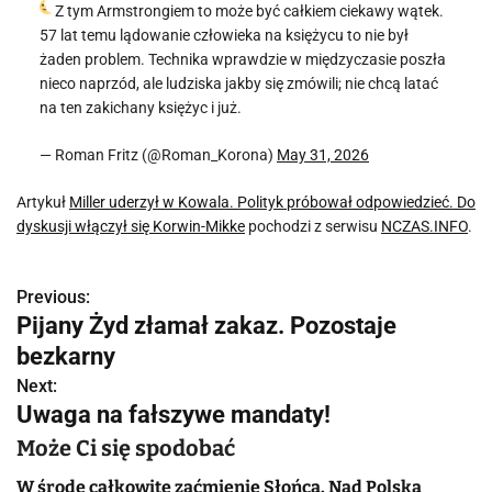
Z tym Armstrongiem to może być całkiem ciekawy wątek.
57 lat temu lądowanie człowieka na księżycu to nie był
żaden problem. Technika wprawdzie w międzyczasie poszła
nieco naprzód, ale ludziska jakby się zmówili; nie chcą latać
na ten zakichany księżyc i już.
— Roman Fritz (@Roman_Korona)
May 31, 2026
Artykuł
Miller uderzył w Kowala. Polityk próbował odpowiedzieć. Do
dyskusji włączył się Korwin-Mikke
pochodzi z serwisu
NCZAS.INFO
.
Previous:
N
Pijany Żyd złamał zakaz. Pozostaje
a
bezkarny
w
Next:
Uwaga na fałszywe mandaty!
i
Może Ci się spodobać
g
W środę całkowite zaćmienie Słońca. Nad Polską