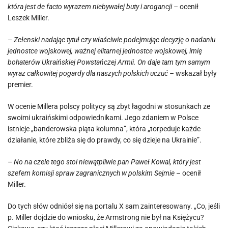
która jest de facto wyrazem niebywałej buty i arogancji –
ocenił
Leszek Miller.
–
Zełenski nadając tytuł czy właściwie podejmując decyzję o nadaniu
jednostce wojskowej, ważnej elitarnej jednostce wojskowej, imię
bohaterów Ukraińskiej Powstańczej Armii. On daje tam tym samym
wyraz całkowitej pogardy dla naszych polskich uczuć –
wskazał były
premier.
W ocenie Millera polscy politycy są zbyt łagodni w stosunkach ze
swoimi ukraińskimi odpowiednikami. Jego zdaniem w Polsce
istnieje „banderowska piąta kolumna”, która „torpeduje każde
działanie, które zbliża się do prawdy, co się dzieje na Ukrainie”.
–
No na czele tego stoi niewątpliwie pan Paweł Kowal, który jest
szefem komisji spraw zagranicznych w polskim Sejmie
– ocenił
Miller.
Do tych słów odniósł się na portalu X sam zainteresowany. „Co, jeśli
p. Miller dojdzie do wniosku, że Armstrong nie był na Księżycu?