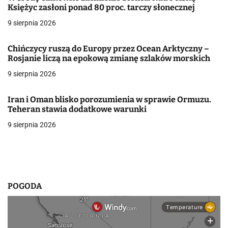
a
Księżyc zasłoni ponad 80 proc. tarczy słonecznej
9 sierpnia 2026
c
j
Chińczycy ruszą do Europy przez Ocean Arktyczny –
Rosjanie liczą na epokową zmianę szlaków morskich
a
9 sierpnia 2026
w
Iran i Oman blisko porozumienia w sprawie Ormuzu.
p
Teheran stawia dodatkowe warunki
i
9 sierpnia 2026
s
u
POGODA