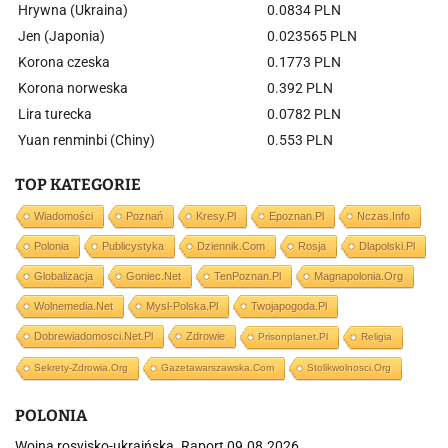
Hrywna (Ukraina)
0.0834 PLN
Jen (Japonia)
0.023565 PLN
Korona czeska
0.1773 PLN
Korona norweska
0.392 PLN
Lira turecka
0.0782 PLN
Yuan renminbi (Chiny)
0.553 PLN
TOP KATEGORIE
Wiadomości
Poznań
Kresy.pl
Epoznan.pl
Nczas.info
Polonia
Publicystyka
Dziennik.com
Rosja
Dlapolski.pl
Globalizacja
Goniec.net
TenPoznan.pl
Magnapolonia.org
Wolnemedia.net
Mysl-Polska.pl
Twojapogoda.pl
Dobrewiadomosci.net.pl
Zdrowie
Prisonplanet.pl
Religia
Sekrety-Zdrowia.org
Gazetawarszawska.com
Stolikwolnosci.org
POLONIA
Wojna rosyjsko-ukraińska. Raport 09.08.2026