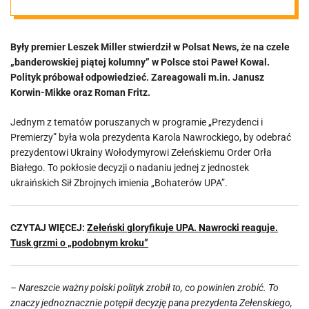
odpowiedzieć.
Były premier Leszek Miller stwierdził w Polsat News, że na czele
Do dyskusji
„banderowskiej piątej kolumny” w Polsce stoi Paweł Kowal.
Polityk próbował odpowiedzieć. Zareagowali m.in. Janusz
włączył się
Korwin-Mikke oraz Roman Fritz.
Jednym z tematów poruszanych w programie „Prezydenci i
Korwin-Mikke
Premierzy” była wola prezydenta Karola Nawrockiego, by odebrać
prezydentowi Ukrainy Wołodymyrowi Zełeńskiemu Order Orła
Białego. To pokłosie decyzji o nadaniu jednej z jednostek
ukraińskich Sił Zbrojnych imienia „Bohaterów UPA”.
CZYTAJ WIĘCEJ:
Zełeński gloryfikuje UPA. Nawrocki reaguje.
Tusk grzmi o „podobnym kroku”
– Nareszcie ważny polski polityk zrobił to, co powinien zrobić. To
znaczy jednoznacznie potępił decyzję pana prezydenta Zełenskiego,