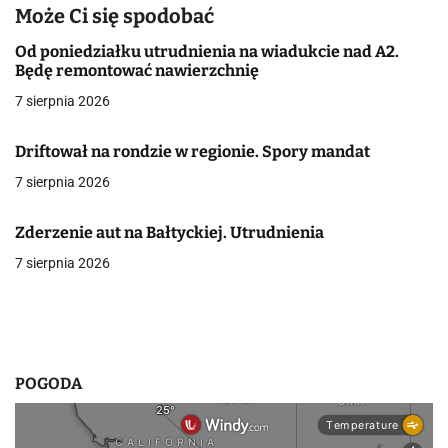
Może Ci się spodobać
c
Od poniedziałku utrudnienia na wiadukcie nad A2.
j
Będę remontować nawierzchnię
a
7 sierpnia 2026
w
Driftował na rondzie w regionie. Spory mandat
p
7 sierpnia 2026
i
Zderzenie aut na Bałtyckiej. Utrudnienia
s
7 sierpnia 2026
u
POGODA