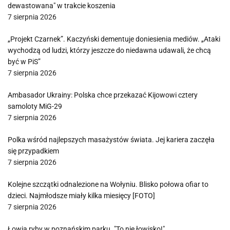
dewastowana" w trakcie koszenia
7 sierpnia 2026
„Projekt Czarnek”. Kaczyński dementuje doniesienia mediów. „Ataki
wychodzą od ludzi, którzy jeszcze do niedawna udawali, że chcą
być w PiS”
7 sierpnia 2026
Ambasador Ukrainy: Polska chce przekazać Kijowowi cztery
samoloty MiG-29
7 sierpnia 2026
Polka wśród najlepszych masażystów świata. Jej kariera zaczęła
się przypadkiem
7 sierpnia 2026
Kolejne szczątki odnalezione na Wołyniu. Blisko połowa ofiar to
dzieci. Najmłodsze miały kilka miesięcy [FOTO]
7 sierpnia 2026
Łowią ryby w poznańskim parku. "To nie łowisko!"