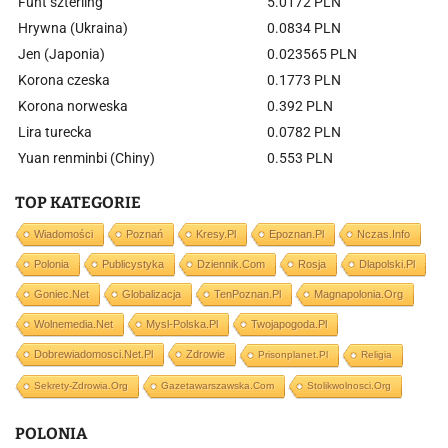
Funt szterling
5.0172 PLN
Hrywna (Ukraina)
0.0834 PLN
Jen (Japonia)
0.023565 PLN
Korona czeska
0.1773 PLN
Korona norweska
0.392 PLN
Lira turecka
0.0782 PLN
Yuan renminbi (Chiny)
0.553 PLN
TOP KATEGORIE
Wiadomości
Poznań
Kresy.pl
Epoznan.pl
Nczas.info
Polonia
Publicystyka
Dziennik.com
Rosja
Dlapolski.pl
Goniec.net
Globalizacja
TenPoznan.pl
Magnapolonia.org
Wolnemedia.net
Mysl-Polska.pl
Twojapogoda.pl
Dobrewiadomosci.net.pl
Zdrowie
Prisonplanet.pl
Religia
Sekrety-Zdrowia.org
Gazetawarszawska.com
Stolikwolnosci.org
POLONIA