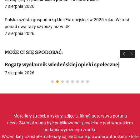
7 sierpnia 2026
Polska szóstą gospodarką Unii Europejskiej w 2025 roku. Wzrost
ponad dwa razy szybszy niż w UE
7 sierpnia 2026
MOŻE CI SIĘ SPODOBAĆ:
Rogaty wysłannik wiedeńskiej opieki społecznej
7 sierpnia 2026
Materiały (treści, artykuły, zdjęcia, filmy) autorstwa portalu
news.24tm.pl mogą być publikowane i powielane pod warunkiem
podania wyraźnego źródła.
Wszystkie pozostałe materiały są chronione prawami autorskimi, które