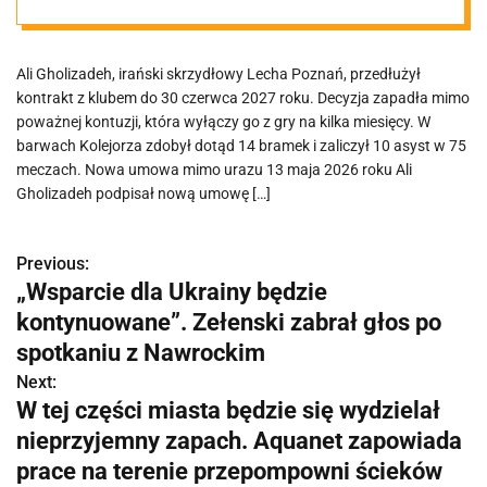
Ali Gholizadeh, irański skrzydłowy Lecha Poznań, przedłużył
kontrakt z klubem do 30 czerwca 2027 roku. Decyzja zapadła mimo
poważnej kontuzji, która wyłączy go z gry na kilka miesięcy. W
barwach Kolejorza zdobył dotąd 14 bramek i zaliczył 10 asyst w 75
meczach. Nowa umowa mimo urazu 13 maja 2026 roku Ali
Gholizadeh podpisał nową umowę […]
Previous:
N
„Wsparcie dla Ukrainy będzie
a
kontynuowane”. Zełenski zabrał głos po
w
spotkaniu z Nawrockim
Next:
i
W tej części miasta będzie się wydzielał
g
nieprzyjemny zapach. Aquanet zapowiada
prace na terenie przepompowni ścieków
a