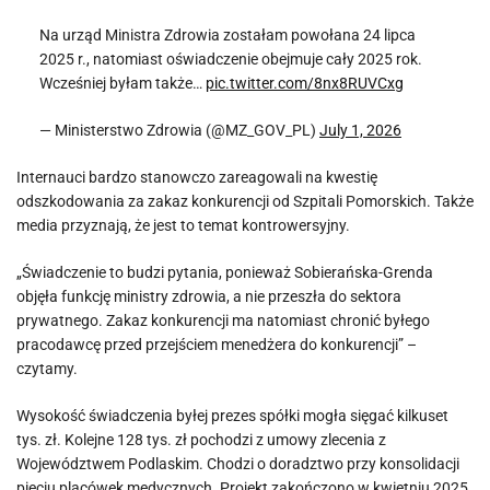
Na urząd Ministra Zdrowia zostałam powołana 24 lipca
2025 r., natomiast oświadczenie obejmuje cały 2025 rok.
Wcześniej byłam także…
pic.twitter.com/8nx8RUVCxg
— Ministerstwo Zdrowia (@MZ_GOV_PL)
July 1, 2026
Internauci bardzo stanowczo zareagowali na kwestię
odszkodowania za zakaz konkurencji od Szpitali Pomorskich. Także
media przyznają, że jest to temat kontrowersyjny.
„Świadczenie to budzi pytania, ponieważ Sobierańska-Grenda
objęła funkcję ministry zdrowia, a nie przeszła do sektora
prywatnego. Zakaz konkurencji ma natomiast chronić byłego
pracodawcę przed przejściem menedżera do konkurencji” –
czytamy.
Wysokość świadczenia byłej prezes spółki mogła sięgać kilkuset
tys. zł. Kolejne 128 tys. zł pochodzi z umowy zlecenia z
Województwem Podlaskim. Chodzi o doradztwo przy konsolidacji
pięciu placówek medycznych. Projekt zakończono w kwietniu 2025