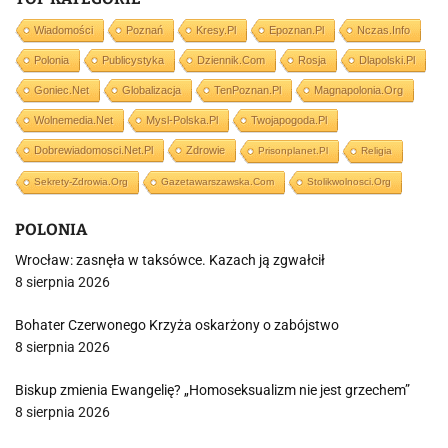
Wiadomości
Poznań
Kresy.pl
Epoznan.pl
Nczas.info
Polonia
Publicystyka
Dziennik.com
Rosja
Dlapolski.pl
Goniec.net
Globalizacja
TenPoznan.pl
Magnapolonia.org
Wolnemedia.net
Mysl-Polska.pl
Twojapogoda.pl
Dobrewiadomosci.net.pl
Zdrowie
Prisonplanet.pl
Religia
Sekrety-Zdrowia.org
Gazetawarszawska.com
Stolikwolnosci.org
POLONIA
Wrocław: zasnęła w taksówce. Kazach ją zgwałcił
8 sierpnia 2026
Bohater Czerwonego Krzyża oskarżony o zabójstwo
8 sierpnia 2026
Biskup zmienia Ewangelię? „Homoseksualizm nie jest grzechem”
8 sierpnia 2026