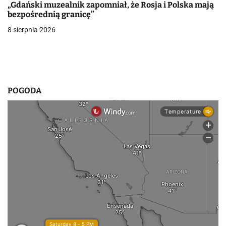
i
„Gdański muzealnik zapomniał, że Rosja i Polska mają
bezpośrednią granicę”
s
8 sierpnia 2026
u
POGODA