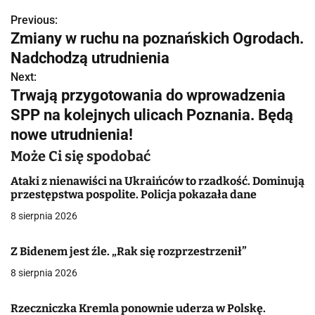
Previous:
N
Zmiany w ruchu na poznańskich Ogrodach.
a
Nadchodzą utrudnienia
w
Next:
Trwają przygotowania do wprowadzenia
i
SPP na kolejnych ulicach Poznania. Będą
g
nowe utrudnienia!
a
Może Ci się spodobać
c
Ataki z nienawiści na Ukraińców to rzadkość. Dominują
przestępstwa pospolite. Policja pokazała dane
j
8 sierpnia 2026
a
Z Bidenem jest źle. „Rak się rozprzestrzenił”
w
8 sierpnia 2026
p
Rzeczniczka Kremla ponownie uderza w Polskę.