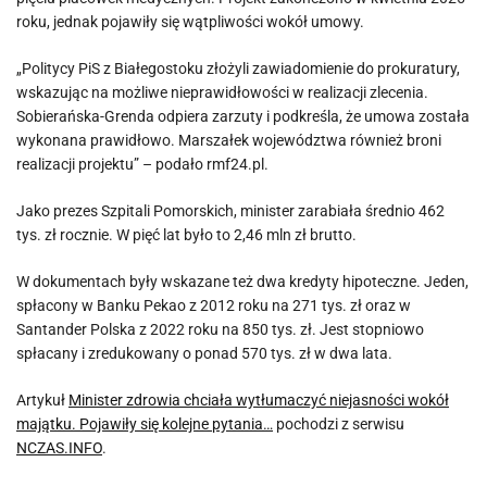
roku, jednak pojawiły się wątpliwości wokół umowy.
„Politycy PiS z Białegostoku złożyli zawiadomienie do prokuratury,
wskazując na możliwe nieprawidłowości w realizacji zlecenia.
Sobierańska-Grenda odpiera zarzuty i podkreśla, że umowa została
wykonana prawidłowo. Marszałek województwa również broni
realizacji projektu” – podało rmf24.pl.
Jako prezes Szpitali Pomorskich, minister zarabiała średnio 462
tys. zł rocznie. W pięć lat było to 2,46 mln zł brutto.
W dokumentach były wskazane też dwa kredyty hipoteczne. Jeden,
spłacony w Banku Pekao z 2012 roku na 271 tys. zł oraz w
Santander Polska z 2022 roku na 850 tys. zł. Jest stopniowo
spłacany i zredukowany o ponad 570 tys. zł w dwa lata.
Artykuł
Minister zdrowia chciała wytłumaczyć niejasności wokół
majątku. Pojawiły się kolejne pytania…
pochodzi z serwisu
NCZAS.INFO
.