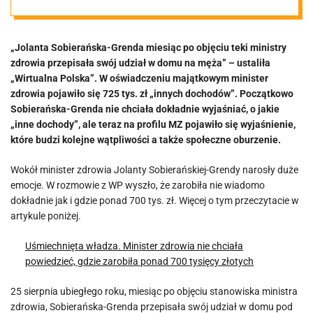
wokół majątku.
„Jolanta Sobierańska-Grenda miesiąc po objęciu teki ministry
Pojawiły się
zdrowia przepisała swój udział w domu na męża” – ustaliła
„Wirtualna Polska”. W oświadczeniu majątkowym minister
kolejne
zdrowia pojawiło się 725 tys. zł „innych dochodów”. Początkowo
Sobierańska-Grenda nie chciała dokładnie wyjaśniać, o jakie
„inne dochody”, ale teraz na profilu MZ pojawiło się wyjaśnienie,
pytania…
które budzi kolejne wątpliwości a także społeczne oburzenie.
Wokół minister zdrowia Jolanty Sobierańskiej-Grendy narosły duże
emocje. W rozmowie z WP wyszło, że zarobiła nie wiadomo
dokładnie jak i gdzie ponad 700 tys. zł. Więcej o tym przeczytacie w
artykule poniżej.
Uśmiechnięta władza. Minister zdrowia nie chciała
powiedzieć, gdzie zarobiła ponad 700 tysięcy złotych
25 sierpnia ubiegłego roku, miesiąc po objęciu stanowiska ministra
zdrowia, Sobierańska-Grenda przepisała swój udział w domu pod