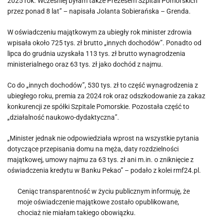
2025 rok. Wcześniej byłam także Prezesem Szpitali Pomorskich
przez ponad 8 lat” – napisała Jolanta Sobierańska – Grenda.
W oświadczeniu majątkowym za ubiegły rok minister zdrowia
wpisała około 725 tys. zł brutto „innych dochodów”. Ponadto od
lipca do grudnia uzyskała 113 tys. zł brutto wynagrodzenia
ministerialnego oraz 63 tys. zł jako dochód z najmu.
Co do „innych dochodów”, 530 tys. zł to część wynagrodzenia z
ubiegłego roku, premia za 2024 rok oraz odszkodowanie za zakaz
konkurencji ze spółki Szpitale Pomorskie. Pozostała część to
„działalność naukowo-dydaktyczna”.
„Minister jednak nie odpowiedziała wprost na wszystkie pytania
dotyczące przepisania domu na męża, daty rozdzielności
majątkowej, umowy najmu za 63 tys. zł ani m.in. o zniknięcie z
oświadczenia kredytu w Banku Pekao” – podało z kolei rmf24.pl.
Ceniąc transparentność w życiu publicznym informuję, że
moje oświadczenie majątkowe zostało opublikowane,
chociaż nie miałam takiego obowiązku.