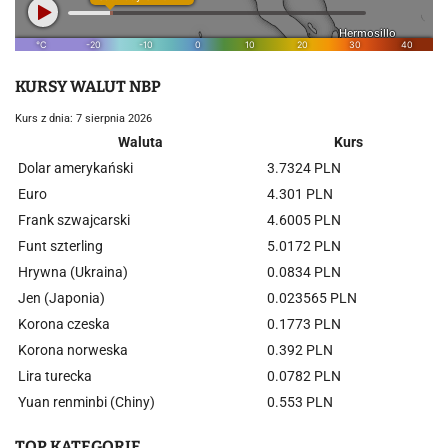
KURSY WALUT NBP
Kurs z dnia: 7 sierpnia 2026
Waluta
Kurs
Dolar amerykański
3.7324 PLN
Euro
4.301 PLN
Frank szwajcarski
4.6005 PLN
Funt szterling
5.0172 PLN
Hrywna (Ukraina)
0.0834 PLN
Jen (Japonia)
0.023565 PLN
Korona czeska
0.1773 PLN
Korona norweska
0.392 PLN
Lira turecka
0.0782 PLN
Yuan renminbi (Chiny)
0.553 PLN
TOP KATEGORIE