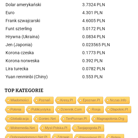
Dolar amerykański
3.7324 PLN
Euro
4.301 PLN
Frank szwajcarski
4.6005 PLN
Funt szterling
5.0172 PLN
Hrywna (Ukraina)
0.0834 PLN
Jen (Japonia)
0.023565 PLN
Korona czeska
0.1773 PLN
Korona norweska
0.392 PLN
Lira turecka
0.0782 PLN
Yuan renminbi (Chiny)
0.553 PLN
TOP KATEGORIE
Wiadomości
Poznań
Kresy.pl
Epoznan.pl
Nczas.info
Polonia
Publicystyka
Dziennik.com
Rosja
Dlapolski.pl
Globalizacja
Goniec.net
TenPoznan.pl
Magnapolonia.org
Wolnemedia.net
Mysl-Polska.pl
Twojapogoda.pl
Dobrewiadomosci.net.pl
Zdrowie
Prisonplanet.pl
Religia