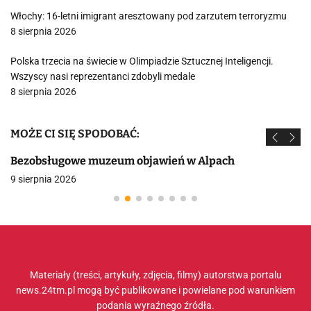
Włochy: 16-letni imigrant aresztowany pod zarzutem terroryzmu
8 sierpnia 2026
Polska trzecia na świecie w Olimpiadzie Sztucznej Inteligencji.
Wszyscy nasi reprezentanci zdobyli medale
8 sierpnia 2026
MOŻE CI SIĘ SPODOBAĆ:
Bezobsługowe muzeum objawień w Alpach
9 sierpnia 2026
Materiały (treści, artykuły, zdjęcia, filmy) autorstwa portalu
news.24tm.pl mogą być publikowane i powielane pod warunkiem
podania wyraźnego źródła.