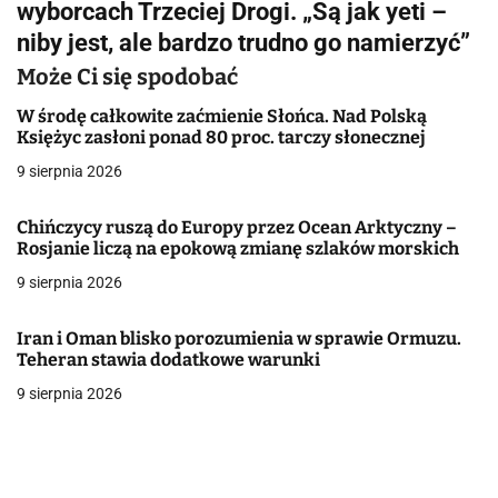
wyborcach Trzeciej Drogi. „Są jak yeti –
i
niby jest, ale bardzo trudno go namierzyć”
g
Może Ci się spodobać
a
W środę całkowite zaćmienie Słońca. Nad Polską
Księżyc zasłoni ponad 80 proc. tarczy słonecznej
c
9 sierpnia 2026
j
Chińczycy ruszą do Europy przez Ocean Arktyczny –
a
Rosjanie liczą na epokową zmianę szlaków morskich
w
9 sierpnia 2026
p
Iran i Oman blisko porozumienia w sprawie Ormuzu.
i
Teheran stawia dodatkowe warunki
9 sierpnia 2026
s
u