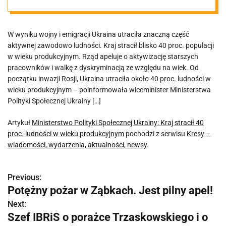
stracił 40 proc.
W wyniku wojny i emigracji Ukraina utraciła znaczną część
ludności w
aktywnej zawodowo ludności. Kraj stracił blisko 40 proc. populacji
w wieku produkcyjnym. Rząd apeluje o aktywizację starszych
wieku
pracowników i walkę z dyskryminacją ze względu na wiek. Od
początku inwazji Rosji, Ukraina utraciła około 40 proc. ludności w
wieku produkcyjnym – poinformowała wiceminister Ministerstwa
produkcyjnym
Polityki Społecznej Ukrainy […]
Artykuł
Ministerstwo Polityki Społecznej Ukrainy: Kraj stracił 40
proc. ludności w wieku produkcyjnym
pochodzi z serwisu
Kresy –
wiadomości, wydarzenia, aktualności, newsy
.
Previous:
N
Potężny pożar w Ząbkach. Jest pilny apel!
a
Next:
Szef IBRiS o porażce Trzaskowskiego i o
w