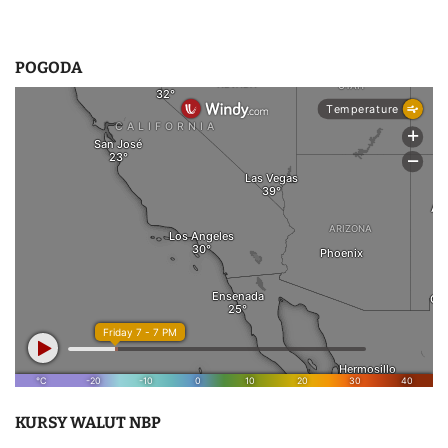
POGODA
KURSY WALUT NBP