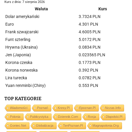
Kurs z dnia: 7 sierpnia 2026
Waluta
Kurs
Dolar amerykański
3.7324 PLN
Euro
4.301 PLN
Frank szwajcarski
4.6005 PLN
Funt szterling
5.0172 PLN
Hrywna (Ukraina)
0.0834 PLN
Jen (Japonia)
0.023565 PLN
Korona czeska
0.1773 PLN
Korona norweska
0.392 PLN
Lira turecka
0.0782 PLN
Yuan renminbi (Chiny)
0.553 PLN
TOP KATEGORIE
Wiadomości
Poznań
Kresy.pl
Epoznan.pl
Nczas.info
Polonia
Publicystyka
Dziennik.com
Rosja
Dlapolski.pl
Goniec.net
Globalizacja
TenPoznan.pl
Magnapolonia.org