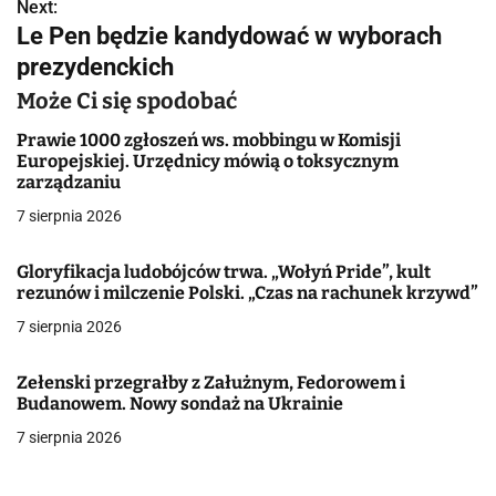
w
Next:
Le Pen będzie kandydować w wyborach
i
prezydenckich
g
Może Ci się spodobać
a
Prawie 1000 zgłoszeń ws. mobbingu w Komisji
Europejskiej. Urzędnicy mówią o toksycznym
c
zarządzaniu
j
7 sierpnia 2026
a
Gloryfikacja ludobójców trwa. „Wołyń Pride”, kult
rezunów i milczenie Polski. „Czas na rachunek krzywd”
w
7 sierpnia 2026
p
i
Zełenski przegrałby z Załużnym, Fedorowem i
Budanowem. Nowy sondaż na Ukrainie
s
7 sierpnia 2026
u