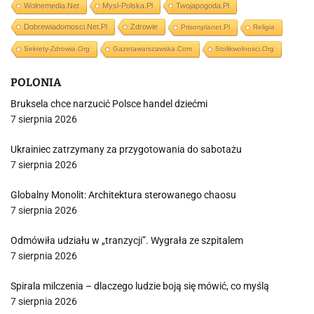
Wolnemedia.net
Mysl-Polska.pl
Twojapogoda.pl
Dobrewiadomosci.net.pl
Zdrowie
Prisonplanet.pl
Religia
Sekrety-Zdrowia.org
Gazetawarszawska.com
Stolikwolnosci.org
POLONIA
Bruksela chce narzucić Polsce handel dziećmi
7 sierpnia 2026
Ukrainiec zatrzymany za przygotowania do sabotażu
7 sierpnia 2026
Globalny Monolit: Architektura sterowanego chaosu
7 sierpnia 2026
Odmówiła udziału w „tranzycji”. Wygrała ze szpitalem
7 sierpnia 2026
Spirala milczenia – dlaczego ludzie boją się mówić, co myślą
7 sierpnia 2026