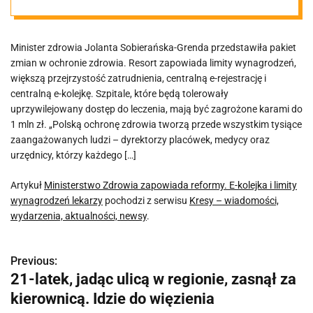
kolejka i limity
Minister zdrowia Jolanta Sobierańska-Grenda przedstawiła pakiet
wynagrodzeń
zmian w ochronie zdrowia. Resort zapowiada limity wynagrodzeń,
większą przejrzystość zatrudnienia, centralną e-rejestrację i
lekarzy
centralną e-kolejkę. Szpitale, które będą tolerowały
uprzywilejowany dostęp do leczenia, mają być zagrożone karami do
1 mln zł. „Polską ochronę zdrowia tworzą przede wszystkim tysiące
zaangażowanych ludzi – dyrektorzy placówek, medycy oraz
urzędnicy, którzy każdego […]
Artykuł
Ministerstwo Zdrowia zapowiada reformy. E-kolejka i limity
wynagrodzeń lekarzy
pochodzi z serwisu
Kresy – wiadomości,
wydarzenia, aktualności, newsy
.
Previous:
N
21-latek, jadąc ulicą w regionie, zasnął za
a
kierownicą. Idzie do więzienia