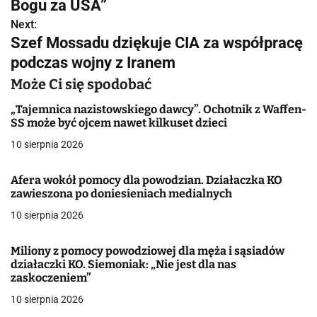
w
Bogu za USA”
Next:
i
Szef Mossadu dziękuje CIA za współpracę
g
podczas wojny z Iranem
a
Może Ci się spodobać
c
„Tajemnica nazistowskiego dawcy”. Ochotnik z Waffen-
SS może być ojcem nawet kilkuset dzieci
j
10 sierpnia 2026
a
Afera wokół pomocy dla powodzian. Działaczka KO
w
zawieszona po doniesieniach medialnych
10 sierpnia 2026
p
i
Miliony z pomocy powodziowej dla męża i sąsiadów
działaczki KO. Siemoniak: „Nie jest dla nas
s
zaskoczeniem”
u
10 sierpnia 2026