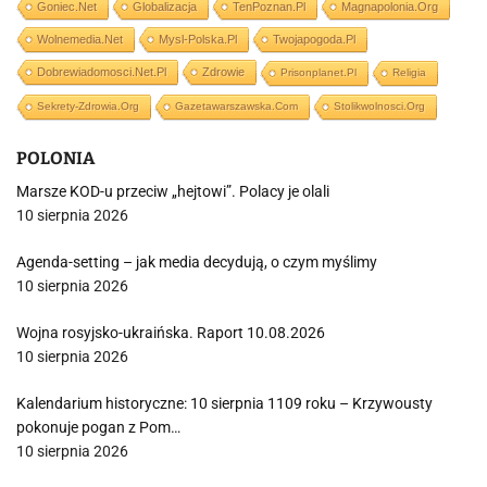
Goniec.net
Globalizacja
TenPoznan.pl
Magnapolonia.org
Wolnemedia.net
Mysl-Polska.pl
Twojapogoda.pl
Dobrewiadomosci.net.pl
Zdrowie
Prisonplanet.pl
Religia
Sekrety-Zdrowia.org
Gazetawarszawska.com
Stolikwolnosci.org
POLONIA
Marsze KOD-u przeciw „hejtowi”. Polacy je olali
10 sierpnia 2026
Agenda-setting – jak media decydują, o czym myślimy
10 sierpnia 2026
Wojna rosyjsko-ukraińska. Raport 10.08.2026
10 sierpnia 2026
Kalendarium historyczne: 10 sierpnia 1109 roku – Krzywousty
pokonuje pogan z Pom…
10 sierpnia 2026