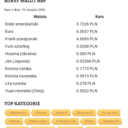
KURSY WALUT NBP
Kurs z dnia: 10 sierpnia 2026
Waluta
Kurs
Dolar amerykański
3.7226 PLN
Euro
4.3037 PLN
Frank szwajcarski
4.6063 PLN
Funt szterling
5.0268 PLN
Hrywna (Ukraina)
0.083 PLN
Jen (Japonia)
0.02346 PLN
Korona czeska
0.1773 PLN
Korona norweska
0.3915 PLN
Lira turecka
0.078 PLN
Yuan renminbi (Chiny)
0.5522 PLN
TOP KATEGORIE
Wiadomości
Poznań
Kresy.pl
Epoznan.pl
Nczas.info
Polonia
Publicystyka
Dziennik.com
Rosja
Dlapolski.pl