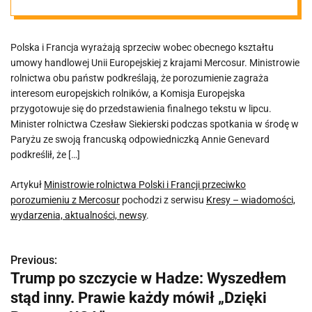
porozumieniu z
Polska i Francja wyrażają sprzeciw wobec obecnego kształtu
Mercosur
umowy handlowej Unii Europejskiej z krajami Mercosur. Ministrowie
rolnictwa obu państw podkreślają, że porozumienie zagraża
interesom europejskich rolników, a Komisja Europejska
przygotowuje się do przedstawienia finalnego tekstu w lipcu.
Minister rolnictwa Czesław Siekierski podczas spotkania w środę w
Paryżu ze swoją francuską odpowiedniczką Annie Genevard
podkreślił, że […]
Artykuł
Ministrowie rolnictwa Polski i Francji przeciwko
porozumieniu z Mercosur
pochodzi z serwisu
Kresy – wiadomości,
wydarzenia, aktualności, newsy
.
Previous:
N
Trump po szczycie w Hadze: Wyszedłem
a
stąd inny. Prawie każdy mówił „Dzięki