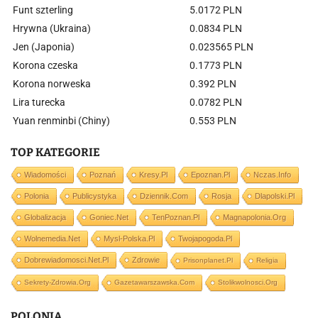
Funt szterling
5.0172 PLN
Hrywna (Ukraina)
0.0834 PLN
Jen (Japonia)
0.023565 PLN
Korona czeska
0.1773 PLN
Korona norweska
0.392 PLN
Lira turecka
0.0782 PLN
Yuan renminbi (Chiny)
0.553 PLN
TOP KATEGORIE
Wiadomości
Poznań
Kresy.pl
Epoznan.pl
Nczas.info
Polonia
Publicystyka
Dziennik.com
Rosja
Dlapolski.pl
Globalizacja
Goniec.net
TenPoznan.pl
Magnapolonia.org
Wolnemedia.net
Mysl-Polska.pl
Twojapogoda.pl
Dobrewiadomosci.net.pl
Zdrowie
Prisonplanet.pl
Religia
Sekrety-Zdrowia.org
Gazetawarszawska.com
Stolikwolnosci.org
POLONIA