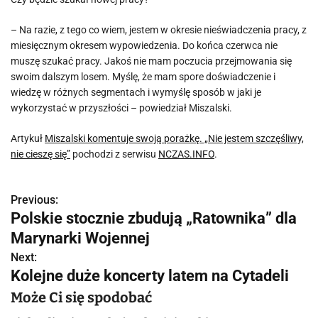
– Na razie, z tego co wiem, jestem w okresie nieświadczenia pracy, z
miesięcznym okresem wypowiedzenia. Do końca czerwca nie
muszę szukać pracy. Jakoś nie mam poczucia przejmowania się
swoim dalszym losem. Myślę, że mam spore doświadczenie i
wiedzę w różnych segmentach i wymyślę sposób w jaki je
wykorzystać w przyszłości – powiedział Miszalski.
Artykuł
Miszalski komentuje swoją porażkę. „Nie jestem szczęśliwy,
nie cieszę się”
pochodzi z serwisu
NCZAS.INFO
.
Previous:
N
Polskie stocznie zbudują „Ratownika” dla
a
Marynarki Wojennej
w
Next:
Kolejne duże koncerty latem na Cytadeli
i
Może Ci się spodobać
g