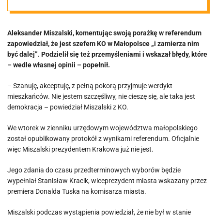
szczęśliwy, nie
Aleksander Miszalski, komentując swoją porażkę w referendum
cieszę się”
zapowiedział, że jest szefem KO w Małopolsce „i zamierza nim
być dalej”. Podzielił się też przemyśleniami i wskazał błędy, które
– wedle własnej opinii – popełnił.
– Szanuję, akceptuję, z pełną pokorą przyjmuje werdykt
mieszkańców. Nie jestem szczęśliwy, nie cieszę się, ale taka jest
demokracja – powiedział Miszalski z KO.
We wtorek w zienniku urzędowym województwa małopolskiego
został opublikowany protokół z wynikami referendum. Oficjalnie
więc Miszalski prezydentem Krakowa już nie jest.
Jego zdania do czasu przedterminowych wyborów będzie
wypełniał Stanisław Kracik, wiceprezydent miasta wskazany przez
premiera Donalda Tuska na komisarza miasta.
Miszalski podczas wystąpienia powiedział, że nie był w stanie