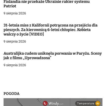
Finlandia nie przekaże Ukrainie rakier systemu
a
Patriot
9 sierpnia 2026
c
j
31-letnia miss z Kalifornii potrącona na przejściu dla
pieszych. Za kierownicą 6-letni chłopiec. Kobieta
a
walczy o życie [VIDEO]
w
9 sierpnia 2026
p
Australijka cudem uniknęła porwania w Paryżu. Sceny
jak z filmu „Uprowadzona”
i
9 sierpnia 2026
s
u
POGODA