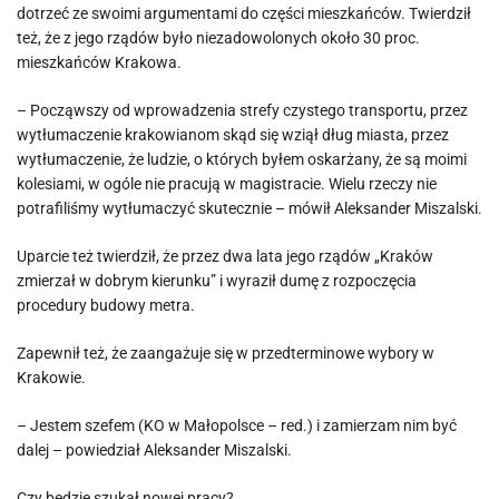
dotrzeć ze swoimi argumentami do części mieszkańców. Twierdził
też, że z jego rządów było niezadowolonych około 30 proc.
mieszkańców Krakowa.
– Począwszy od wprowadzenia strefy czystego transportu, przez
wytłumaczenie krakowianom skąd się wziął dług miasta, przez
wytłumaczenie, że ludzie, o których byłem oskarżany, że są moimi
kolesiami, w ogóle nie pracują w magistracie. Wielu rzeczy nie
potrafiliśmy wytłumaczyć skutecznie – mówił Aleksander Miszalski.
Uparcie też twierdził, że przez dwa lata jego rządów „Kraków
zmierzał w dobrym kierunku” i wyraził dumę z rozpoczęcia
procedury budowy metra.
Zapewnił też, że zaangażuje się w przedterminowe wybory w
Krakowie.
– Jestem szefem (KO w Małopolsce – red.) i zamierzam nim być
dalej – powiedział Aleksander Miszalski.
Czy będzie szukał nowej pracy?