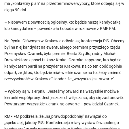
ma „konkretny plan” na przedterminowe wybory, które odbędą się w
ciągu 90 dni.
– Niebawem z pewnością ogłosimy, kto będzie naszą kandydatką
lub kandydatem – powiedziała Łoboda w rozmowie z RMF FM.
Na Rynku Głównym w Krakowie odbyła się konferencja PiS. Obecny
był na niej kandydat na ewentualnego premiera przyszłego rządu
Przemysław Czarnek, była premier Beata Szydło, radny Michał
Drewnicki oraz poseł Łukasz Kmita. Czarnka zapytano, kto będzie
kandydatem partii na prezydenta Krakowa, na co ten dość ogólnie
odparł, że „ktoś, kto będzie miał wielkie szanse na to, żeby zmienić
rzeczywistość w Krakowie” i dodał, że „wszystko jest otwarte”.
– Wybory są w sierpniu. Jesteśmy otwarci na wszystkie możliwe
kierunki współpracy. Jest jeszcze chwilę czasu, aby się zastanowić.
Powtarzam: wszystkie kierunki są otwarte – powiedział Czarnek.
RMF FM podkreśla, że „najprawdopodobniej” nawiązał do
„spekulacji, jakoby PiS i Konfederacja miały wystawić wspólnego