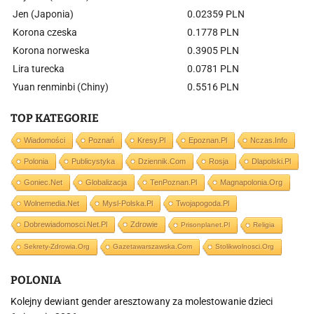
Jen (Japonia)
0.02359 PLN
Korona czeska
0.1778 PLN
Korona norweska
0.3905 PLN
Lira turecka
0.0781 PLN
Yuan renminbi (Chiny)
0.5516 PLN
TOP KATEGORIE
Wiadomości
Poznań
Kresy.pl
Epoznan.pl
Nczas.info
Polonia
Publicystyka
Dziennik.com
Rosja
Dlapolski.pl
Goniec.net
Globalizacja
TenPoznan.pl
Magnapolonia.org
Wolnemedia.net
Mysl-Polska.pl
Twojapogoda.pl
Dobrewiadomosci.net.pl
Zdrowie
Prisonplanet.pl
Religia
Sekrety-Zdrowia.org
Gazetawarszawska.com
Stolikwolnosci.org
POLONIA
Kolejny dewiant gender aresztowany za molestowanie dzieci