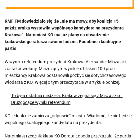
Tusk? Są też
RMF FM dowiedziało się, że „nie ma mowy, aby koalicja 15
zapowiedzi PiS i
października wystawiła wspólnego kandydata na prezydenta
Krakowa”. Natomiast KO ma już plany na obsadzenie
Nowej Lewicy
krakowskiego ratusza swoimi ludźmi. Podobnie i koalicyjne
partie.
W wyniku referendum prezydent Krakowa Aleksander Miszalski
został odwołany. Miażdżącym wynikiem bliskim 100 proc.
mieszkańcy Krakowa postanowili pozbyć się dotychczasowego
włodarza z KO. Więcej o tym przeczytacie w artykule poniżej.
To była ostatnia niedziela. Kraków żegna się z Miszalskim.
Druzgocące wyniki referendum
KO jednak nie zamierza „odpuścić” miasta. Wiadomo, że nie będzie
wspólnego koalicyjnego kandydata na prezydenta.
Natomiast rzecznik klubu KO Dorota Łoboda przekazała, że partia