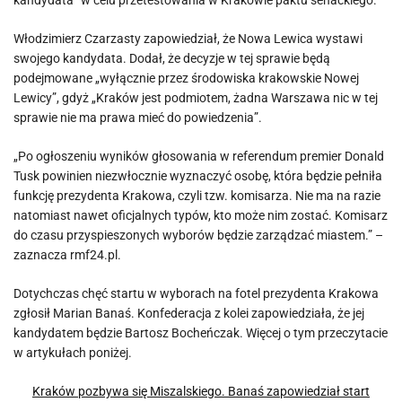
kandydata” w celu przetestowania w Krakowie paktu senackiego.
Włodzimierz Czarzasty zapowiedział, że Nowa Lewica wystawi
swojego kandydata. Dodał, że decyzje w tej sprawie będą
podejmowane „wyłącznie przez środowiska krakowskie Nowej
Lewicy”, gdyż „Kraków jest podmiotem, żadna Warszawa nic w tej
sprawie nie ma prawa mieć do powiedzenia”.
„Po ogłoszeniu wyników głosowania w referendum premier Donald
Tusk powinien niezwłocznie wyznaczyć osobę, która będzie pełniła
funkcję prezydenta Krakowa, czyli tzw. komisarza. Nie ma na razie
natomiast nawet oficjalnych typów, kto może nim zostać. Komisarz
do czasu przyspieszonych wyborów będzie zarządzać miastem.” –
zaznacza rmf24.pl.
Dotychczas chęć startu w wyborach na fotel prezydenta Krakowa
zgłosił Marian Banaś. Konfederacja z kolei zapowiedziała, że jej
kandydatem będzie Bartosz Bocheńczak. Więcej o tym przeczytacie
w artykułach poniżej.
Kraków pozbywa się Miszalskiego. Banaś zapowiedział start