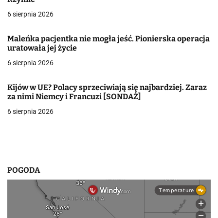
c
6 sierpnia 2026
j
Maleńka pacjentka nie mogła jeść. Pionierska operacja
a
uratowała jej życie
w
6 sierpnia 2026
p
Kijów w UE? Polacy sprzeciwiają się najbardziej. Zaraz
i
za nimi Niemcy i Francuzi [SONDAŻ]
6 sierpnia 2026
s
u
POGODA