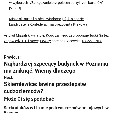
w wyborach. „Zarządzanie bez poleceń partyjnych baronów”
[VIDEO]
Miszalski stracił stołek. Wiadomo już, kto będzie
kandydatem Konfederacji na prezydenta Krakowa
Artykuł
Miszalski wylatuje. Kogo za niego zaproponuje Tusk? Są też
zapowiedzi PiS i Nowej Lewicy
pochodzi z serwisu
NCZAS.INFO
.
Previous:
N
Najbardziej szpecący budynek w Poznaniu
a
ma zniknąć. Wiemy dlaczego
w
Next:
Skierniewice: lawina przestępstw
i
cudzoziemców?
g
Może Ci się spodobać
a
Seria ataków w Libanie podczas rozmów pokojowych w
Rzymie