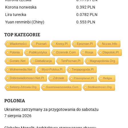
Korona norweska
0.392 PLN
Lira turecka
0.0782 PLN
Yuan renminbi (Chiny)
0.553 PLN
TOP KATEGORIE
Wiadomości
Poznań
Kresy.pl
Epoznan.pl
Nczas.info
Polonia
Publicystyka
Dziennik.com
Rosja
Dlapolski.pl
Goniec.net
Globalizacja
TenPoznan.pl
Magnapolonia.org
Wolnemedia.net
Mysl-Polska.pl
Twojapogoda.pl
Dobrewiadomosci.net.pl
Zdrowie
Prisonplanet.pl
Religia
Sekrety-Zdrowia.org
Gazetawarszawska.com
Stolikwolnosci.org
POLONIA
Ukrainiec zatrzymany za przygotowania do sabotażu
7 sierpnia 2026