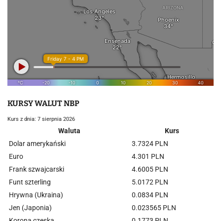
KURSY WALUT NBP
Kurs z dnia: 7 sierpnia 2026
Waluta
Kurs
Dolar amerykański
3.7324 PLN
Euro
4.301 PLN
Frank szwajcarski
4.6005 PLN
Funt szterling
5.0172 PLN
Hrywna (Ukraina)
0.0834 PLN
Jen (Japonia)
0.023565 PLN
Korona czeska
0.1773 PLN