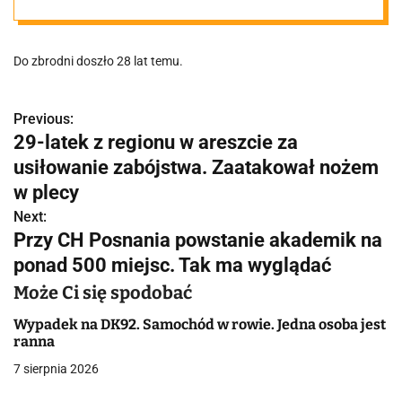
Obornikami.
Do zbrodni doszło 28 lat temu.
Duszono go i
uderzano
Previous:
N
29-latek z regionu w areszcie za
a
usiłowanie zabójstwa. Zaatakował nożem
lewarkiem w
w
w plecy
głowę. Ciała nie
Next:
i
Przy CH Posnania powstanie akademik na
g
ponad 500 miejsc. Tak ma wyglądać
znaleziono, ale
a
Może Ci się spodobać
jest
c
Wypadek na DK92. Samochód w rowie. Jedna osoba jest
ranna
j
prawomocny
7 sierpnia 2026
a