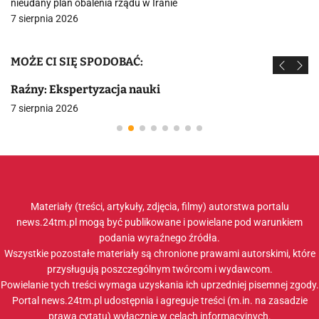
nieudany plan obalenia rządu w Iranie
7 sierpnia 2026
MOŻE CI SIĘ SPODOBAĆ:
Raźny: Ekspertyzacja nauki
7 sierpnia 2026
Materiały (treści, artykuły, zdjęcia, filmy) autorstwa portalu
news.24tm.pl mogą być publikowane i powielane pod warunkiem
podania wyraźnego źródła.
Wszystkie pozostałe materiały są chronione prawami autorskimi, które
przysługują poszczególnym twórcom i wydawcom.
Powielanie tych treści wymaga uzyskania ich uprzedniej pisemnej zgody.
Portal news.24tm.pl udostępnia i agreguje treści (m.in. na zasadzie
prawa cytatu) wyłącznie w celach informacyjnych.