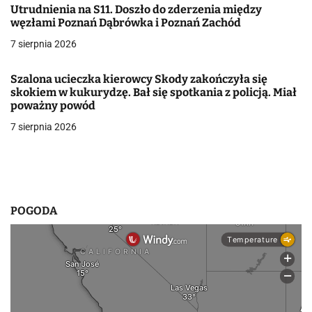
wyrok dla
Utrudnienia na S11. Doszło do zderzenia między
w
węzłami Poznań Dąbrówka i Poznań Zachód
7 sierpnia 2026
p
sprawców
i
Szalona ucieczka kierowcy Skody zakończyła się
skokiem w kukurydzę. Bał się spotkania z policją. Miał
s
poważny powód
u
7 sierpnia 2026
POGODA