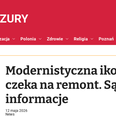
NZURY
zacja
Polonia
Zdrowie
Religia
Poznań
Modernistyczna ik
czeka na remont. S
informacje
12 maja 2026
News