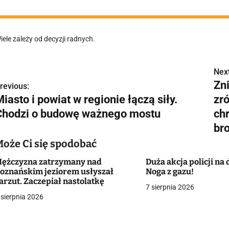
iele zależy od decyzji radnych.
Next
N
Zni
revious:
a
iasto i powiat w regionie łączą siły.
zr
w
Chodzi o budowę ważnego mostu
chr
br
Może Ci się spodobać
g
ężczyzna zatrzymany nad
Duża akcja policji na
a
oznańskim jeziorem usłyszał
Noga z gazu!
arzut. Zaczepiał nastolatkę
7 sierpnia 2026
c
 sierpnia 2026