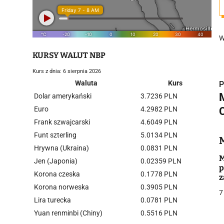
W
KURSY WALUT NBP
Kurs z dnia: 6 sierpnia 2026
Waluta
Kurs
P
M
Dolar amerykański
3.7236 PLN
Euro
4.2982 PLN
Frank szwajcarski
4.6049 PLN
i
Funt szterling
5.0134 PLN
Hrywna (Ukraina)
0.0831 PLN
M
Jen (Japonia)
0.02359 PLN
p
Korona czeska
0.1778 PLN
z
Korona norweska
0.3905 PLN
7
Lira turecka
0.0781 PLN
j
Yuan renminbi (Chiny)
0.5516 PLN