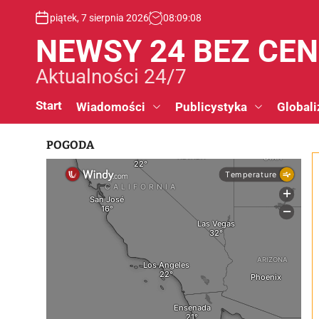
S
piątek, 7 sierpnia 2026
08
:
09
:
09
k
i
NEWSY 24 BEZ CE
p
t
Aktualności 24/7
o
c
Start
Wiadomości
Publicystyka
Globali
o
n
POGODA
t
e
n
t