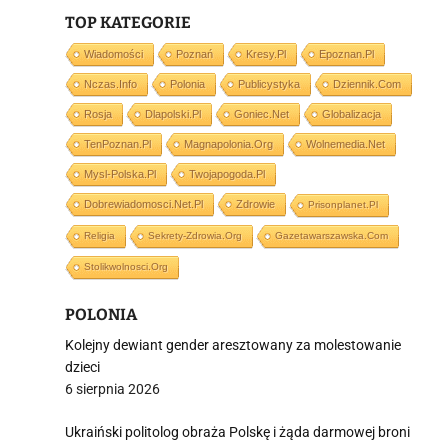
TOP KATEGORIE
Wiadomości
Poznań
Kresy.pl
Epoznan.pl
Nczas.info
Polonia
Publicystyka
Dziennik.com
i
Rosja
Dlapolski.pl
Goniec.net
Globalizacja
TenPoznan.pl
Magnapolonia.org
Wolnemedia.net
Mysl-Polska.pl
Twojapogoda.pl
Dobrewiadomosci.net.pl
Zdrowie
Prisonplanet.pl
Religia
Sekrety-Zdrowia.org
Gazetawarszawska.com
Stolikwolnosci.org
POLONIA
Kolejny dewiant gender aresztowany za molestowanie
dzieci
6 sierpnia 2026
Ukraiński politolog obraża Polskę i żąda darmowej broni