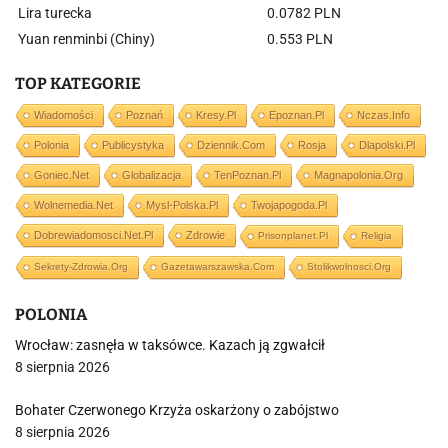
Lira turecka
0.0782 PLN
Yuan renminbi (Chiny)
0.553 PLN
TOP KATEGORIE
Wiadomości
Poznań
Kresy.pl
Epoznan.pl
Nczas.info
Polonia
Publicystyka
Dziennik.com
Rosja
Dlapolski.pl
Goniec.net
Globalizacja
TenPoznan.pl
Magnapolonia.org
Wolnemedia.net
Mysl-Polska.pl
Twojapogoda.pl
Dobrewiadomosci.net.pl
Zdrowie
Prisonplanet.pl
Religia
Sekrety-Zdrowia.org
Gazetawarszawska.com
Stolikwolnosci.org
POLONIA
Wrocław: zasnęła w taksówce. Kazach ją zgwałcił
8 sierpnia 2026
Bohater Czerwonego Krzyża oskarżony o zabójstwo
8 sierpnia 2026