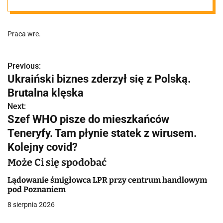
naszego
Praca wre.
regionu tłumy.
"Z placu
Previous:
N
Ukraiński biznes zderzył się z Polską.
a
Brutalna klęska
budowy znika
w
Next:
Szef WHO pisze do mieszkańców
charakterystyc
i
Teneryfy. Tam płynie statek z wirusem.
g
Kolejny covid?
zny żuraw"
a
Może Ci się spodobać
c
Lądowanie śmigłowca LPR przy centrum handlowym
pod Poznaniem
j
8 sierpnia 2026
a