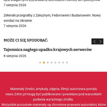
7 sierpnia 2026
Zełenski przegrałby z Załużnym, Fedorowem i Budanowem. Nowy
sondaż na Ukrainie
7 sierpnia 2026
MOŻE CI SIĘ SPODOBAĆ:
Tajemnica nagłego upadku krajowych serwerów
8 sierpnia 2026
Materiały (treści, artykuły, zdjęcia, filmy) autorstwa portalu
news.24tm.pl mogą być publikowane i powielane pod warunkiem
podania wyraźnego źródła.
Wszystkie pozostałe materiały są chronione prawami autorskimi, które