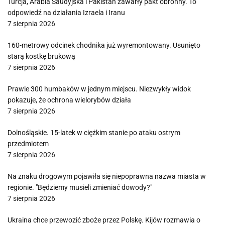
Turcja, Arabia Saudyjska i Pakistan zawarły pakt obronny. To
odpowiedź na działania Izraela i Iranu
7 sierpnia 2026
160-metrowy odcinek chodnika już wyremontowany. Usunięto
starą kostkę brukową
7 sierpnia 2026
Prawie 300 humbaków w jednym miejscu. Niezwykły widok
pokazuje, że ochrona wielorybów działa
7 sierpnia 2026
Dolnośląskie. 15-latek w ciężkim stanie po ataku ostrym
przedmiotem
7 sierpnia 2026
Na znaku drogowym pojawiła się niepoprawna nazwa miasta w
regionie. "Będziemy musieli zmieniać dowody?"
7 sierpnia 2026
Ukraina chce przewozić zboże przez Polskę. Kijów rozmawia o