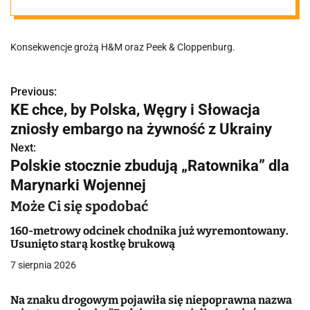
obniżki
Konsekwencje grożą H&M oraz Peek & Cloppenburg.
Previous:
N
KE chce, by Polska, Węgry i Słowacja
a
zniosły embargo na żywność z Ukrainy
w
Next:
Polskie stocznie zbudują „Ratownika” dla
i
Marynarki Wojennej
g
Może Ci się spodobać
a
160-metrowy odcinek chodnika już wyremontowany.
Usunięto starą kostkę brukową
c
7 sierpnia 2026
j
Na znaku drogowym pojawiła się niepoprawna nazwa
a