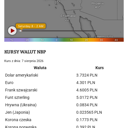
KURSY WALUT NBP
Kurs z dnia: 7 sierpnia 2026
Waluta
Kurs
Dolar amerykański
3.7324 PLN
Euro
4.301 PLN
Frank szwajcarski
4.6005 PLN
Funt szterling
5.0172 PLN
Hrywna (Ukraina)
0.0834 PLN
Jen (Japonia)
0.023565 PLN
Korona czeska
0.1773 PLN
Korona norweska
0.392 PLN