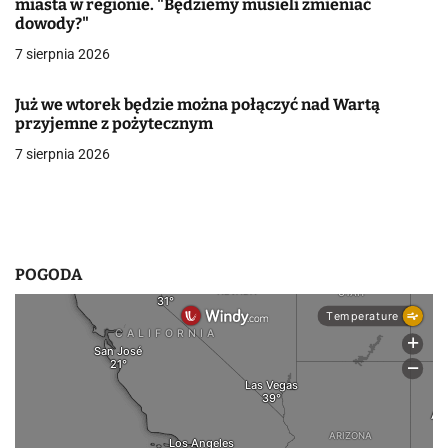
miasta w regionie. "Będziemy musieli zmieniać
dowody?"
w
7 sierpnia 2026
p
i
Już we wtorek będzie można połączyć nad Wartą
przyjemne z pożytecznym
s
7 sierpnia 2026
u
POGODA