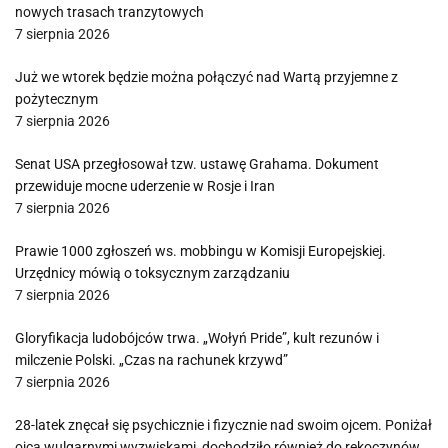
nowych trasach tranzytowych
7 sierpnia 2026
Już we wtorek będzie można połączyć nad Wartą przyjemne z
pożytecznym
7 sierpnia 2026
Senat USA przegłosował tzw. ustawę Grahama. Dokument
przewiduje mocne uderzenie w Rosje i Iran
7 sierpnia 2026
Prawie 1000 zgłoszeń ws. mobbingu w Komisji Europejskiej.
Urzędnicy mówią o toksycznym zarządzaniu
7 sierpnia 2026
Gloryfikacja ludobójców trwa. „Wołyń Pride”, kult rezunów i
milczenie Polski. „Czas na rachunek krzywd”
7 sierpnia 2026
28-latek znęcał się psychicznie i fizycznie nad swoim ojcem. Poniżał
ojca wulgarnymi wyzwiskami, dochodziło również do rękoczynów