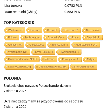
Lira turecka
0.0782 PLN
Yuan renminbi (Chiny)
0.553 PLN
TOP KATEGORIE
Wiadomości
Poznań
Kresy.pl
Epoznan.pl
Nczas.info
Polonia
Publicystyka
Dziennik.com
Rosja
Dlapolski.pl
Goniec.net
Globalizacja
TenPoznan.pl
Magnapolonia.org
Wolnemedia.net
Mysl-Polska.pl
Twojapogoda.pl
Dobrewiadomosci.net.pl
Zdrowie
Prisonplanet.pl
Religia
Sekrety-Zdrowia.org
Gazetawarszawska.com
Stolikwolnosci.org
POLONIA
Bruksela chce narzucić Polsce handel dziećmi
7 sierpnia 2026
Ukrainiec zatrzymany za przygotowania do sabotażu
7 sierpnia 2026