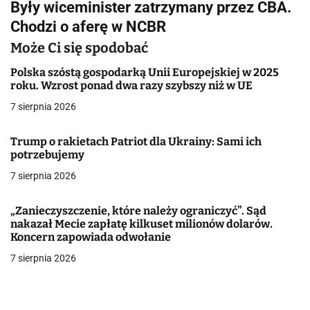
Były wiceminister zatrzymany przez CBA.
i
Chodzi o aferę w NCBR
g
Może Ci się spodobać
a
Polska szóstą gospodarką Unii Europejskiej w 2025
roku. Wzrost ponad dwa razy szybszy niż w UE
c
7 sierpnia 2026
j
Trump o rakietach Patriot dla Ukrainy: Sami ich
a
potrzebujemy
w
7 sierpnia 2026
p
„Zanieczyszczenie, które należy ograniczyć”. Sąd
i
nakazał Mecie zapłatę kilkuset milionów dolarów.
Koncern zapowiada odwołanie
s
7 sierpnia 2026
u