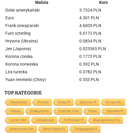
Waluta
Kurs
Dolar amerykański
3.7324 PLN
Euro
4.301 PLN
Frank szwajcarski
4.6005 PLN
Funt szterling
5.0172 PLN
Hrywna (Ukraina)
0.0834 PLN
Jen (Japonia)
0.023565 PLN
Korona czeska
0.1773 PLN
Korona norweska
0.392 PLN
Lira turecka
0.0782 PLN
Yuan renminbi (Chiny)
0.553 PLN
TOP KATEGORIE
Wiadomości
Poznań
Kresy.pl
Epoznan.pl
Nczas.info
Polonia
Publicystyka
Dziennik.com
Rosja
Dlapolski.pl
Goniec.net
Globalizacja
TenPoznan.pl
Magnapolonia.org
Wolnemedia.net
Mysl-Polska.pl
Twojapogoda.pl