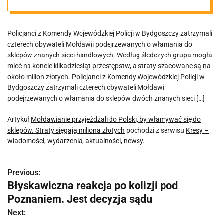
do sklepów.
Policjanci z Komendy Wojewódzkiej Policji w Bydgoszczy zatrzymali
Straty sięgają
czterech obywateli Mołdawii podejrzewanych o włamania do
sklepów znanych sieci handlowych. Według śledczych grupa mogła
miliona złotych
mieć na koncie kilkadziesiąt przestępstw, a straty szacowane są na
około milion złotych. Policjanci z Komendy Wojewódzkiej Policji w
Bydgoszczy zatrzymali czterech obywateli Mołdawii
podejrzewanych o włamania do sklepów dwóch znanych sieci […]
Artykuł
Mołdawianie przyjeżdżali do Polski, by włamywać się do
sklepów. Straty sięgają miliona złotych
pochodzi z serwisu
Kresy –
wiadomości, wydarzenia, aktualności, newsy
.
Previous:
N
Błyskawiczna reakcja po kolizji pod
a
Poznaniem. Jest decyzja sądu
w
Next: