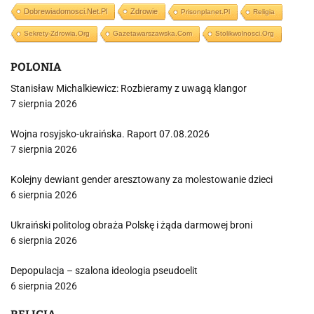
Dobrewiadomosci.net.pl
Zdrowie
Prisonplanet.pl
Religia
Sekrety-Zdrowia.org
Gazetawarszawska.com
Stolikwolnosci.org
POLONIA
Stanisław Michalkiewicz: Rozbieramy z uwagą klangor
7 sierpnia 2026
Wojna rosyjsko-ukraińska. Raport 07.08.2026
7 sierpnia 2026
Kolejny dewiant gender aresztowany za molestowanie dzieci
6 sierpnia 2026
Ukraiński politolog obraża Polskę i żąda darmowej broni
6 sierpnia 2026
Depopulacja – szalona ideologia pseudoelit
6 sierpnia 2026