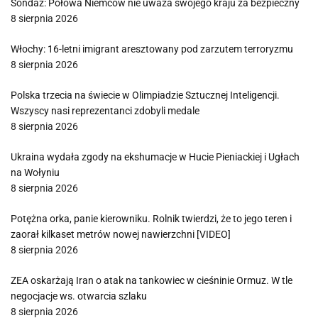
Sondaż: Połowa Niemców nie uważa swojego kraju za bezpieczny
8 sierpnia 2026
Włochy: 16-letni imigrant aresztowany pod zarzutem terroryzmu
8 sierpnia 2026
Polska trzecia na świecie w Olimpiadzie Sztucznej Inteligencji.
Wszyscy nasi reprezentanci zdobyli medale
8 sierpnia 2026
Ukraina wydała zgody na ekshumacje w Hucie Pieniackiej i Ugłach
na Wołyniu
8 sierpnia 2026
Potężna orka, panie kierowniku. Rolnik twierdzi, że to jego teren i
zaorał kilkaset metrów nowej nawierzchni [VIDEO]
8 sierpnia 2026
ZEA oskarżają Iran o atak na tankowiec w cieśninie Ormuz. W tle
negocjacje ws. otwarcia szlaku
8 sierpnia 2026