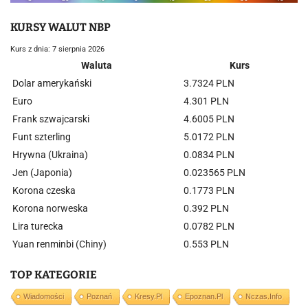
KURSY WALUT NBP
Kurs z dnia: 7 sierpnia 2026
Waluta
Kurs
Dolar amerykański
3.7324 PLN
Euro
4.301 PLN
Frank szwajcarski
4.6005 PLN
Funt szterling
5.0172 PLN
Hrywna (Ukraina)
0.0834 PLN
Jen (Japonia)
0.023565 PLN
Korona czeska
0.1773 PLN
Korona norweska
0.392 PLN
Lira turecka
0.0782 PLN
Yuan renminbi (Chiny)
0.553 PLN
TOP KATEGORIE
Wiadomości
Poznań
Kresy.pl
Epoznan.pl
Nczas.info