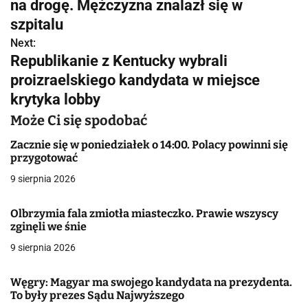
w
na drogę. Mężczyzna znalazł się w
szpitalu
i
Next:
g
Republikanie z Kentucky wybrali
proizraelskiego kandydata w miejsce
a
krytyka lobby
c
Może Ci się spodobać
j
Zacznie się w poniedziałek o 14:00. Polacy powinni się
przygotować
a
9 sierpnia 2026
w
p
Olbrzymia fala zmiotła miasteczko. Prawie wszyscy
zginęli we śnie
i
9 sierpnia 2026
s
Węgry: Magyar ma swojego kandydata na prezydenta.
u
To były prezes Sądu Najwyższego