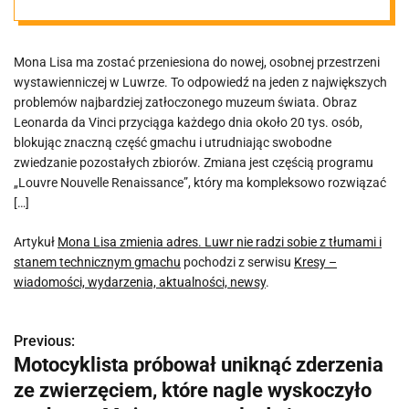
i stanem
Mona Lisa ma zostać przeniesiona do nowej, osobnej przestrzeni
technicznym
wystawienniczej w Luwrze. To odpowiedź na jeden z największych
problemów najbardziej zatłoczonego muzeum świata. Obraz
gmachu
Leonarda da Vinci przyciąga każdego dnia około 20 tys. osób,
blokując znaczną część gmachu i utrudniając swobodne
zwiedzanie pozostałych zbiorów. Zmiana jest częścią programu
„Louvre Nouvelle Renaissance”, który ma kompleksowo rozwiązać
[…]
Artykuł
Mona Lisa zmienia adres. Luwr nie radzi sobie z tłumami i
stanem technicznym gmachu
pochodzi z serwisu
Kresy –
wiadomości, wydarzenia, aktualności, newsy
.
Previous:
N
Motocyklista próbował uniknąć zderzenia
a
ze zwierzęciem, które nagle wyskoczyło