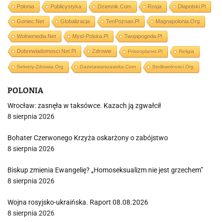
Polonia
Publicystyka
Dziennik.com
Rosja
Dlapolski.pl
Goniec.net
Globalizacja
TenPoznan.pl
Magnapolonia.org
Wolnemedia.net
Mysl-Polska.pl
Twojapogoda.pl
Dobrewiadomosci.net.pl
Zdrowie
Prisonplanet.pl
Religia
Sekrety-Zdrowia.org
Gazetawarszawska.com
Stolikwolnosci.org
POLONIA
Wrocław: zasnęła w taksówce. Kazach ją zgwałcił
8 sierpnia 2026
Bohater Czerwonego Krzyża oskarżony o zabójstwo
8 sierpnia 2026
Biskup zmienia Ewangelię? „Homoseksualizm nie jest grzechem”
8 sierpnia 2026
Wojna rosyjsko-ukraińska. Raport 08.08.2026
8 sierpnia 2026