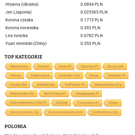
Hrywna (Ukraina)
0.0834 PLN
Jen (Japonia)
0.023565 PLN
Korona czeska
0.1773 PLN
Korona norweska
0.392 PLN
Lira turecka
0.0782 PLN
Yuan renminbi (Chiny)
0.553 PLN
TOP KATEGORIE
Wiadomości
Poznań
Kresy.pl
Epoznan.pl
Nczas.info
Polonia
Publicystyka
Dziennik.com
Rosja
Dlapolski.pl
Goniec.net
Globalizacja
TenPoznan.pl
Magnapolonia.org
Wolnemedia.net
Mysl-Polska.pl
Twojapogoda.pl
Dobrewiadomosci.net.pl
Zdrowie
Prisonplanet.pl
Religia
Sekrety-Zdrowia.org
Gazetawarszawska.com
Stolikwolnosci.org
POLONIA