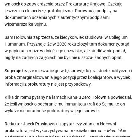
wniosek do zatwierdzenia przez Prokuraturę Krajową. Czekają
jeszcze na ekspertyzę grafologiczną. Porównują podpisy na
dokumentach uczelnianych z autentycznymi podpisami
wicemarszałka Sejmu.
Sam Hołownia zaprzecza, że kiedykolwiek studiował w Collegium
Humanum. Przyznaje, że w 2020 roku złożył tam dokumenty, stąd
w papierach może widnieć jego nazwisko, ale studiów nie podjął,
nigdy na żadnych zajęciach nie był, nie uiszczał żadnych opłat.
Sugeruje też, że mieszanie go w tę sprawę do gra stricte polityczna i
próba zmarginalizowania jego pozycji przez koalicjantów, a wyciek
informacji z prokuratury nie jest przypadkowy.
Kilka dni temu pytany na łamach Kanału Zero Hołownia powiedział,
że jeśli wniosek o odebranie mu immunitetu trafi do Sejmu, to on
wykaże nieporadność prokuratury w jego sprawie.
Redaktor Jacek Prusinowski zapytał, czy zdaniem Hołowni
prokuratura jest wykorzystywana przeciwko niemu. –
Mam takie