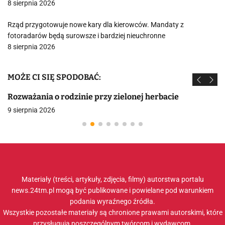
8 sierpnia 2026
Rząd przygotowuje nowe kary dla kierowców. Mandaty z
fotoradarów będą surowsze i bardziej nieuchronne
8 sierpnia 2026
MOŻE CI SIĘ SPODOBAĆ:
Rozważania o rodzinie przy zielonej herbacie
9 sierpnia 2026
Materiały (treści, artykuły, zdjęcia, filmy) autorstwa portalu
news.24tm.pl mogą być publikowane i powielane pod warunkiem
podania wyraźnego źródła.
Wszystkie pozostałe materiały są chronione prawami autorskimi, które
przysługują poszczególnym twórcom i wydawcom.