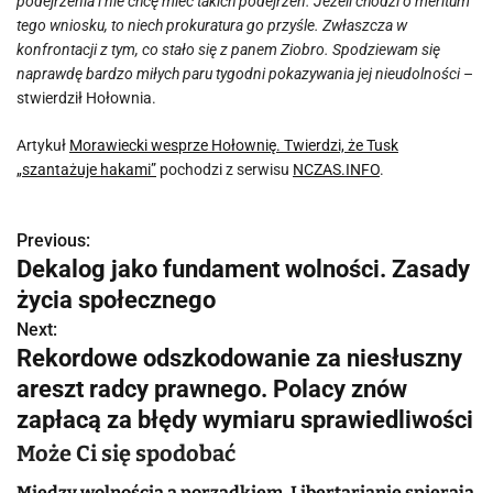
podejrzenia i nie chcę mieć takich podejrzeń. Jeżeli chodzi o meritum
tego wniosku, to niech prokuratura go przyśle. Zwłaszcza w
konfrontacji z tym, co stało się z panem Ziobro. Spodziewam się
naprawdę bardzo miłych paru tygodni pokazywania jej nieudolności
–
stwierdził Hołownia.
Artykuł
Morawiecki wesprze Hołownię. Twierdzi, że Tusk
„szantażuje hakami”
pochodzi z serwisu
NCZAS.INFO
.
Previous:
N
Dekalog jako fundament wolności. Zasady
a
życia społecznego
w
Next:
Rekordowe odszkodowanie za niesłuszny
i
areszt radcy prawnego. Polacy znów
g
zapłacą za błędy wymiaru sprawiedliwości
a
Może Ci się spodobać
Między wolnością a porządkiem. Libertarianie spierają