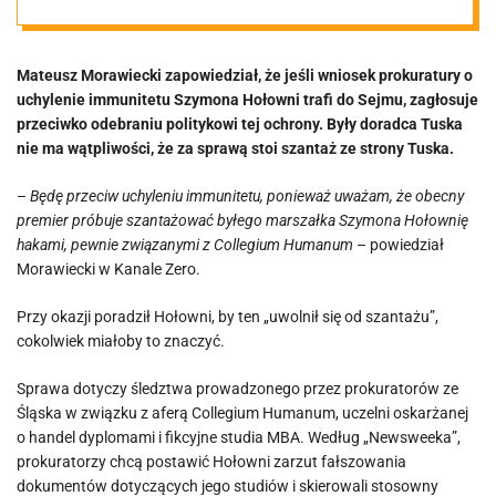
Tusk
Mateusz Morawiecki zapowiedział, że jeśli wniosek prokuratury o
„szantażuje
uchylenie immunitetu Szymona Hołowni trafi do Sejmu, zagłosuje
przeciwko odebraniu politykowi tej ochrony. Były doradca Tuska
hakami”
nie ma wątpliwości, że za sprawą stoi szantaż ze strony Tuska.
–
Będę przeciw uchyleniu immunitetu, ponieważ uważam, że obecny
premier próbuje szantażować byłego marszałka Szymona Hołownię
hakami, pewnie związanymi z Collegium Humanum
– powiedział
Morawiecki w Kanale Zero.
Przy okazji poradził Hołowni, by ten „uwolnił się od szantażu”,
cokolwiek miałoby to znaczyć.
Sprawa dotyczy śledztwa prowadzonego przez prokuratorów ze
Śląska w związku z aferą Collegium Humanum, uczelni oskarżanej
o handel dyplomami i fikcyjne studia MBA. Według „Newsweeka”,
prokuratorzy chcą postawić Hołowni zarzut fałszowania
dokumentów dotyczących jego studiów i skierowali stosowny