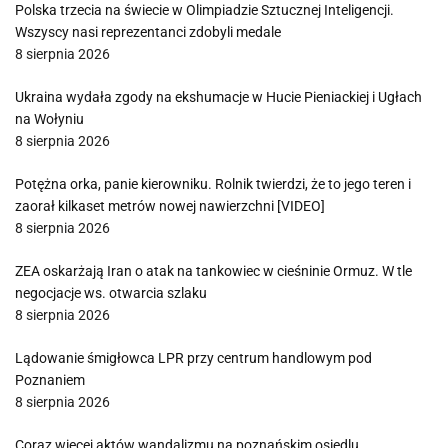
Polska trzecia na świecie w Olimpiadzie Sztucznej Inteligencji.
Wszyscy nasi reprezentanci zdobyli medale
8 sierpnia 2026
Ukraina wydała zgody na ekshumacje w Hucie Pieniackiej i Ugłach
na Wołyniu
8 sierpnia 2026
Potężna orka, panie kierowniku. Rolnik twierdzi, że to jego teren i
zaorał kilkaset metrów nowej nawierzchni [VIDEO]
8 sierpnia 2026
ZEA oskarżają Iran o atak na tankowiec w cieśninie Ormuz. W tle
negocjacje ws. otwarcia szlaku
8 sierpnia 2026
Lądowanie śmigłowca LPR przy centrum handlowym pod
Poznaniem
8 sierpnia 2026
Coraz więcej aktów wandalizmu na poznańskim osiedlu.