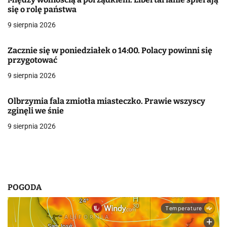
c
się o rolę państwa
j
9 sierpnia 2026
a
Zacznie się w poniedziałek o 14:00. Polacy powinni się
w
przygotować
9 sierpnia 2026
p
i
Olbrzymia fala zmiotła miasteczko. Prawie wszyscy
zginęli we śnie
s
9 sierpnia 2026
u
POGODA