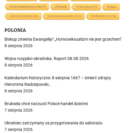
Dobrewiadomosci.net.pl
Zdrowie
Prisonplanet.pl
Religia
Sekrety-Zdrowia.org
Gazetawarszawska.com
Stolikwolnosci.org
POLONIA
Biskup zmienia Ewangelię? „Homoseksualizm nie jest grzechem”
8 sierpnia 2026
Wojna rosyjsko-ukraińska. Raport 08.08.2026
8 sierpnia 2026
Kalendarium historyczne: 8 sierpnia 1667 – śmierć zdrajcy
Hieronima Radziejowski…
8 sierpnia 2026
Bruksela chce narzucić Polsce handel dziećmi
7 sierpnia 2026
Ukrainiec zatrzymany za przygotowania do sabotażu
7 sierpnia 2026