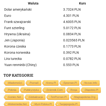
Waluta
Kurs
Dolar amerykański
3.7324 PLN
Euro
4.301 PLN
Frank szwajcarski
4.6005 PLN
Funt szterling
5.0172 PLN
Hrywna (Ukraina)
0.0834 PLN
Jen (Japonia)
0.023565 PLN
Korona czeska
0.1773 PLN
Korona norweska
0.392 PLN
Lira turecka
0.0782 PLN
Yuan renminbi (Chiny)
0.553 PLN
TOP KATEGORIE
Wiadomości
Poznań
Kresy.pl
Epoznan.pl
Nczas.info
Polonia
Publicystyka
Dziennik.com
Rosja
Dlapolski.pl
Goniec.net
Globalizacja
TenPoznan.pl
Magnapolonia.org
Wolnemedia.net
Mysl-Polska.pl
Twojapogoda.pl