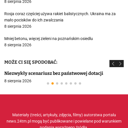
8 sierpnia 2026
Rosja coraz częściej używa rakiet balistycznych. Ukraina ma za
mało pocisków do ich zwalczania
8 sierpnia 2026
Mniej betonu, więcej zieleni na poznańskim osiedlu
8 sierpnia 2026
MOŻE CI SIĘ SPODOBAĆ:
Niezwykły scenariusz bez państwowej dotacji
8 sierpnia 2026
Materiały (treści, artykuły, zdjęcia, filmy) autorstwa portalu
news.24tm.pl mogą być publikowane i powielane pod warunkiem
podania wyraźnego źródła.