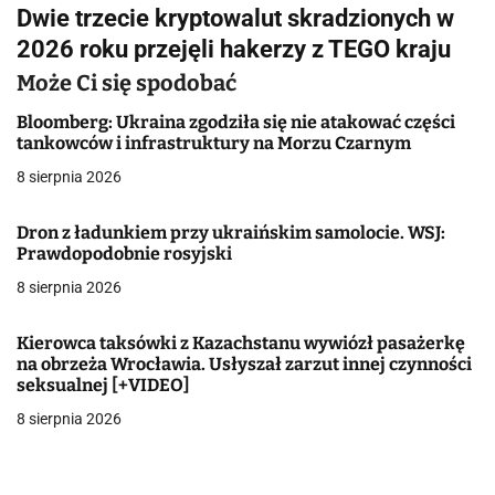
i
Dwie trzecie kryptowalut skradzionych w
g
2026 roku przejęli hakerzy z TEGO kraju
a
Może Ci się spodobać
c
Bloomberg: Ukraina zgodziła się nie atakować części
tankowców i infrastruktury na Morzu Czarnym
j
8 sierpnia 2026
a
Dron z ładunkiem przy ukraińskim samolocie. WSJ:
w
Prawdopodobnie rosyjski
8 sierpnia 2026
p
i
Kierowca taksówki z Kazachstanu wywiózł pasażerkę
na obrzeża Wrocławia. Usłyszał zarzut innej czynności
s
seksualnej [+VIDEO]
u
8 sierpnia 2026