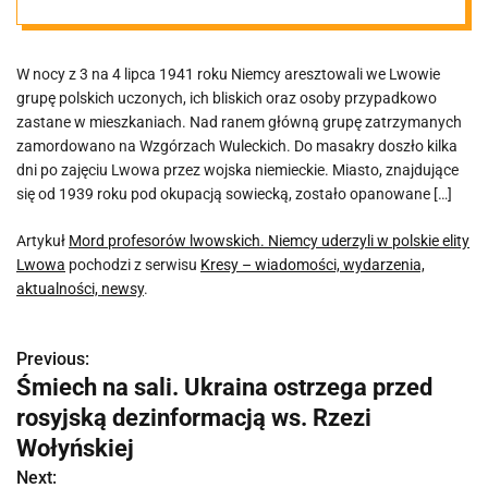
uderzyli w
W nocy z 3 na 4 lipca 1941 roku Niemcy aresztowali we Lwowie
polskie elity
grupę polskich uczonych, ich bliskich oraz osoby przypadkowo
zastane w mieszkaniach. Nad ranem główną grupę zatrzymanych
Lwowa
zamordowano na Wzgórzach Wuleckich. Do masakry doszło kilka
dni po zajęciu Lwowa przez wojska niemieckie. Miasto, znajdujące
się od 1939 roku pod okupacją sowiecką, zostało opanowane […]
Artykuł
Mord profesorów lwowskich. Niemcy uderzyli w polskie elity
Lwowa
pochodzi z serwisu
Kresy – wiadomości, wydarzenia,
aktualności, newsy
.
Previous:
N
Śmiech na sali. Ukraina ostrzega przed
a
rosyjską dezinformacją ws. Rzezi
w
Wołyńskiej
Next: